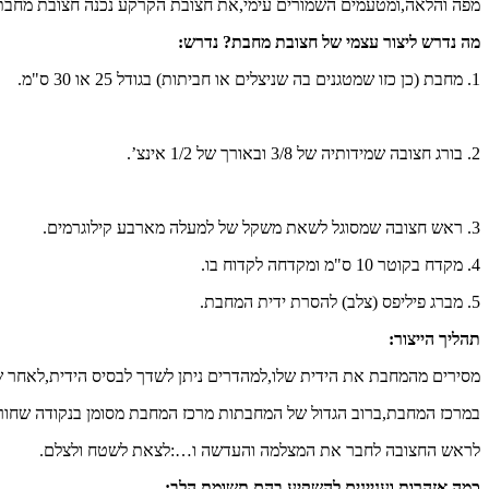
מפה והלאה,ומטעמים השמורים עימי,את חצובת הקרקע נכנה חצובת מחבת.
מה נדרש ליצור עצמי של חצובת מחבת
?
נדרש
:
1. מחבת (כן כזו שמטגנים בה שניצלים או חביתות) בגודל 25 או 30 ס"מ.
2. בורג חצובה שמידותיה של 3/8 ובאורך של 1/2 אינצ’.
3. ראש חצובה שמסוגל לשאת משקל של למעלה מארבע קילוגרמים.
4. מקדח בקוטר 10 ס"מ ומקדחה לקדוח בו.
5. מברג פיליפס (צלב) להסרת ידית המחבת.
תהליך הייצור
:
מסירים מהמחבת את הידית שלו,למהדרים ניתן לשדך לבסיס הידית,לאחר שה
במרכז המחבת,ברוב הגדול של המחבתות מרכז המחבת מסומן בנקודה שחורה
לראש החצובה לחבר את המצלמה והעדשה ו…:לצאת לשטח ולצלם.
כמה אזהרות ועניינים להשקיע בהם תשומת הלב
: