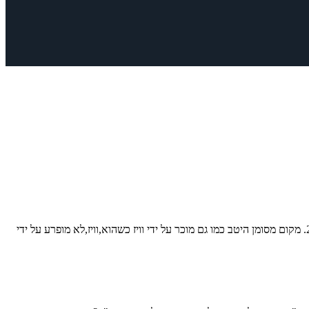
את שעות הבוקר הראשונות החלטנו לבלות בחברת צבעוני ההרים,שגדל על גבעה קטנה בינות לברכות הדגים של קיבוץ מעיין צבי ובסמוך לכביש מספר 2. מקום מסומן היטב כמו גם מוכר על ידי וויז כשהוא,וויז,לא מופרע על ידי