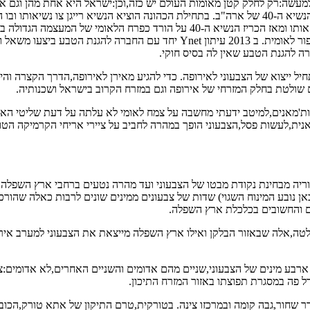
,למעשה:רק לחלק קטן מאומות העולם יש כזה,וכן:ישראל היא אחת מהן וגם 
באמריקה: ב 1986 רולנד רייגן החל את תקופת הנשיאות השנייה שלו והוא הנשיא ה-40 של ארה"ב. בתחילת 
כל עוד הנשיא המכהן,מי שהוציא את הצו או כל נשיא אחר אחריו,לא ביטל אותו ומאז ה
הפרח הלאומי של ארה"ב. בישראל אין חקיקה המסדירה פרח או חיה או ציפור לאומית.
ה להגנת הטבע שאין לה בסיס חוקי.
שולטת בחלק המזרחי של אירופה וגם במזרח הקרוב בישראל ושכנותיה.
'מאנים,למיטב ידעתי מחשבה על צמח לאומי לא עלתה על דעת שליטי האימפר
ית,לעשות פסל,הצבעוני הופך במהרה לחביב על ציירי אריחי הקרמיקה הט
יה מבחינת נקודת מבטו של הצבעוני ועד מהרה נטעים ברחבי ארץ השפלה 
ן נובע המינוח השגוי) שדות של צבעונים ממינים שונים לרבות כאלה שהורכ
רבע מינים של הצבעוני,שניים מהם אדומים והשניים האחרים,לא אדומים:צבעו
ל פה במסגרת תפוצתו באזור המזרח התיכון.
דר שחור,גבה קומה ובמרכזו צינה. בטורקית,טרם התיקון של אתא טורק,הכוב