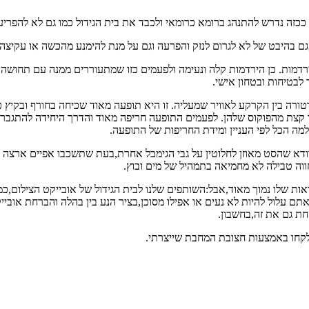
 ככזה נדרש להתנהג ברומא כרומאי ולכבד את בית הגידול כמו גם לא להפריע
 בהיבט של לא לגרום לנזק והפרעה וגם על מנת להימנע מהכשה או עקיצה.
דמות. כן הירדמות קלה ונעימה ולפעמים כזו שמתעוררים ממנה עם תחושה של
לבטיחות ובטחון אישי.
רה בין הקרקע לאוויר שמעליה. זו היא תופעה מאוד שכיחה בחורף ובקיץ 
קצת מהפוקוס שלהן. לפעמים התופעה חריפה מאוד והדרך היחידה להתגבר ע
מה הכל לפי העניין ומידת החריפות של התופעה.
וודא שהסט מאוזן לחלוטין על גבי הגימבל אחרת,בעת שתשכבו אפיים ארצה
ה טבילה לא מחמיאה בתמהיל של מים ובוץ.
ראות שלו נמוך מאוד,אבל:השותפים שלנו לבית הגידול של אובייקט הצילום,כמ
ש אתם עלול להיות לא נעים או אפילו מסוכן,בציר הנע בין בהלה והברחת א
חת גם את זה,בחשבון.
לקחו באמצעות חצובת המחבת שייצרתי.