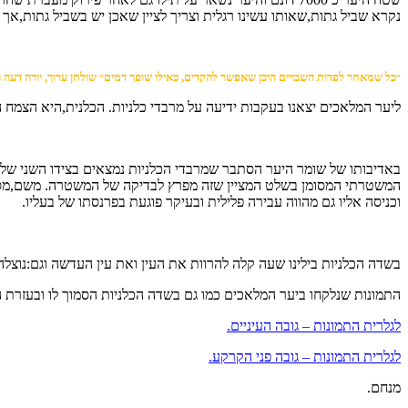
נקרא שביל גתות,שאותו עשינו רגלית וצריך לציין שאכן יש בשביל גתות,אך ר
״כל שמאחר לפדות השבויים היכן שאפשר להקדים, כאילו שופך דמים״ שולחן ערוך, יורה דעה ר
ליער המלאכים יצאנו בעקבות ידיעה על מרבדי כלניות. הכלנית,היא הצמח ה
המשטרתי המסומן בשלט המציין שזה מפרץ לבדיקה של המשטרה. משם,מסביב
וכניסה אליו גם מהווה עבירה פלילית ובעיקר פוגעת בפרנסתו של בעליו.
בשדה הכלניות בילינו שעה קלה להרוות את העין ואת עין העדשה וגם:נוצ
התמונות שנלקחו ביער המלאכים כמו גם בשדה הכלניות הסמוך לו ובעזרת ה
לגלרית התמונות – גובה העיניים.
לגלרית התמונות – גובה פני הקרקע.
מנחם.