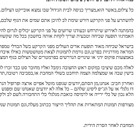
כל צילום,באשר הוא,מצריך כניסה לבית הגידול שבו נמצא אובייקט הצילום.
להשתרע על פני הקרקע דורש שימת לב להיכן אתם שמים את הגוף שלכם,גם
בהמתנה לאירוע שיתרחש ובעודנו שרועים על פני הקרקע יכולים לגרום להיר
האמת:זו תופעה שכיחה וטבעית וצריך לקחת אותה בחשבון בכל מה שקשור 
בישראל שכיחה מאוד תופעת אדים העולים מפני הקרקע בשל הבדלי טמפרטו
המראה מודרניות בפרט,וגם גורמת לתמונות לצאת מטושטשות כאילו איבדו 
באמצעות פוקוס ידני או שינויים הנדרשים בפרמטרים של הצילום בגוף המצל
לאלה מכם שיציבו במקום ראש החצובה גימבל ואליו מחובר סט כבד זכרו ל
בישין שבה או שמצלמה הצמה תיחבט בשולי המחבת או,בסביבה רטובה,תחוו
ואחרון חביב: אנחנו,מן הסתם,יודעים שגופנו מוטל אפיים ארצה ופרופיל הנ
דו גלגלי או על הג’יפ ליסינג שלהם – כל אלה לא יודעים שאנחנו שם ומפג
הלא נכון של כלי ירייה או לרמיסה כואבת מגלגלי כלי התחבורה.לשם לב ולק
מצורפות תמונות המתארות את תהליך הייצור ככתוב מעלה,וגם תמונות שנ
המחבת לאחר הסרת הידית.