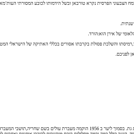
 הצבעוני הפרסית נקרא טורבאן ובשל הידמותו לכובע המסורתי העות’מאני
שנתית.
לאומי של אירן הוא:הורד.
תו,רמיסתו והשלכת פסולת בקרבתו אסורים בכללי האתיקה של הישראלי המטייל
ן לפניכם.
יער המלאכים הוא יער נטוע אדם,נמצא כארבע קילומטרים מזרחית לקריית גת. בסמוך ליע