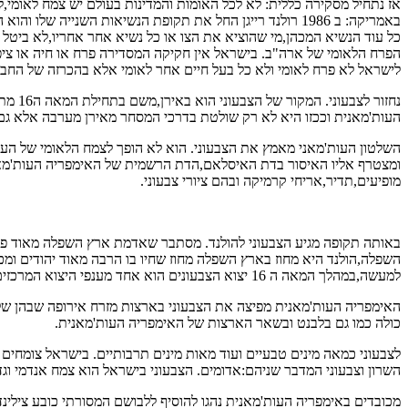
אז נתחיל מסקירה כללית: לא לכל האומות והמדינות בעולם יש צמח לאומי
לישראל לא פרח לאומי ולא כל בעל חיים אחר לאומי אלא בהכרזה של החבר
העות'מאנית וככזו היא לא רק שולטת בדרכי המסחר מאירן מערבה אלא גם 
השלטון העות'מאני מאמץ את הצבעוני. הוא לא הופך לצמח הלאומי של העות
ומצטרף אליו האיסור בדת האיסלאם,הדת הרשמית של האימפריה העות'מאנ
מופיעים,תדיר,אריחי קרמיקה ובהם ציורי צבעוני.
באותה תקופה מגיע הצבעוני להולנד. מסתבר שאדמת ארץ השפלה מאוד פור
השפלה,הולנד היא מחוז בארץ השפלה מחוז שחיו בו הרבה מאוד יהודים ומכא
למעשה,במהלך המאה ה 16 יצוא הצבעונים הוא אחד מענפי היצוא המרכזים והחשובים בכלכלת ארץ השפלה.
כולה כמו גם בלבנט ובשאר הארצות של האימפריה העות'מאנית.
לצבעוני כמאה מינים טבעיים ועוד מאות מינים תרבותיים. בישראל צומחים א
השרון וצבעוני המדבר שניהם:אדומים. הצבעוני בישראל הוא צמח אנדמי וגד
מכובדים באימפריה העות'מאנית נהגו להוסיף ללבושם המסורתי כובע צילינ