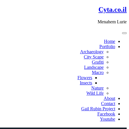
דלג
Cyta.co.il
לתוכן
Menahem Lurie
Home
Portfolio
Archaeology
City Scape
Grafiti
Landscape
Macro
Flowers
Insects
Nature
Wild Life
About
Contact
Gail Rubin Project
Facebook
Youtube