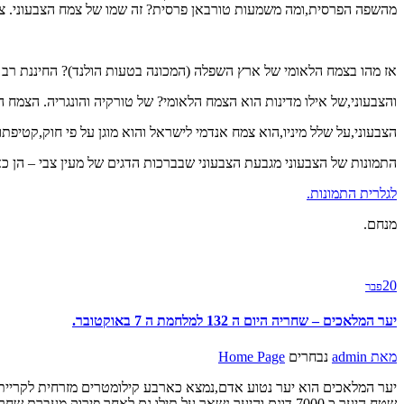
מהשפה הפרסית,ומה משמעות טורבאן פרסית? זה שמו של צמח הצבעוני. צמח
אז מהו בצמח הלאומי של ארץ השפלה (המכונה בטעות הולנד)? החיננת רב 
והצבעוני,של אילו מדינות הוא הצמח הלאומי? של טורקיה והונגריה. הצמח ה
הצבעוני,על שלל מיניו,הוא צמח אנדמי לישראל והוא מוגן על פי חוק,קטיפ
התמונות של הצבעוני מגבעת הצבעוני שבברכות הדגים של מעין צבי – הן כא
לגלרית התמונות.
מנחם.
20
פבר
יער המלאכים – שחריה היום ה 132 למלחמת ה 7 באוקטובר.
מאת
admin
נבחרים
Home Page