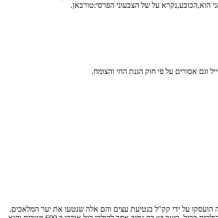
 הוא,הכובע,נקרא על של הצבעוני הפרסי:טורבאן.
 וגם אסורים על פי חוק הגנת החי והצומח.
ר ב 1956 הוקמה מעברת עולים בשם שחריה,תושבי המעברה הועסקו על ידי קק"ל בנטיעת עצים והם אלה שנטעו את יער המלאכים.
שטח היער כ 7000 דונם והיער נשאר על תילו גם לאחר פירוק מעברת שחריה. היער כולל כמה וכמה מסלולים רובם מוכשרים לרוכבי אופניים ואחרים להולכים ברגל. ביער יש רק נתיב אחד להולכי רגל,אורכו כ 600 מטרים והוא