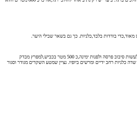
מאוד,כדי בודדות בלבד,כלניות. כך גם בשאר שבילי היער.
באדיבותו של שומר היער הסתבר שמרבדי הכלניות נמצאים בצידו השני של הכביש שעל מנת להגיע אליו,יש לחזור לצומת שתחת המחלף של כביש שש לעשות סיבוב פרסה ולפנות ימינה,כ 500 מטר בכביש,למפרץ מבדק
לניות רחב ידיים ומרשים ביופיו. נציין שמטע השקדים מגודר וסגור