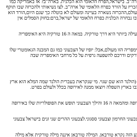
ארה"ב. בישראל,הפרח הלאומי הוא הכלנית. בארה"ב? אז באמריקה כמו
הכהונה הוציא הנשיא רייגן צו נשיאותו ובו הכריז על הורד כפרח הלאומי של ארה"ב. לצו נשיאותי ולהכרזה שבו תוקף
כריז הנשיא ה-40 על הורד כפרח הלאומי של המעצמה הגדולה בעולם,ההכרזה נשארה בעיינה ומעולם לא בוטלה כך שגם היום,הורד הוא
 ב 2013 עיתון Ynet יחד עם החברה להגנת הטבע ביצעו משאל ובו נבחרה הכלנית כפרח הלאומי של ישראל,ברם:בחוק הסמלים אין
נחזור לצבעוני. המקור של הצבעוני הוא באירן,משם בתחילת המאה ה16 מתחיל ייצוא של הצבעוני לאירופה. כדי להגיע מאירן לאירופה,הדרך הקצרה והיעילה ביותר היא דרך טורקיה. במאה ה 16 טורקיה היא האימפריה
יה הזו מעולם,אבל: יופיו של הצבעוני כמו גם המבנה הגאומטרי שלו
ורקים ודרכם להשפעה גרפית על כל מרחבי האימפריה שבה
(הולנד הוא שם שגוי. מי שנקראת בעברית הולנד שמה המלא הוא ארץ
בו בארץ השפלה ויוצאו ממנה לאירופה בכלל ולעולם בפרט.
האימפריה העות'מאנית מפיצה את הצבעוני בארצות מזרח אירופה שבהן שלטה,אלה שבאזור הבלקן ואילו ארץ השפלה מייצאת את הצבעוני למערב אירופה ומהמאה ה 16 והילך הצבעוני תופש את הפופולריות שלו באירופה
ני החרמון וצבעוני ססגוני.לצבעוני ההרים שני זנים בישראל צבעוני
ע הזה נקרא טורבאן. המילה טורבאן איננה מילה טורקית אלא מילה