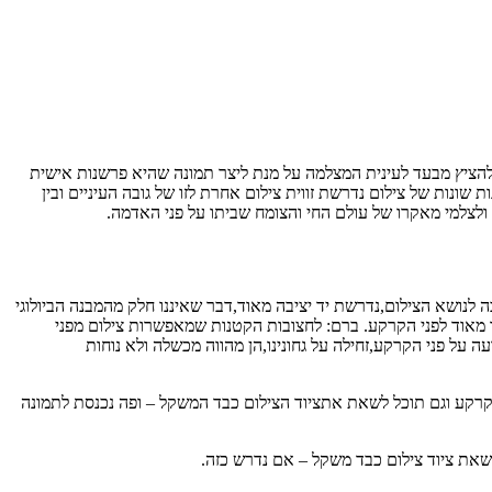
 להציץ מבעד לעינית המצלמה על מנת ליצר תמונה שהיא פרשנות אישית
ונות של צילום נדרשת זווית צילום אחרת לזו של גובה העיניים ובין
ט ולצלמי מאקרו של עולם החי והצומח שביתו על פני האדמה.
לנושא הצילום,נדרשת יד יציבה מאוד,דבר שאיננו חלק מהמבנה הביולוגי
ך מאוד לפני הקרקע. ברם: לחצובות הקטנות שמאפשרות צילום מפני
על פני הקרקע,זחילה על גחונינו,הן מהווה מכשלה ולא נוחות
הקרקע וגם תוכל לשאת אתציוד הצילום כבד המשקל – ופה נכנסת לתמונה
שאת ציוד צילום כבד משקל – אם נדרש כזה.