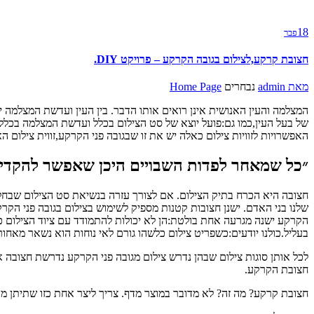
18
פבר
חצובת קרקע,לצילום בגובה הקרקע – פרויקט DIY.
מאת
admin
נבחרים
Home Page
המצלמה והעין האנושית אינן רואים אותו הדבר. בין העין ועדשת המצלמה 
של בעל העין,כמו גם:פועל יוצא של סט הצילום בכלל ועדשת המצלמה בכלל ול
האפשרויות לזוויות צילום כאלה יש את זו שבגובה פני הקרקע,זווית צילום ה
״כל שמאחר לפדות השבויים היכן שאפשר להקדים, 
חצובה היא הכרח בתיק הצילום. אם לצורך עזרה בנשיאת סט הצילום שבחלק 
שלנו בני האדם. ישנן חצובות קטנות מספיק לשימוש בצילום בגובה פני הק
הקרקע ישנה מגרעה אחת בולטת:הן לא יכולות להתמודד עם ציוד הצילום כב
בעליל.כולנו יודעים:כשפריט צילום כלשהו גורם לאי נוחות הוא נשאר מאחו
לכל אותן סוגות צילום שבהן נדרש צילום מגובה פני הקרקע נדרשת חצובה
חצובת הקרקע.
חצובת קרקע? מה זה? לא מדובר במוצר מדף. צריך ליצר אחת כזו שתיתן מע