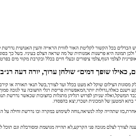
יש הבדלים בכל הקשור לקליטת האור לזווית הראייה והעין האנושית נדרשת
כן תמונה היא פרשנות אמנותית של מה שראה הצלם בעיניו. בשל כך בסוגות ש
אופיינית לצלמי הנוף,צלמי ציפורים ובעלי חיים בכלל ובקרבת מקווי מים בפר
כאילו שופך דמים״ שולחן ערוך, יורה דעה רנ״ב
מסוגות הצילום שוקל לא מעט בכלל ועד לצורך,בשל תנאי תאורה או קירבה 
רקע וישנם כאלה,גדולות יותר,המאפשרות פריסת רגלי החצובה עד לגובה סמו
ד המשקל,ואלה שניתן לפרוש רגליהן מתגלות כחצובות שכאשר נדרשת תנועה 
ר בתא המטען של המכונית ושכרו,יצא בהפסדו.
 אחרת,כזו שתהייה קלה לנשיאה,נוחה לשימוש במקרה ובו נדרשת זחילה על 
נה לצורך לצלם מגובה פני הקרקע,לא תהייה מגושמת ומסורבלת וגם תוכל ל