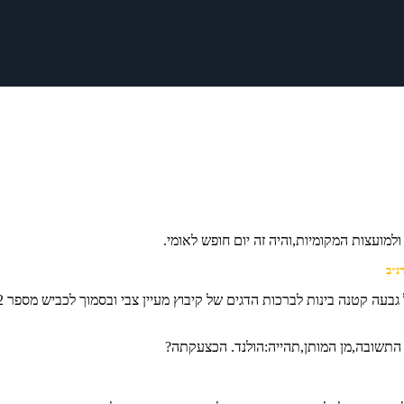
נ״ב
התשובה,מן המותן,תהייה:הולנד. הכצעקתה?