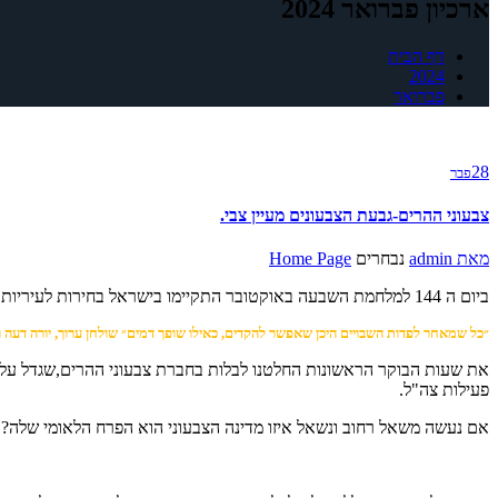
ארכיון פברואר 2024
דף הבית
2024
פברואר
28
פבר
צבעוני ההרים-גבעת הצבעונים מעיין צבי.
מאת
admin
נבחרים
Home Page
ביום ה 144 למלחמת השבעה באוקטובר התקיימו בישראל בחירות לעיריות ולמועצות המקומיות,והיה זה יום חופש לאומי.
״כל שמאחר לפדות השבויים היכן שאפשר להקדים, כאילו שופך דמים״ שולחן ערוך, יורה דעה ר
פעילות צה"ל.
אם נעשה משאל רחוב ונשאל איזו מדינה הצבעוני הוא הפרח הלאומי שלה? 