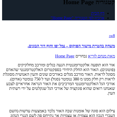
קטגוריה Home Page
דף הבית
ארכיון לפי קטגוריה "Home Page"
8
אוג
משחק בהטיית מישור הפוקוס – נמל יפו וחוף דור הבונים.
מאת
מנחם לוריא
נבחרים
Home Page
אור הוא תופעה אלקטרומגנטית הנעה בגלים ומורכב מחלקיקים
(פוטונים). האור הוא החלק היחידי בספקטרום האלקטרומגנטי שהאדם
מסוגל לראות. האור מורכב מגלים באורכים שונים והעין האנושית מסוגלת
לראות רק חלק ממנו מ 380 ננומטר (סגול) ועד ל 750 ננומטר (אדום).
אורכי הגל האלקטרומגנטי המרכיבים את האור הנראה אחראיים לצבע
שאנחנו רואים שהוא פונקציה של אורכי הגל שנקלטים על ידי רשתית
העין.
צילום הוא סוגה של אומנות שבה האור נלכד באמצעות עדשות (השם
העברי הנכון הוא עצמית או עצמיות אך נתייחס פה לשם הגנרי הנהוג