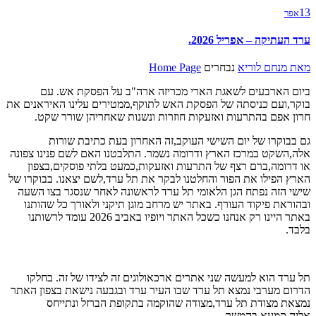
13
אפר
ערד העתיקה – אפריל 2026.
מאת
מנחם לוריא
נבחרים
Home Page
ביום הארבעים לשאגת הארי מכריזה ארה"ב על הפסקת אש. עם
בוקר,ועם כניסתה של הפסקת האש לתוקף,ממטירים עלינו האיראנים את
חרון אפם בהתרעות ואזעקות חוזרות ונשנות שאחריהן שורר שקט.
גם בבוקרו של יום השישי העוקב,זה האחרון בעת כתיבת שורות
אלה,השקט במרכז הארץ ודרומה נשמר. התלבטנו האם לשם פנינו צפונה
או דרומה,ברם רצף של התרעות ואזעקות,כמעט בלתי פוסקים,בצפון
הארץ הפילו את הפור והחלטנו לבקר את תל ערד,לשם יצאנו. בבוקרו של
שישי הזה נפתח הגן הלאומי תל ערד לראשונה לאחר שנסגר בצו השעה
ובהוראת פיקוד העורף. באתר יש מרחב מוגן תיקני ולאורך כל שהותנו
באתר היינו רק אנחנו כשכל האתר ויופיו באביב 2026 עומד לרשותנו
בלבד.
תל ערד הוא למעשה שני אתרים ארכאולוגים זה לצידו של זה. בחלקו
הדרום מערבי נמצא תל ערד שבו העיר ערד ובגבעה נישאת בצפון האתר
נמצאת מצודת תל ערד,מצודה שהוקמה בתקופת הברזל ונתייחס
אליה,קמעא,בהמשך.