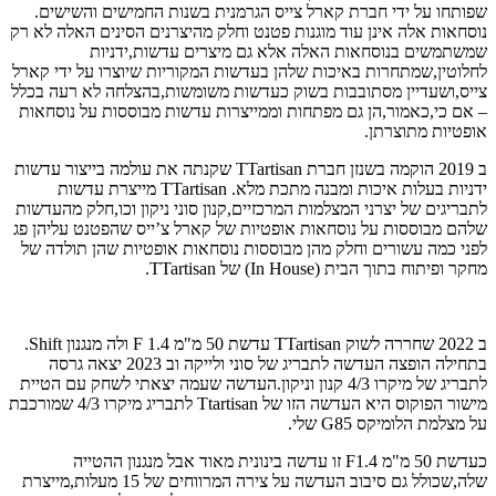
שפותחו על ידי חברת קארל צייס הגרמנית בשנות החמישים והשישים.
נוסחאות אלה אינן עוד מוגנות פטנט וחלק מהיצרנים הסינים האלה לא רק
שמשתמשים בנוסחאות האלה אלא גם מיצרים עדשות,ידניות
לחלוטין,שמתחרות באיכות שלהן בעדשות המקוריות שיוצרו על ידי קארל
צייס,ושעדיין מסתובבות בשוק כעדשות משומשות,בהצלחה לא רעה בכלל
– אם כי,כאמור,הן גם מפתחות וממייצרות עדשות מבוססות על נוסחאות
אופטיות מתוצרתן.
ב 2019 הוקמה בשנזן חברת TTartisan שקנתה את עולמה בייצור עדשות
ידניות בעלות איכות ומבנה מתכת מלא. TTartisan מייצרת עדשות
לתבריגים של יצרני המצלמות המרכזיים,קנון סוני ניקון וכו,חלק מהעדשות
שלהם מבוססות על נוסחאות אופטיות של קארל צ’ייס שהפטנט עליהן פג
לפני כמה עשורים וחלק מהן מבוססות נוסחאות אופטיות שהן תולדה של
מחקר ופיתוח בתוך הבית (In House) של TTartisan.
ב 2022 שחררה לשוק TTartisan עדשת 50 מ"מ F 1.4 ולה מנגנון Shift.
בתחילה הופצה העדשה לתבריג של סוני ולייקה וב 2023 יצאה גרסה
לתבריג של מיקרו 4/3 קנון וניקון.העדשה שעמה יצאתי לשחק עם הטיית
מישור הפוקוס היא העדשה הזו של Ttartisan לתבריג מיקרו 4/3 שמורכבת
על מצלמת הלומיקס G85 שלי.
כעדשת 50 מ"מ F1.4 זו עדשה בינונית מאוד אבל מנגנון ההטייה
שלה,שכולל גם סיבוב העדשה על צירה המרווחים של 15 מעלות,מייצרת