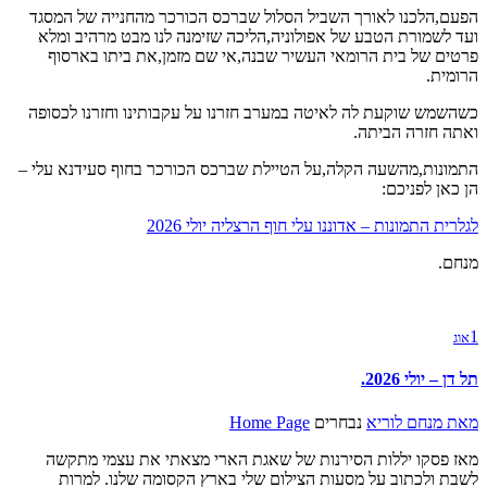
הפעם,הלכנו לאורך השביל הסלול שברכס הכורכר מהחנייה של המסגד
ועד לשמורת הטבע של אפולוניה,הליכה שזימנה לנו מבט מרהיב ומלא
פרטים של בית הרומאי העשיר שבנה,אי שם מזמן,את ביתו בארסוף
הרומית.
כשהשמש שוקעת לה לאיטה במערב חזרנו על עקבותינו וחזרנו לכסופה
ואתה חזרה הביתה.
התמונות,מהשעה הקלה,על הטיילת שברכס הכורכר בחוף סעידנא עלי –
הן כאן לפניכם:
לגלרית התמונות – אדוננו עלי חוף הרצליה יולי 2026
מנחם.
1
אוג
תל דן – יולי 2026.
מאת
מנחם לוריא
נבחרים
Home Page
מאז פסקו יללות הסירנות של שאגת הארי מצאתי את עצמי מתקשה
לשבת ולכתוב על מסעות הצילום שלי בארץ הקסומה שלנו. למרות