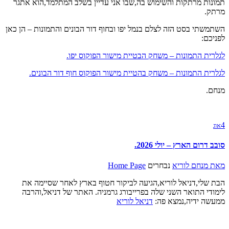
תמונות מרתקות והשימוש בה,שבו אני עדיין בשלב המתלמד,הוא אתגר
מרתק.
השתמשתי בסט הזה לצלם בנמל יפו ובחוף דור הבונים והתמונות – הן כאן
לפניכם:
לגלרית התמונות – משחק הבטיית מישור הפוקוס יפו.
לגלרית התמונות – משחק בהטיית מישור הפוקוס חוף דור הבונים.
מנחם.
4
אוג
סובב דרום הארץ – יולי 2026.
מאת
מנחם לוריא
נבחרים
Home Page
הבת שלי,דניאל לוריא,הגיעה לביקור חטוף בארץ לאחר שסיימה את
לימודי התואר השני שלה בפרייבורג גרמניה. האתר של דניאל,והרבה
ממעשה ידיה,נמצא פה:
דניאל לוריא