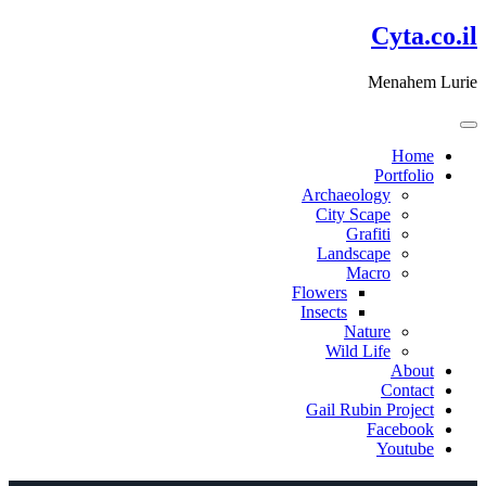
דלג
Cyta.co.il
לתוכן
Menahem Lurie
Home
Portfolio
Archaeology
City Scape
Grafiti
Landscape
Macro
Flowers
Insects
Nature
Wild Life
About
Contact
Gail Rubin Project
Facebook
Youtube