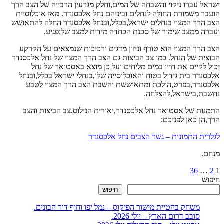
ישראל עברו ניקוי והשבחה של המים,וחלק מגרעין הרבייה של הצב הרך
הועבר משמורת החולה לנחלים וביניהם נחל אלכסנדר. מאז אוכלוסיית
הצב הרך המצוי בנחלים ישראל,בכלל,ובנחל אלכסנדר החלה להתאושש
ועברה ממצב שימור של סכנת הכחדה מידית למצב של:פגיע.
הצב הרך המצוי הוא טורף וניזון מדגים ורכיכות שנמצאים על הקרקע
הבוצית של הנחל. כמו צב הביצות גם הצב הרך המצוי של נחל אלכסנדר
יכול לקיים את חייו במים מליחים ועל כן מוצא באסטואר של נחל
אלכסנדר בית גידול בטוח והאוכלוסייה שלו,בנחלי ישראל בכלל,ובנחל
אלכסנדר,בפרט,הולכת ומתאוששת והשבת הצב הרך המצוי לטבע
נחשבת,בישראל,להצלחה.
התמנות של אסטואר נחל אלכסנדר,יאורית הנילוס,צב הביצות והצב
הרך,הן כאן לפניכם:
לגלרית התמונות – גשר הצבים נחל אלכסנדר
מנחם.
Posts
36
…
2
1
חיפוש
pagination
חיפוש
משחק בהטיית מישור הפוקוס – נמל יפו וחוף דור הבונים.
סובב דרום הארץ – יולי 2026.