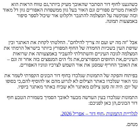
כשהגענו לחוף דור הסתבר שהאובך מעיק ביותר,גם טווח הראות הוא
למאות מטרים ספורים וגם האור בעל גוון ממשפחת האפורים גוון דל מאוד
וכזה שמקשה על המצלמה להתגבר ולקלוט אור שיכול לספר סיפור
באמצעות תמונה.
אבל "זה מה יש ועם זה צריך להילחם". החלטתי לקחת את האתגר ובין
שזיפת העין בשכיות החמדה של החוף המפורץ ביותר בישראל הרמתי את
המצלמה לגובה העיניים והשתדלתי להעביר באמצעותה את שרואות
העיניים,את החופים המפורצים,את גלי הים המנפצים בזה אחר זה וגם –
את האובך החריף שמסנן את אור השמש לצרכיו וגווניו האפורים.
בפיתוח והפקה של התמונות שנלכדו בחוף דור הבונים הקפדתי לשמר את
גוני האור שנלכדו באתר הצילום לא לגרוע מהם או להוסיף להם,כי בסופו
של יום: היה זה סשן צילום מאתגר ולא שכיח באתר מאתגר ביופיו.
התמונות שנלכדו בעין העדשה מבעד לאובך הסמיך בשמורת הטבע חוף
דור הבונים,הן כאן לפניכם:
לגלריית התמונות -חוף דור – אפריל 2026.
מנחם.