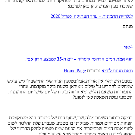
לאחר שסיימנו לסייר במתחם ערד העתיקה חזרנו למרכז הארץ,והתמונות
שנלכדו בעין העדשה,הן כאן לפניכם:
לגלריית התמונות – ערד העתיקה אפריל 2026
מנחם.
4
אפר
חוף אמת המים הדרומי קיסריה – יום ה-35 למבצע חרון אפי.
מאת
מנחם לוריא
נבחרים
Home Page
בטבע הישראלי אין אריות,אבל:בטלפון הנייד שלי התיישב לו ליש עיקש
שמחליט להתריע על טילים מאיראן בשעת בוקר מוקדמת. אחרי
התעוררות משאגת הליש,ומאחר וזה בוקרו של יום שישי יום התרעננות
השבועי עולה השאלה לאן לנסוע?
בדיקה בנתוני השיגור מגלה,שוב,שחוף הים של קיסריה הוא מהמקומות
הפחות מטווחים ולמרות שביקרנו בו בשבוע שעבר,נופלת החלטה לשוב
לחוף אמת המים שבקיסריה אף הפעם שמנו פעמינו לחלק הדרומי של
החוף,לכיוון גן לאומי קיסריה,מהלך שלא עשינו מעולם.