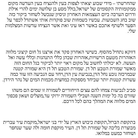
שהחרשתי – מידי שבוע יצאתי לצפות בעין ולהנציח בעין העדשה מקום
ממקומותיה הקסומים של ישראל,כולל מסע בן שלושה ימים להרי אילת
ודרום הערבה ביום העצמאות האחרון וניסיון שנכשל לשחזר ביקור כזה
שוב בחג השבועות. עכשיו כשמוזות שוב פוקדות אותי אשתדל לכפר על
הפער ולשתף אתכם באשר ראו עיני ואת אשר הנציחו עדשות המצלמות
שלי.
דווקא נתחיל מהסוף. בשישי האחרון פקד את ארצנו גל חום קיצוני מלווה
האזהרות מטעם הרשויות,אזהרות שבהן כללי התנהגות וכללי עשה ואל
תעשה. לא יכולתי לחשוב על מקום ראוי יותר לביקור בגל החום הזה
מאשר שמורת הטבע תל דן. שמורת הטבע תל דן היא שמורה קטנה
שבמרכזה נובע נחל הדן,בנביעת עין הדן,ויחד עם הנביעה הזו עוד כמה
עשרות קטנות יותר שביחד מספקות כמחצית מכמות המים של נהר הירדן.
סביב לנביעות צמחו להם עצים הייחודיים לשמורה זו שמים הם משהו
שזורם בה כל ימות השנה ושבילי השמורה ירוקי עד,מוצלים ושאון פכפוך
המים מלווה את המהלך בהם לכל דרכם.
בתקופת הברזל,תקופת כיבוש הארץ על ידי בני ישראל,מוקמת עיר עברית
מבוצרת בליבה של שמורת תל דן. העיר מוקפת חומה ולה שער שנחפר
ושוחזר כמעט במלואו.