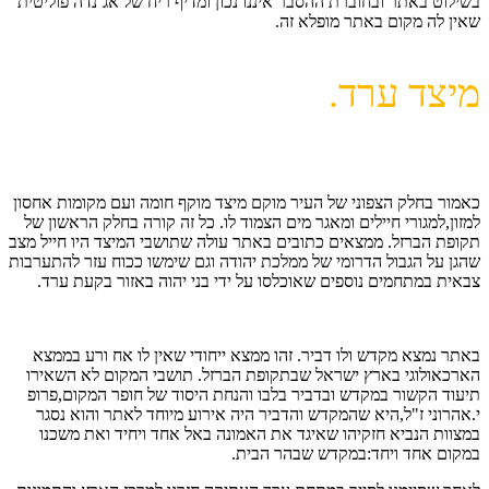
בשילוט באתר ובחוברת ההסבר איננו נכון ומדיף ריח של אג’נדה פוליטית
שאין לה מקום באתר מופלא זה.
מיצד ערד.
כאמור בחלק הצפוני של העיר מוקם מיצד מוקף חומה ועם מקומות אחסון
למזון,למגורי חיילים ומאגר מים הצמוד לו. כל זה קורה בחלק הראשון של
תקופת הברזל. ממצאים כתובים באתר עולה שתושבי המיצד היו חייל מצב
שהגן על הגבול הדרומי של ממלכת יהודה וגם שימשו ככוח עזר להתערבות
צבאית במתחמים נוספים שאוכלסו על ידי בני יהוה באזור בקעת ערד.
באתר נמצא מקדש ולו דביר. זהו ממצא ייחודי שאין לו אח ורע בממצא
הארכאולוגי בארץ ישראל שבתקופת הברזל. תושבי המקום לא השאירו
תיעוד הקשור במקדש ובדביר בלבו והנחת היסוד של חופר המקום,פרופ
י.אהרוני ז"ל,היא שהמקדש והדביר היה אירוע מיוחד לאתר והוא נסגר
במצוות הנביא חזקיהו שאיגד את האמונה באל אחד ויחיד ואת משכנו
במקום אחד ויחד:במקדש שבהר הבית.