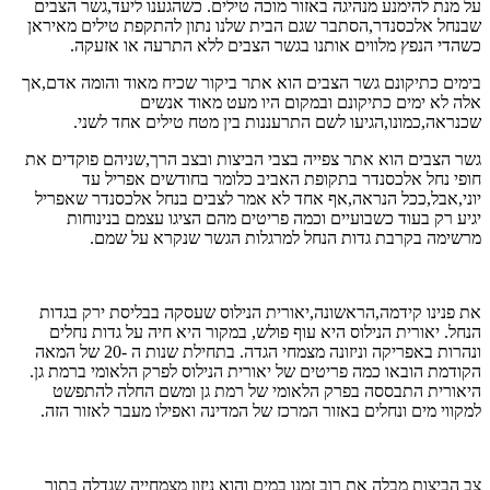
על מנת להימנע מנהיגה באזור מוכה טילים. כשהגענו ליעד,גשר הצבים
שבנחל אלכסנדר,הסתבר שגם הבית שלנו נתון להתקפת טילים מאיראן
כשהדי הנפץ מלווים אותנו בגשר הצבים ללא התרעה או אזעקה.
בימים כתיקונם גשר הצבים הוא אתר ביקור שכיח מאוד והומה אדם,אך
אלה לא ימים כתיקונם ובמקום היו מעט מאוד אנשים
שכנראה,כמונו,הגיעו לשם התרעננות בין מטח טילים אחד לשני.
גשר הצבים הוא אתר צפייה בצבי הביצות ובצב הרך,שניהם פוקדים את
חופי נחל אלכסנדר בתקופת האביב כלומר בחודשים אפריל עד
יוני,אבל,ככל הנראה,אף אחד לא אמר לצבים בנחל אלכסנדר שאפריל
יגיע רק בעוד כשבועיים וכמה פריטים מהם הציגו עצמם בנינוחות
מרשימה בקרבת גדות הנחל למרגלות הגשר שנקרא על שמם.
את פנינו קידמה,הראשונה,יאורית הנילוס שעסקה בבליסת ירק בגדות
הנחל. יאורית הנילוס היא עוף פולש, במקור היא חיה על גדות נחלים
ונהרות באפריקה וניזונה מצמחי הגדה. בתחילת שנות ה -20 של המאה
הקודמת הובאו כמה פריטים של יאורית הנילוס לפרק הלאומי ברמת גן.
היאורית התבססה בפרק הלאומי של רמת גן ומשם החלה להתפשט
למקווי מים ונחלים באזור המרכז של המדינה ואפילו מעבר לאזור הזה.
צב הביצות מבלה את רוב זמנו במים והוא ניזון מצמחייה שגדלה בתוך