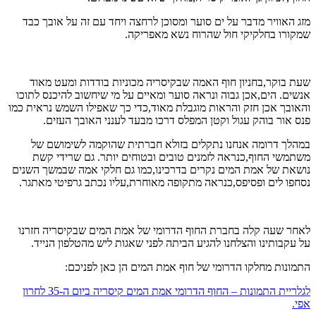
מזג האוויר מדבר על ים סוער ומסוכן לרחצה ויחד עם זה על אובך כבד
שמקורו בחלקיקי חול שהרוח נשא מאפריקה.
שעת בוקר,בחניון חוף האמה שבקיסריה מכוניות בודדות ומעט מאוד
אנשים. הים,אכן גבוה ונראה סוער ומאיים על מי שיחשוב להיכנס לתוכו
והאובך אכן חזק והראות מוגבלת מאוד,כדי כך שאפילו השמש נראית כמו
פנס אור בוהק עגול וקטן המפלס דרכו מבעד לענני האובך העזים.
במהלך דרומה אנחנו נתקלים בזולא חברתית שהוקמה לשימושם של
משתמשי החוף,כנראה לזמנים טובים ובטוחים יותר. גם שרידי קשת
נושאת של אמת המים נקרים בדרכינו,כמו גם חלקי אמה שבמשך השנים
נסחפו לים ופסיפס,כנראה מתקופה מאוחרת,עליו נכתב גרפיטי מאתגר.
לאחר שעה קלה בחברת החוף הדרומי של אמת המים שבקיסריה חזרנו
על עקבותינו והצלחנו להגיע הביתה לפני שאגות ליש מהטלפון הנייד.
התמונות מחלקו הדרומי של חוף אמת המים הן כאן לפניכם:
לגלריית התמונות – החוף הדרומי אמת המים קיסריה ביום ה-35 לחרון
אפי.