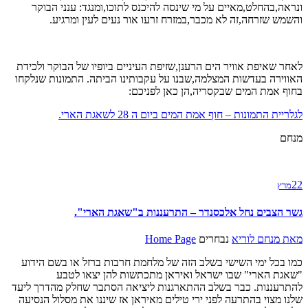
ונראה,בהחלט,מאיים על מי שינסה להיכנס לתוכו,ומנגד: ענני הבוקר
והשמש שזרחה,זה לא מכבר,במזרח זרעו אור נעים לעין ומרגיע.
לאחר שאיפת אוויר הים הרענן,שזיפת העיניים ביופיו של הבוקר ולכידת
האווירה בעדשות המצלמה,שבנו על עקבותינו הביתה. התמונות שנלקחו
בחוף אמת המים שבקסריה,הן כאן לפניכם:
לגלריית התמונות – חוף אמת המים ביום ה 28 לשאגת הארי.
מנחם
22
מרץ
גשר הצבים נחל אלכסנדר – התרעננות ב"שאגת הארי".
מאת
מנחם לוריא
נבחרים
Home Page
כמו בכל ימי השישי בשלב הזה של מלחמת חרבות ברזל או בשם הידוע
"שאגת הארי" שבו ישראל ואיראן מתכתשות להן יצאו לטבע
להתרעננות. כבר בשלב ההתארגנות ליציאה הסתבר שחלק מהדרך ליעד
שלנו מצוי בהתרעה לפני ירי טילים מאיראן אז שיננו את מסלול הנסיעה