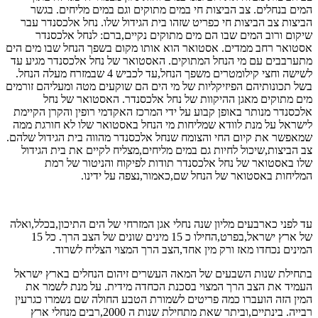
המים בנחלים. צב הביצות חי במים מתוקים וגם במים מליחים. בגשר
הביצות צב הביצות חי כפריט שזהו בית הגידול שלו. נחל אלכסנדר עבר
שיקום ורוב המים שבו הם מים מתוקים נקיים,ברם: לנחל אלכסנדר
אסטואר רחב ממדים. אסטואר הוא אותו מקום בשפך הנחל שבו מים הים
מתערבבים עם מי הנחל המתוקים. האסטואר של נחל אלכסנדר מגיע עד
לשישה וחצי קילומטרים משפך הנחל,עד לכביש 4 שבמזרח מעלה הנחל.
בשל תכונותיהם הפיזיקליות של מי הים הם שוקעים מטה ומעליהם זורמים
מים מתוקים מאגן ההיקוות של נחל אלכסנדר. האסטואר של נחל
אלכסנדר מנותר באופן קבוע על ידי המרכז האקדמי רופין והקרן הקיימת
לישראל על מנת לוודא שמליחות מי הנחל באסטואר שלו לא חורגת ממה
שמאפשר את קיום החי והצומח שנחל אלכסנדר מהווה בית הגידול שלהם.
צב הביצות,שיכול לחיות גם במים מליחים,מצליח לקיים את בית הגידול
שלו באסטואר של נחל אלכסנדר תודות לפיקוח והניטור של רמת
המליחות באסטואר של הנחל שם,כאמור,נצפה על ידינו.
עד לפני כארבעים מליון שנה נחלי אגן המזרחי של הים התיכון,בכלל,ואלה
של ארץ ישראל,בפרט,החילו כ 15 מינים שונים של הצב הרך. כל 15
המינים נכחדו מאז ורק מין אחד,הצב הרך המצוי הצליח לשרוד.
בתחילת שנות השבעים של המאה העשרים זיהום הנחלים בארץ ישראל
העמיד את הצב הרך המצוי בסכנת הכחדה מידית. על מנת לשמר את
המין הזה הועברו כמה פריטים לשמורת הטבע החולה שם נשמרו כגרעין
רבייה. בינתיים,וביתר שאת מתחילת שנות ה 2000,רבים מנחלי ארץ