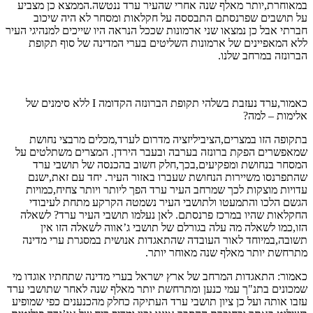
במאוחרת,יותר מאלף שנה אחרי שהעיר ערד ננטשה.הממצא כן מצביע
על תושבים שפרנסתם התבססה על חקלאות ומסחר לא היה שיכוב
חברתי אבל כן נמצאו שני ארמונות שככל הנראה היו שייכים למנהיגי העיר
ללא המאפיינים של ארמונות השליטים בערי המדינה של סוף תקופת
הברונזה במרחב שלנו.
כאמור,ערד נעזבת בשלהי תקופת הברונזה הקדומה I ללא סימנים של
אלימות – למה?
בתקופה הזו במצרים,הציביליזציה מדרום לערד,מכלים מרבצי נחושת
שמאפשרים הפקת ברונזה בערבה ובעבר הירדן. המצרים משתלטים על
המסחר בנחושת ומפקיעים,בכך,חלק חשוב בהכנסה של תושבי ערד
שהתפרנסו משיירות הנחושת שעברו באזור העיר. יחד עם זאת,ישנם
עדויות מוצקות לכך שמרחב העיר ערד הפך ליותר ויותר צחיח,כמויות
הגשם הלכו והתמעטו ולתושבי העיר נשמטה הקרקע מתחת לעיבודי
החקלאות שהיו במרכז פרנסתם. לאן נעלמו תושבי העיר ערד? לשאלה
הזו,כמו לשאלה מה עלה בגורלם של תושבי ג’אווה לשאלה הזו אין
תשובה,במיוחד לאור העובדה שהתאגדות אנושית במסגרת ערי מדינה
מתרחשת יותר מאלף שנה מאוחר יותר.
כאמור: התאגדות המרחב של ארץ ישראל בערי מדינה שתחתיו אוגדו מי
שמכונים בתנ"ך עמי כנען ומתרחשת יותר מאלף שנה לאחר שתושבי ערד
עזבו אותה ועל כן ציון תושבי ערד העתיקה כחלק מהכנענים כפי שמופיע