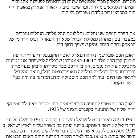
מטרים. הפארק מכיל אלמנטים שונים המותאמים לפעילות אקטיבית
המיועדת לגילאים מילדות ועד שיבה טובה. לאורך הפארק מאופיין חוף
הים במפרצי גדור עליהם נשברים גלי הים.
את הפרק חוצים שני נחלים: נחל לוטם ונחל עלייה. הנחלים עוברים
במעברי בטון מתחת למסילת הברזל שלאורך הפארק. גבולו הדרומי של
הפארק נתחם הנחל עמיק שנשפך בחוף דדו.
ראובן הכט,שעל שמו נקרא הפארק ואשר הוקם,על ידי עיריית חיפה
במימון קרן הכט נולד ב 1909 באנטוורפן שבבלגיה למשפחה אנטי ציונית
מתבוללת עתירת נכסים. ראובן הרכט,כבר בילדותו,אובחן כנער מחונן
ובבגרותו קיבל דיפלומה בכלכלה מאוניברסיטת ברלין,תואר המקביל
לתואר שני היום. עוד למד הכט מיסטיקה ומדע המדינה בה היה בעל
תואר דוקטור.
ראובן הכט הצטרף לתנועה הרביזיוניסטית היה מקורב מאוד לז’בוטיסקי
והיה שליח של התנועה בקונגרס הציוני של 1935.
ב 1936 עלה ראובן הכט לישראל והשתקע בחיפה. ב 1939 נשלח על ידי
דוד רזיאל לאירופה השתקע בווינה ופתח בה משרד עלייה לארץ ישראל. ב
1937 ניסה הכט לקבל אישור המנדט הבריטי להקים ממגורת דגן בנמל
חיפה אך סורב. ב 1950,כבר לאחר הקמת המדינה,הקים ראובן הכט את