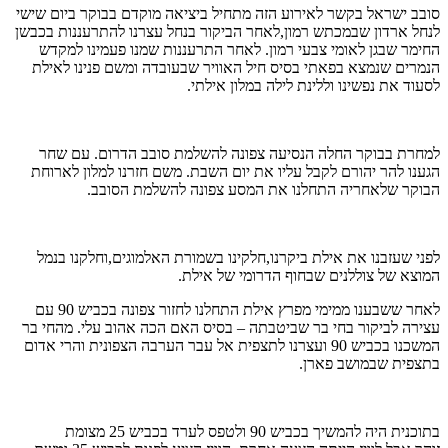
סובב ישראל בקשר לאירוע הזה מתחיל ביציאה מוקדם בבוקר ביום שישי
לנחל ארדון שבמכתש רמון,לאחר הביקור בנחל עצרנו להתרעננות בכבשן
החימר שבגן לאומי צבעי רמון. לאחר התרעננות שמנו פעמינו למקדש
הנמרים שנמצא בפאתי בסיס חיל האוויר שבעובדה ומשם פנינו לאילת
לסעוד את נפשינו וללינת לילה במלון אילתי.
למחרת בבוקר החלה הנסיעה צפונה להשלמת סובב הדרום. עם שחר
הגענו להר יהורם לקבל עליו את יום השבת. משם חזרנו למלון לארוחת
הבוקר שלאחריה התחלנו את המסע צפונה להשלמת הסובב.
לפני שעזבנו את אילת ביקרנו,חלקינו בשמורת האלמוגים,וחלקנו בנמל
המוצא של צוללנים שבחוף הדרומי של אילת.
לאחר ששבענו ממימי מפרץ אילת התחלנו לחזור צפונה בכביש 90 עם
עצירה לביקור בחי בר שביטבתה – בסיס האם הכה אהוב עלי. מהחי בר
המשכנו בכביש 90 ועצרנו לתצפית אל עבר הערבה הצפונית והרי אדום
בתצפית שבמושב פארן.
בתוכנית היה להמשיך בכביש 90 ולטפס לערד בכביש 25 מצומת