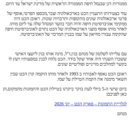
ממגורות דגן שבנמל חיפה הממגורה הראשית של מדינת ישראל עד היום.
עוד בצעירותו התעניין הכט בארכאולוגיה וצבר,מכספו הפרטי,אוסף של
פרטי ארכאולוגיה שונים מתקופות ותרבויות שונות. ראובן הכט היה
ממקימי אוניברסיטת חיפה והיה חבר בוועד המנהל שלה עד ליום מותו.
לאחר מותו אוסף מוצגי הארכאולוגיה של הכט נתרם לאוניברסיטת חיפה
שהקימה עבורו מוזיאון על שמו בבניין המרכזי של האוניברסיטה.
עם עלייתו לשלטון של מנחם בגין,ז"ל, מינה אותו בגין ליועצו האישי
ששכרו השנתי היה אחד שקל בודד. הכט נלווה לבגין במסעותיו ויעץ לו
בקשר למהלכים מדיניים ופוליטיים שונים.
ראובן הכט נאסף לאבותיו ב 1993 ולאחר מותו הוקמה קרן הכט שבין
השאר מימנה את הקמת הטיילת על שמו.
ביום שישי ה-5 ביולי לעת בוקר ביקרנו בטיילת הכט והתמונות מהמקום,הן
כאן לפניכם:
לגלריית התמונות – פארק הכט – יוני 2026
מנחם