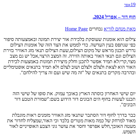
19
אפר
חוף דור – אפריל 2024.
מאת
מנחם לוריא
נבחרים
Home Page
צילום הוא אומנות שעוסקת בלכידת אור יצירת תמונה ובאמצעותה סיפור
כפי שנתפס בעין העדשה. כדי לממש את הצד הזה של אומנות הצילום
נדרש תכנון מראש של מקום הצילום,שעת הצילום תנאי מזג האוויר בזירת
הצילום וגם תנאי האור באותה הזירה. זה המצב הרצוי,אבל יש גם מצב
מצוי,קרי:לא תמיד אפשר לתכנן וחלק מיצירת תמונות באמצעות לכידת
האור הוא לצאת ולצלם ולצלם ושוב לצלם ולא תמיד בתנאים אופטימליים
ובהרבה מקרים בתנאים של "זה מה שיש ועם זה צריך להילחם".
יום שישי האחרון כוסתה הארץ באובך עמוק. את סופו של שישי הזה
תכננו לעשות בחוף הים הבונים דור הידוע בשם:"שמורת הטבע דור
הבונים".
כבר בדרך לחוף דור הסתבר שתנאי מזג האוויר מזמנים ראות מוגבלת
מאוד למרחק של כמה מאות מטרים בלבד וכי האור,שמצליח לחדור את
מעטה האובך,חלש אפרפר וחסר את עושר גוני הצבע האופייניים לאור
השמש.