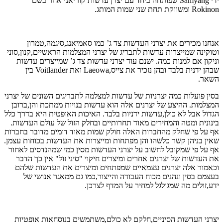
ידי Samyang שפותחה ביחד עם יצרן עדשות קוריאני אחר בשם
Rokinon ומשווקת תחת שני שמות המותג.
אנחנו מכירים את יצרני העדשות צד ג’ כמו סאמיאנג,סיגמה,טמרון
וטוקינה שמייצרות עדשות לתבריג של יצרני המצלמות הראשיים,קנון,סוני
וניקון אם למנות כמה. ישנם עוד יצרני עדשות צד ג’ שמייצרים עדשות
שבהן ידנית בלבד ובהן נזכיר את צייס,Laeowa ואת Voitlander בין
השאר.
בסין פועלות כמה יצרניות של עדשות למצלמה לתבריגים השונים של יצרני
המצלמות. ההיצע של יצרנים אלה הוא עדשות בנויות ממתכת והן,ברובן
הגדול אבל לא כולן,עדשות ידניות בלבד. האיכות האופטית היא בדרך כלל
בינונית ומטה והמחירים מאוד תחרותיים ובחלק הזול של עולם העדשות.
אף על פי שחלק מהחברות האלה חולק שמות מאוד דומים מדובר בחברות
שאין בניהן קשר כלשהו והן מפתחות ומייצרות את העדשות בכוחות עצמן.
אף על פי שמקובל לחשוב על יצרני העדשות מסין כמי שמהנדסים לאחור
את העדשות של יצרנים אחרים ומיצרים חיקוי "סיני זול" אין כך הדבר
וכאמור אלה יצרנים עצמאיים שמפתחים ומיצרים את העדשות שלהם
בעצמם בסין ונהנים מכוח העבודה והייצור,כמו גם ממאגר אנושי של
ידע,זולים מה שמגולגל למחיר על המדף לצרכן.
יצרני העדשות הסיניים,חלקם לא כולם,משתמשים בנוסחאות אופטיות