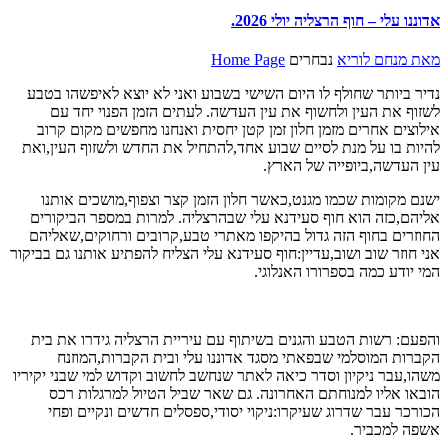
אדוננו עלי – חוף הרצליה יולי 2026.
מאת
מנחם לוריא
נבחרים
Home Page
נדיר ביותר שחולף לו היום השישי בשבוע ואני לא יוצא לאיפשהו בטבע
לשזוף את העין ולחשוף את עין העדשה. לעתים הזמן הפנוי יחד עם
אילוצים אחרים מזמן חלון זמן קטן יחסית ואנחנו מחפשים מקום קרוב
להיות בו על מנת לסיים שבוע אחד,להתחיל את החדש ולשזוף העין,ואת
עין העדשה,ביופייה של הארץ.
ישנם מקומות שכמו מגנט,כאשר חלון הזמן קצר וצפוף,מושכים אותנו
אליהם,כזה הוא חוף סעידנא עלי שבהרצליה. למרות במספר הביקורים
החוזרים בחוף הזה גדול בהיקפו מאתרי טבע,קרובים ורחוקים,שאליהם
אני חוזר שוב ושוב,עדיין:חוף סעידנא עלי הצליח להפתיע אותנו גם בביקור
המי יודע כמה בספרורו האנלוגי.
והפעם: רשות הטבע והגנים בשיתוף עם עיריית הרצליה גידרו את בית
הקברות המוסלמי שבפאתי מסגד אדוננו עלי ובית הקברות,המוזנח
משהו,עבר ניקיון וסדר כיאה לאתר שנחשב לחשוב וקדוש למי שבני יקיריו
הובאו אליו למנוחתם האחרונה. גם שאר שביל הטיול למרגלות רכס
הכורכר עבר שדרוג שעיקרו:ניקוי יסודי,ספסלים חדשים ונקיים ופחי
אשפה למכביר.