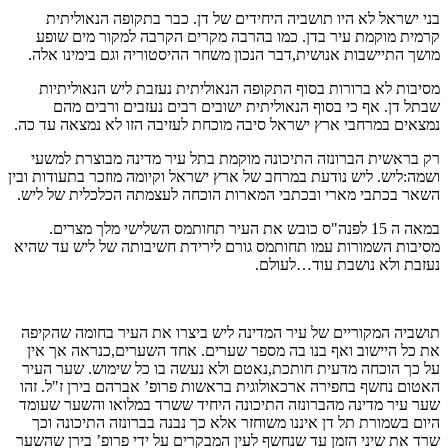
בני ישראל לא היו תושביה היחידים של דן. כבר בתקופה הנאוליתית
קרמית מוקמת עיר בדן. כמו בהרבה מקרים הקרבה למקור מים שופע
מושך התיישבות אנושית,דבר הנכון משחר ההיסטוריה וגם בימינו אלה.
מסיבות לא ברורות בסוף התקופה הנאוליתית נעזבת ליש הנאוליתיות
שבתל דן. אף כי בסוף הנאוליתית ישובים רבים נעזבים ורבים מהם
נמצאים במרחבי ארץ ישראל סיבה מוכחת לעזיבה הזו לא נמצאה עד כה.
רק בראשית הברונזה התיכונה מוקמת בתל עיר מדינה מבוצרת למשעי
ושמה:ליש. ליש נודעת במרחב של ארץ ישראל וקיומה מוזכר בתעודות ובין
השאר בכתבי מארי ובכתבי המארות הוכחה לעצמתה הכלכלית של ליש.
במאה ה 15 לפנה"ס כובש את העיר תחותמס השלישי מלך מצרים.
מסיבות השמורות עמו תחותמס גורם לירידת חשיבותה של ליש עד שהיא
נעזבת ולא נושבת עוד…לעולם.
תושביה המקוריים של עיר המדינה ליש ביצרו את העיר בחומה שהקיפה
את כל היישוב ואף בנו בה מספר שערים. אחד השערים,כנראה אך אין
על כך הוכחה מדעית חותכת,נאטם ולא נעשה בו כל שימוש. שער העיר
האטום נחשף בחפירה ארכאולוגית בראשות פרופ’ אברהם בירן ז"ל. זהו
שער עיר מדינה מהברונזה התיכונה היחיד ששרד במלואו והשער שעומד
היום בשמורת תל דן איננו משוחזר אלא כך נבנה בברונזה התיכונה וכך
שרד את שיני הזמן עד שנחשף לעין המבקרים על ידי פרופ’ בירן שהשער