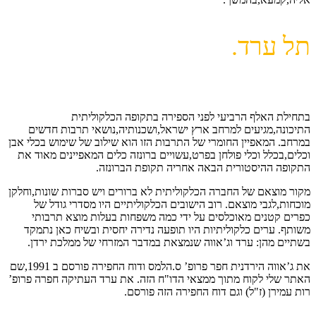
תל ערד.
בתחילת האלף הרביעי לפני הספירה בתקופה הכלקוליתית
התיכונה,מגיעים למרחב ארץ ישראל,ושכנותיה,נושאי תרבות חדשים
במרחב. המאפיין החומרי של התרבות הזו הוא שילוב של שימוש בכלי אבן
וכלים,בכלל וכלי פולחן בפרט,עשויים ברונזה כלים המאפיינים מאוד את
התקופה ההיסטורית הבאה אחריה תקופת הברונזה.
מקור מוצאם של החברה הכלקוליתית לא ברורים ויש סברות שונות,וחלקן
מוכחות,לגבי מוצאם. רוב הישובים הכלקוליתיים היו מסדרי גודל של
כפרים קטנים מאוכלסים על ידי כמה משפחות בעלות מוצא תרבותי
משותף. ערים כלקוליתיות היו תופעה נדירה יחסית ובשיח כאן נתמקד
בשתיים מהן: ערד וג’אווה שנמצאת במדבר המזרחי של ממלכת ירדן.
את ג’אווה הירדנית חפר פרופ’ ס.הלמס ודוח החפירה פורסם ב 1991,שם
האתר שלי לקוח מתוך ממצאי הדו"ח הזה. את ערד העתיקה חפרה פרופ’
רות עמירן (ז"ל) וגם דוח החפירה הזה פורסם.