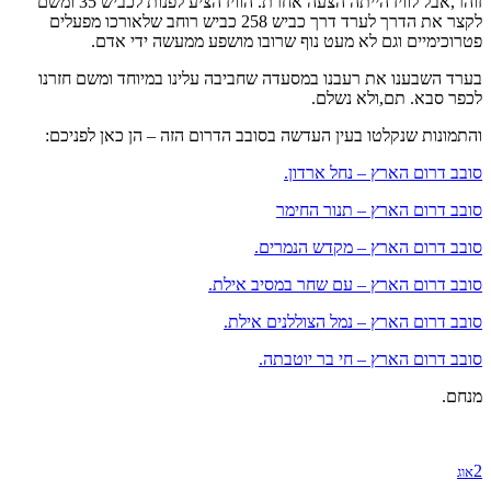
זוהר,אבל לוויז הייתה הצעה אחרת. הוויז הציע לפנות לכביש 35 ומשם
לקצר את הדרך לערד דרך כביש 258 כביש רוחב שלאורכו מפעלים
פטרוכימיים וגם לא מעט נוף שרובו מושפע ממעשה ידי אדם.
בערד השבענו את רעבנו במסעדה שחביבה עלינו במיוחד ומשם חזרנו
לכפר סבא. תם,ולא נשלם.
והתמונות שנקלטו בעין העדשה בסובב הדרום הזה – הן כאן לפניכם:
סובב דרום הארץ – נחל ארדון.
סובב דרום הארץ – תנור החימר
סובב דרום הארץ – מקדש הנמרים.
סובב דרום הארץ – עם שחר במסיב אילת.
סובב דרום הארץ – נמל הצוללנים אילת.
סובב דרום הארץ – חי בר יוטבתה.
מנחם.
2
אוג