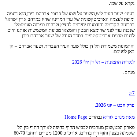
נקרא על שמו.
בעיני: שער העיר ליש,השער על שמו של פרופ’ אברהם בירן,הוא דוגמה
ומופת לעצמה הארכיטקטונית של ערי המדינה שהיו במרחב ארץ ישראל
בברונזה הקדומה והזדמנות יחידנית להציץ ולבהות במבנה מונומנטלי
שנבנה עוד לפני שהומצא הבטון והומצאו מכונות המשמשות אותנו היום
לבנות מבנים ארכיטקטוניים בסדר הגודל של שער אברהם בירן.
והתמונות משמורת תל דן,כולל שער העיר העברית ושער אברהם – הן
כאן לפניכם:
לגלרית התמונות – תל דן יולי 2026
מנחם.
7
יונ
פרק הכט – יוני 2026.
מאת
מנחם לוריא
נבחרים
Home Page
פארק הכט,שוכן מערבית לכביש החוף בחיפה לאורך החוף בין תל
שקמונה בצפון וחוף דדו בדרום. אורכו כ 1200 מטרים ורוחבו 60-70