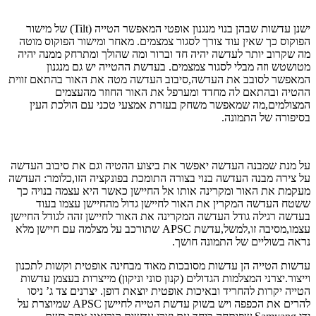
ישנן עדשות שבהן בנוי מנגנון אופטי המאפשר הטייה (Tilt) של מישור
הפוקוס כך שאין עוד צורך לסגור צמצמים. מאחר ומישור הפוקוס מוטה
מה שקרוב יותר לעדשה יהיה חד וברור ומה שהולך ומתרחק ממנה יהיה
מטושטש וזה מבלי לסגור צמצמים. בעדשת ההטייה יש גם מנגנון
המאפשר לסובב את העדשה,סיבוב העדשה מטה את האור בהתאם זווית
ההטיה ובהתאם לה מחדד ומערפל את האור החוזר מהעצמים
המצולמים,מה שמאפשר משחק בעזרת אמצעי טכני עם הולכת העין
בסיפורה של התמונה.
על מנת שמבנה העדשה יאפשר את ביצוע ההטיה וגם את סיבוב העדשה
על צירה מבנה העדשה בנוי בצורה התומכת בפונקציה הזו,כלומר: העדשה
מעקמת את האור ומקרינה אותו אל החיישן כאשר היא עצמה בנויה כך
ששטח העדשה המקרין את האור לחיישן גדול מהחיישן עצמו בעוד
בעדשה רגילה גודל העדשה המקרינה את האור לחיישן זהה לגודל החיישן
עצמו,מסיבה זו,למשל,עדשת APSC שתורכב על מצלמה עם חיישן מלא
נראה בשוליים של התמונה חושך.
עדשות הטייה הן עדשות מסובכות מאוד מבחינה אופטית וקשות לתכנון
וייצור.יצרני המצלמות הגדולים (קנון סוני וניקון) מייצרות בעצמן עדשות
הטייה יקרות להחריד ובאיכות אופטית יוצאת דופן. יצרנים צד ג’ ניסו
להרים את הכפפה ויש בשוק עדשת הטייה לחיישן APSC שמיוצרת על