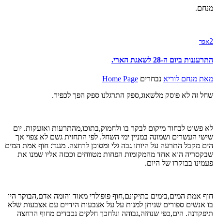
מנחם.
2
אפר
התרעננות ביום ה-28 לשאגת הארי.
מאת
מנחם לוריא
נבחרים
Home Page
שחל זה לא פוסק מלשאוג,ספק התרגלנו ספק הפך לכפיר.
לא פשוט לבחור מיקום לבקר בו ולחמוק,בתוכו,מהתרעות ואזעקות. יום
שישי העשרים ושמונה במניין ימי השחל. לפי התחזית גשם לא צפוי אך
הים מקבל התרעה על היותו גבה גלי ומסוכן לרחצה. מנגד: חוף אמת המים
שבקסריה הוא אחד מהמקומות הפחות מטווחים וככזה אליו שמנו את
פעמינו בבוקרו של היום.
חוף אמת המים,בימים כתיקונם,חוף פופולרי מאוד והומה אדם,הבוקר היו
בו אנשים ספורים שניתן למנות על על אצבעות הידיים עם אצבעות שלא
תיפקדנה. הים,כפי שנחזה,גבוהה ונלחכך חלקים נכבדים מחוף הרחצה