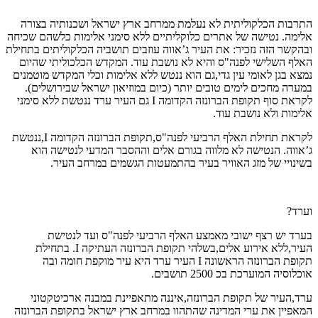
התרבות הכלקוליתית לא נעלמת ממרחב ארץ ישראל ושכנותיה בצורה
אלימה. נטישה של אתרים כלוקליתיים ללא סימני אלימות כלשהם שכיחה
ובהקשר הזה נזכיר: את העיר ג’אווה עוזבים תושביה הכלקוליתים בתחילת
האלף השלישי לפנה"ס והיא לא נושבת עוד. המקדש הכלכוליתי שהיום
נמצא בגן לאומי עין גדי,גם הוא ננטש ללא אלימות וכלי המקדש מוטמנים
במערה מחכים לימים טובים יותר (כיום במוזיאון ישראל שבירושלים).
לקראת סוף תקופת הברונזה הקדומה I גם העיר ערד ננטשת ללא סימני
אלימות ולא נושבת עוד.
לקראת תחילת האלף הרביעי לפנה"ס,תקופת הברונזה הקדומה I,ננטשת
ג’אווה. הנטישה לא מלווה בגורם אלים וההסבר המדעי לנטישה הוא
בשינויי של מזג האוויר בעיר בהתמעטות הגשמים במרחב העיר.
וערד?
בערד יש רצף ישובי מאמצע האלף הרביעי לפנה"ס ועד לנטישת
העיר,ללא אירוע אלים,בשלהי תקופת הברונזה העתיקה I. בתחילת
תקופת הברונזה הראשונה I העיר ערד היא עיר מוקפת חומה ובה
אוכלוסיה המוערכת בכ 2500 תושבים.
ערד,העיר של תקופת הברונזה,איננה מתאפיינת במבנה ארכיטקטוני
המאפיין את ערי המדינה שהתהוו במרחב ארץ ישראל בתקופת הברונזה