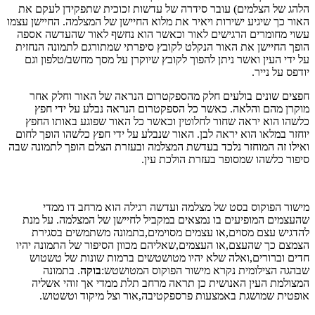
הלהג של הצלמים) עובר סידרה של עדשות זכוכית שתפקידן לעקם את
האור כך שיגיע ישירות ויאיר את מלוא החיישן של המצלמה. החיישן עצמו
עשוי מחומרים הרגישים לאור וכאשר הוא נחשף לאור שהעדשה אספה
הופך החיישן את האור הנקלט לקובץ סיפרתי שמתורגם לתמונה הנחזית
על ידי העין ואשר ניתן להפוך לקובץ שיוקרן על מסך מחשב/טלפון וגם
יודפס על נייר.
חפצים שונים בולעים חלק מהספקטרום הנראה של האור וחלק אחר
מוקרן מהם והלאה. כאשר כל הספקטרום הנראה נבלע על ידי חפץ
כלשהו הוא יראה שחור לחלוטין וכאשר כל האור שפוגע באותו החפץ
יוחזר במלאו הוא יראה לבן. האור שנבלע על ידי חפץ כלשהו הופך לחום
ואילו זה המוחזר נלכד בעדשת המצלמה ובעזרת הצלם הופך לתמונה שבה
סיפור כלשהו שמסופר בעזרת הולכת עין.
מישור הפוקוס בסט של מצלמה ועדשה רגילה הוא מרחב דו ממדי
שהעצמים המופיעים בו נמצאים במקביל לחיישן של המצלמה. על מנת
להדגיש עצם מסוים,או עצמים מסוימים,בתמונה משתמשים בסגירת
הצמצם כך שהעצם,או העצמים,שאליהם מכוון הסיפור של התמונה יהיו
חדים וברורים,ואלה שלא יהיו מטושטשים ברמות שונות של טשטוש
שבהגה הצילומית נקרא מישור הפוקוס המטושטש:
בוקה
. בתמונה
המצולמת העין האנושית כן תראה מרחב תלת ממדי אך זוהי אשליה
אופטית שמושגת באמצעות פרספקטיבה,אור וצל מיקוד וטשטוש.