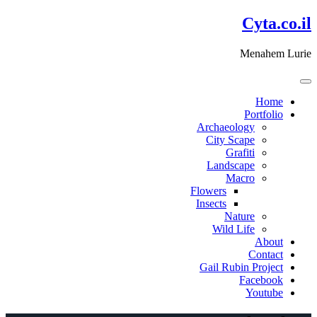
דלג
Cyta.co.il
לתוכן
Menahem Lurie
Home
Portfolio
Archaeology
City Scape
Grafiti
Landscape
Macro
Flowers
Insects
Nature
Wild Life
About
Contact
Gail Rubin Project
Facebook
Youtube