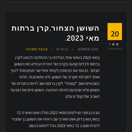
השושן הצחור,קרן ברתות
20
מאי 2023.
מאי
מאת
ADMIN
נבחרים
HOME PAGE
במאי 2022 בשישי אחד,הבליחה בי ההחלטה לנסוע לקרן
ברתות ולבלות קמעה בקרבו של הפרח הנפלא הזה:השושן
הצחור. הנעתי את הכסופה,לקחתי איתי שני סטים,אחד לנוף
ואחד לתצלומי תקריב של השושן. ולא התאכזבתי. חלפו
כשבועיים ושוב "קפצתי" לקרן ברתות שוב להיות בחברתו של
השושן אלא שהפעם חיכתה הפתעה: השושן סיים את הופעת
האביב שלו קמל ונעלם.
מבט בנתוני הצילומים ממאי 2022 מגלה שיום שישי ה 12
במאי,הוא בדיוק אותו תאריך שבו ראיתי את השושן,כך שסביר
להניח שגם ב 12 במאי 2023 נוכל לפגוש בו,שוב.