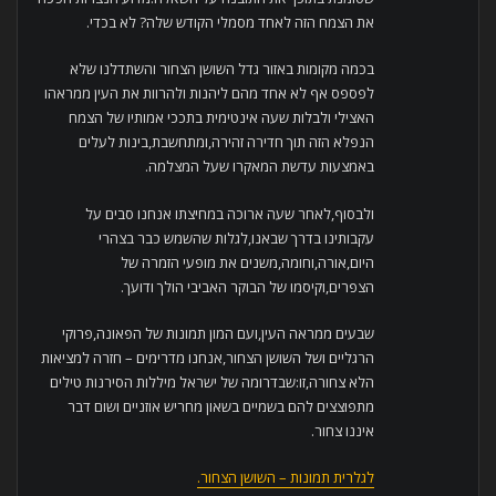
את הצמח הזה לאחד מסמלי הקודש שלה? לא בכדי.
בכמה מקומות באזור גדל השושן הצחור והשתדלנו שלא
לפספס אף לא אחד מהם ליהנות ולהרוות את העין ממראהו
האצילי ולבלות שעה אינטימית בתככי אמותיו של הצמח
הנפלא הזה תוך חדירה זהירה,ומתחשבת,בינות לעלים
באמצעות עדשת המאקרו שעל המצלמה.
ולבסוף,לאחר שעה ארוכה במחיצתו אנחנו סבים על
עקבותינו בדרך שבאנו,לגלות שהשמש כבר בצהרי
היום,אורה,וחומה,משנים את מופעי הזמרה של
הצפרים,וקיסמו של הבוקר האביבי הולך ודועך.
שבעים ממראה העין,ועם המון תמונות של הפאונה,פרוקי
הרגליים ושל השושן הצחור,אנחנו מדרימים – חזרה למציאות
הלא צחורה,זו:שבדרומה של ישראל מיללות הסירנות טילים
מתפוצצים להם בשמיים בשאון מחריש אוזניים ושום דבר
איננו צחור.
לגלרית תמונות – השושן הצחור.