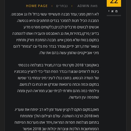
22
מאת
ADMIN
נבחרים
HOME PAGE
מאי
לא רחוק ממני,עמד מבנה תעשייתי עשוי ברזל ולו גג אסבסט.
המבנה הכיל חנות לממכר בגדים תחתונים והיא ננטשה.
אנשים לבושים סרבלים לבנים,כלקוחים מסרט מדע
בדיוני,פרקו,בזהירות,את גג האסבסט והעבירו אותו להטמנה
במקום בטוח שלא מסכן איש. מבנה המתכת פורק ותחתיו
נשאר שדה,רחב ידיים,שגודר בגדר פח גלי ובו "צמחו" להם
מיני אובייקטים שהזמן עשה בהם את שלו.
באוקטובר 2018 סקרנותי גברה,מצויד במצלמה נכנסתי
בינות לרווחים שנוצרו בגדר הפח הגלי כדי להציץ במכמניו
של השדה הנטוש. בתוכו נגלו לעיני מיני צמחי בר שפשו
במקום וכמה וכמה גרוטאות שנזרקו או הנחו בו לנפשם.
צילמתי כמה מהם וחזרתי לביתי שבע ממראה העין וממה
שתפסה עין העדשה.
מאז,במקום הוקם לו קניון שעוד זמן לא רב יפתח את שעריו.
מאז 2018 הרבה השתנה. עולם הצילום הולך ומתפתח
בתחום מצלמות חסרות המראה,ויחד אתו מערכות הפיתוח
הממוחשבות הולכות וצוברות יכולות שב 2018 אפשר