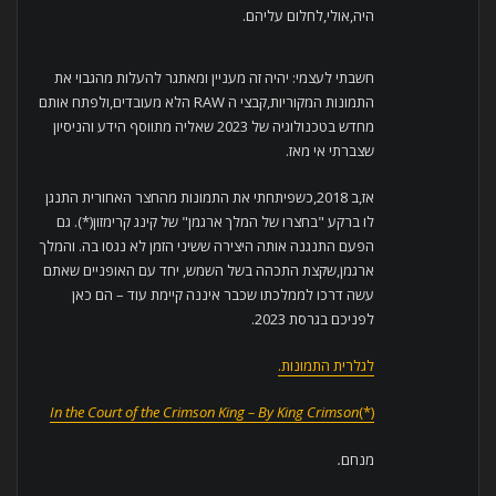
היה,אולי,לחלום עליהם.
חשבתי לעצמי: יהיה זה מעניין ומאתגר להעלות מהגבוי את
התמונות המקוריות,קבצי ה RAW הלא מעובדים,ולפתח אותם
מחדש בטכנולוגיה של 2023 שאליה מתווסף הידע והניסיון
שצברתי אי מאז.
אז,ב 2018,כשפיתחתי את התמונות מהחצר האחורית התנגן
לו ברקע "בחצרו של המלך ארגמן" של קינג קרימזון(*). גם
הפעם התנגנה אותה היצירה ששיני הזמן לא נגסו בה. והמלך
ארגמן,שקצת התכהה בשל השמש, יחד עם האופניים שאתם
עשה דרכו לממלכתו שכבר איננה קיימת עוד – הם כאן
לפניכם בגרסת 2023.
לגלרית התמונות.
In the Court of the Crimson King –
By King Cr
i
mson
(*)
מנחם
.