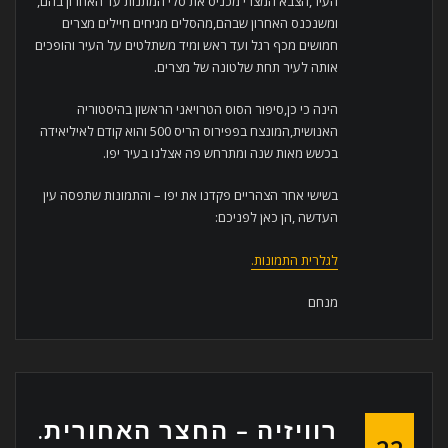
העיר,הצבא המצרי מכניס את סלי המתנות עד האחרון בהם,
ומשנכנס האחרון שבהם,מהסלים מגיחים חיילים מצרים
חמושים מכף רגל ועד ראש ומיד משתלטים על העיר והופכים
אותה לעיר תחת שלטונה של מצרים.
הינה כי כן,סיפור הסוס הטרויאני הראשון בהיסטוריה
האנושית,המונצח בפפירוס הריס 500 והוא קודם לאיליאידה
בכשש מאות שנה ומתרחש פה אצלנו בעיר יפו.
בשישי אחר הצהריים פקדנו את יפו – והתמונות שתפסה עין
העדשה ,הן כאן לפניכם:
לגלרית התמונות.
מנחם
רוויזיה – החצר האחורית.