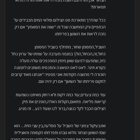
תפארתו?
ככל שהדרך מתארכת סט הצילום ומלאי המים מכבידים על
הכתפיים ורק המחשבה שכל זה "שווה את המאמץ" אם רק
נזכה לראות את השושן בפריחתו.
השביל,המסומן שחור, מתחלף בשביל המסומן
כחול,זה,הכחול,הולך במגמה מערבה על שפתו של ערוץ נחל
כזיב,שמפעם לפעם שאון מימין המפכפכים עולה מעלה
כקורא תיגר. לאט לאט הפאונה והתכסית משתנים לתמונה
הזכורה לי מהשנה הקודמת ואני מפטיר:"אנחנו מאוד קרובים
למקום פריחתו של השושן" אם רק יהיה שם.
עוד כמה צעדים,עוד כמה דקות ולא רחוק מאיתנו נשמעות
קריאות פליאה. פתאום,הקולות האלה,הופכים את תיק
הצילום הכבד לקל כנוצה,ברור לנו שעוד רגע… זה מגיע.
ואז:בעיקול צפוני של השביל על מסלעה,בין עצי הזית… הוא
שם! השושן הצחור.מלוא גובהו ותפרחתו הקסומה והאצילית
שטומנת בתוכך את התובנה על השאלה:מדוע הנצרות הפכה