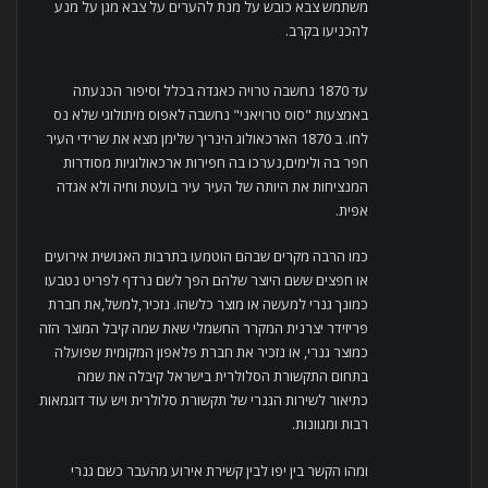
משתמש צבא כובש על מנת להערים על צבא מגן על מנע
להכניעו בקרב.
עד 1870 נחשבה טרויה כאגדה בכלל וסיפור הכנעתה
באמצעות "סוס טרויאני" נחשבה לאפוס מיתולוגי שלא נס
לחו. ב 1870 הארכאולוג הינריך שלימן מצא את שרידי העיר
חפר בה ולימים,נערכו בה חפירות ארכאולוגיות מסודרות
המנציחות את היותה של העיר עיר בועטת וחיה ולא אגדה
אפית.
כמו הרבה מקרים שבהם הוטמעו בתרבות האנושית אירועים
או חפצים ששם היוצר שלהם הפך לשם נרדף לפריט נטבעו
כמונך גנרי למעשה או מוצר כלשהו. נזכיר,למשל,את חברת
פריזידר יצרנית המקרר החשמלי שאת שמה קיבל המוצר הזה
כמוצר גנרי, או נזכיר את חברת פלאפון המקומית שפועלה
בתחום התקשורת הסלולרית בישראל קיבלה את שמה
כתיאור לשירות הגנרי של תקשורת סלולרית ויש עוד דוגמאות
רבות ומגוונות.
ומהו הקשר בין יפו לבין קשירת אירוע מהעבר כשם גנרי