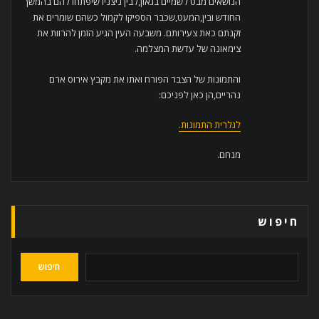
הנושאים מבט לשמיים בגאון,לבין ניצניו שיפתחו להם בהמשך
החודש ובין,המעט,שכבר הספיקו לקמול כשהם שומרים את
זקנתם כאת צעירותם. משבעה העין הגיע הזמן להרוות את
צימאונה של עדשת המצלמה.
והתמונות של הצבר הפורח ואתו את מקבץ אירוס ארם
נהריים,הן כאן לפניכם:
לגלרית התמונות.
מנחם.
חיפוש
חיפוש