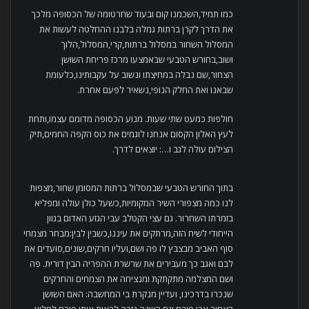
כמו תמיד,השכמנו קום ובעוד שחרטומה של הכסופה מלכך
את הדרך לקרן ברתות גמלה בלבנו ההחלטה לעשות את
המסלול השחור במסלול ברתות,קרי,המסלול,הלוך
ושוב,בחורש הטבעי שבאמצעו מרכז פריחת השושן
הצחור,שם נבלה במחיצתו ונשוב על עקבותינו,כלעומת
שבאנו ואת החלק הנופי,נשאיר לפעם אחרת.
חולפות כמעט שתי שעות. מנוע הכסופה מדומם עצמו,ותחת
לעץ האלון הקסום אנחנו לוגמים את כוס הקפה החמים,תיק
הצילום עולה לגב ו…: יוצאים לדרך.
בתוך החורש הטבעי שבמסלול ברתות המסומן שחור,מצפות
לנו כמה מצפורי השיר המקומיות,כשעל כולן עולה ומפליא
בזמרתו השחרור. גם עצי הקטלב עבי הגזע האדום בגוון
הייחודי לשיח הזה,מרתקים את עיננו,כשבין לבין:מבחר מצמחי
סוף האביב מבצבץ לו פה ושם,ועליו חרקים,שונים,סועדים את
לבם ואגב כך מעבירים את שרשרת ההפריה הבין דורית. פה
ושם המצלמה מתקתקת ומנציחה את הצמחים והחרקים
שנכרו בדרכינו, ועדיין מנקרת בי המחשבה: האם השושן
הצחור אכן פורח וגם השנה נזכה לראות אותו פורח למלוא