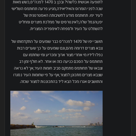
לתופעה אנושית כלשהי? ובכן: ב 1470 לפנה"ס,כשש מאות
שנה לפני הומרוס והאיליאידה,מגיע פרעה תחותמס השלישי
לעיר יפו. תחותמס מודע לחשיבותה האסטרטגית של
יפו,והנמל שלה,לאינטרסים של ממלכת מיצרים ומחליט
להשתלט על העיר ולספחה לאימפריה המצרית.
תושבי יפו של 1470 לפנה"ס כבר שומעים על התקדמותו של
צבא מצרים דרומה מהם,וגם שומעים על כך שערים רבות
נפלו לידיו מי אחרי מצור ארוך ומכריע ומי שחתמו עם
תחותמס על הסכם כניעה כזה או אחר. לא חולף זמן רב
וצבאו של תחותמס מתמקם סביב חומות העיר,אך לא נראה
שצבא מצרים מתכונן למצור,אף על פי שחומות העיר נסגרו
והתושבים אגרו מכל הבא ליד בהתכוננות למצור שכזה.