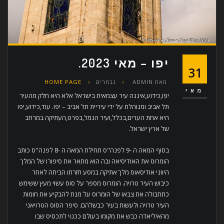
יפו – מאי 2023.
31
מאת
ADMIN
נבחרים
HOME PAGE
מאי
יפו,כידוע,איננה עיר עצמאית בישראל אלא היא חלק מהעיר
תל אביב ומנוהלת על ידי עיריית תל אביב – יפו. עוד,כידוע,יפו
היא אחת הערים,בכלל,ועיר הנמל,בפרט,העתיקה במרחב
של ארץ ישראל.
בסוף המאה ה -9 לפנה"ס תחילת המאה ה -8 לפנה"ס כותב
הומרוס את האודיסיאה ובה הוא מתאר את סיפורו של המלך
היווני אודיסאוס מלך אתיקה במסע חזרתו הביתה לאחר
כיבוש העיר טרויה. הומרוס מספר על סוס עשוי מעץ ששימש
כתחבולה את צבאו של הומרוס על מנת להבקיע את חומות
העיר טרויה ולעשות בעיר כבשלהם. סיפר הסוס הטרויאני
מהאיליאדה כבש את מקומו בעולם ככנוי לתכסיס שבו