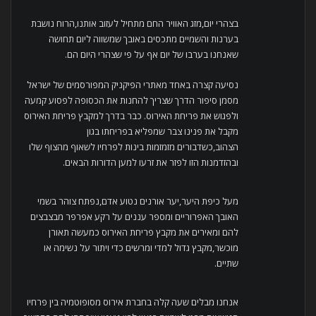
בצהרי יום,מזג האוויר החם מתחיל לעזוב אותנו,הרוח נושבת
בערנות והשמיים מתכסים באובך שמשווה ליום תחושה
שאנחנו בערבו של יום אף על פי שצהרי היום הם.
נסיעה קצרה באחד מאתרי הפיקניק המפורסמים של ישראל
מסמן סיפור הדרך שצריך להחנות את הכסופה לפסוע קמעה
ולפגוש את פריחת האירוס. כבר בדרך למקבץ פריחת האירוס
מקבל את פנינו צבר שמפליא בפריחתו בגון
הצהוב,כשדבורים מזמזמות בינות לפרחיו לשאוף מהצוף שלו
ובהזדמנות הזו לפזר את זרעו למען הדורות הבאים.
מעל כיפת היער,יער אורנים נטוע אדם,נפתח צוהר בשמי
האובך האפרוריים ומספר עננים על רקע אפרפר מבצבצים
להם ומאירים את מקבץ פריחת האירוס כמעשה תאורן
מוכשר,מקבץ גדול למדי ומרשים כדי ויתור על נשימה או
שתיים.
אנחנו מבלים שעה קלה בחברת אירוס מסופוטמיה בין פרחיו