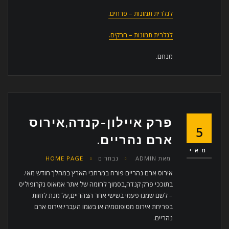
לגלרית תמונות – פרחים.
לגלרית תמונות – חרקים.
מנחם.
פרק איילון-קנדה,אירוס
5
ארם נהריים.
מאי
מאת
ADMIN
נבחרים
HOME PAGE
אירוס ארם נהריים פורח במרחבי הארץ במהלך חודש מאי.
בתוככי פרק קנדה,בסמוך לחומה של אתר אמאוס נקרופוליס
– לשם שמנו פעמי בשישי אחר הצהריים,על מנת לחזות
בפריחת אירוס מסופוטמיה או בשמו העברי:אירוס ארם
נהריים.