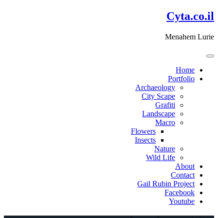
דלג
Cyta.co.il
לתוכן
Menahem Lurie
Home
Portfolio
Archaeology
City Scape
Grafiti
Landscape
Macro
Flowers
Insects
Nature
Wild Life
About
Contact
Gail Rubin Project
Facebook
Youtube