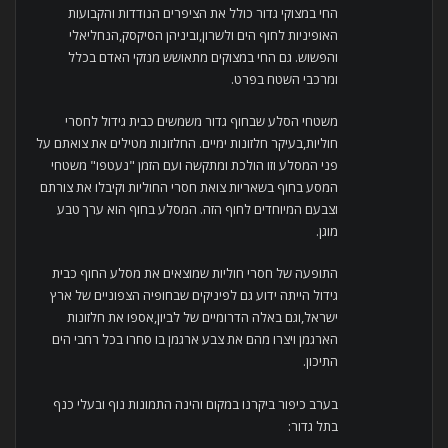
החי במצוקי גדור כולל את הציפרים הנודדות והקבועות
האופיניות לחוף הים ולשרון,וביניהן הסיקסק,הנחליאלי
והפשוש. גם החי במצוקים מתאושש מנזקי האדם בכלל
ומרכבי השטח בפרט.
משטחי הסלע שבחוף גדור משמשים כבית גידול לחסרי
חוליות,בעיקר חלזונות ימיים. החלזונות מטילים את צואתם על
פני המסלע וזו הולכת ומתקשה ועם הזמן "נעטפו" משטחי
המסע בחוף בשאריות צואת חסרי החוליות וקיבלו את צורתם
וצבעם המיוחדים לחוף הזה. המסלע בחוף הוא ערך טבע
מוגן.
התופעה של חסרי חוליות שמוצאים את מסלע החוף כבית
גידול הייתה ידוע גם לפיניקים שבחופיה הצפוניים של ארץ
ישראל,וגם באלה הדרומיים של לביון,אספו את חלזונות
הארגמן ויצרו מהם את צבע ארגמן בו סחרו בכל רחבי הים
התיכון.
בערב כיפור ביקרנו במקום והינה התמונות נוף ובעלי כנף
בתל גדור: