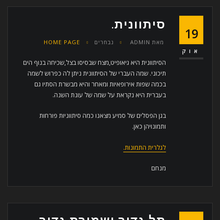
סיתוונית.
19
מאת
ADMIN
נבחרים
HOME PAGE
אוק
הסיתוונית היא גיאופיט,מצח שבסיסו בצל,שכיחה בנוף הים
תיכוני. שמה העברי של הסיתוונית ניתן לה כפרוש לשמה
בכמה שפות אירופאיות ומאחר והיא מבשרת הסתיו גם
בעברית היא נקראת על שמה של עונת השנה.
בגן הפסלים של סמיע מצאנו כמה סיתווניות פורחות
ותמונויהן כאן.
לגלרית התמונות.
מנחם
תל גדור ושמורת גדור.