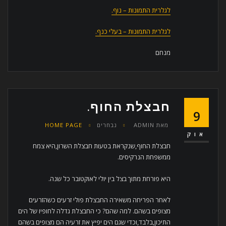
לגלרית התמונות – נוף.
לגלרית התמונות – בעלי כנף.
מנחם
חבצלת החוף.
9
מאת
ADMIN
נבחרים
HOME PAGE
אוק
חבצלת החוף,שנקראת בטעות חבצלת השרון,היא צמח
ממשפחת הנרקיסים.
היא פורחת מתוך בצל בין יולי לאוקטובר כל שנה.
לאחר הפריחה משאירה החבצלת פולי זרעים כשהזרעים
מצופים בשהם. למה שהם? כי החבצלת גדלה לחופיו של הים
התיכון,בלבד,וכדי שגם הים יפיץ את זרעיה הם מצופים בשהם