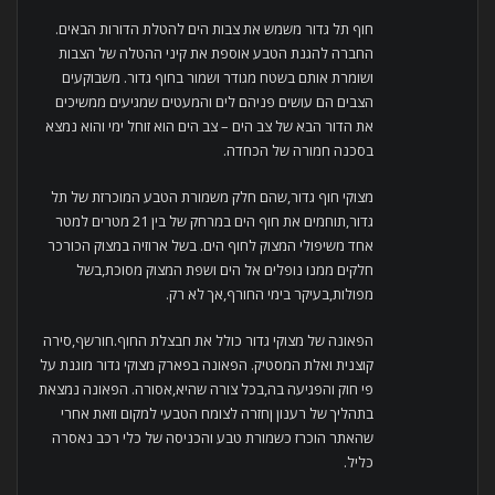
חוף תל גדור משמש את צבות הים להטלת הדורות הבאים.
החברה להגנת הטבע אוספת את קיני ההטלה של הצבות
ושומרת אותם בשטח מגודר ושמור בחוף גדור. משבוקעים
הצבים הם עושים פניהם לים והמעטים שמגיעים ממשיכים
את הדור הבא של צב הים – צב הים הוא זוחל ימי והוא נמצא
בסכנה חמורה של הכחדה.
מצוקי חוף גדור,שהם חלק משמורת הטבע המוכרזת של תל
גדור,תוחמים את חוף הים במרחק של בין 21 מטרים למטר
אחד משיפולי המצוק לחוף הים. בשל ארוזיה במצוק הכורכר
חלקים ממנו נופלים אל הים ושפת המצוק מסוכת,בשל
מפולות,בעיקר בימי החורף,אך לא רק.
הפאונה של מצוקי גדור כולל את חבצלת החוף.חורשף,סירה
קוצנית ואלת המסטיק. הפאונה בפארק מצוקי גדור מוגנת על
פי חוק והפגיעה בה,בכל צורה שהיא,אסורה. הפאונה נמצאת
בתהליך של רענון ןחזרה לצומח הטבעי למקום וזאת אחרי
שהאתר הוכרז כשמורת טבע והכניסה של כלי רכב נאסרה
כליל.