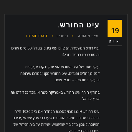
עיט החורש.
19
מאת
ADMIN
נבחרים
HOME PAGE
אוק
עוף דורס ממשפחת הניציים,עוף בינוני בגודלו 60 ס"מ אורכו
ומוטת כנפיו כמטר וחצי.4
עיקר מזונו של עיט החורש הוא יונקים קטנים,עופות
קטנים,זוחלים ופגרים. עיט החורש מקנן במרכז אירופה
ובעיקר בחורשות – ומכאן שמו.
בחורף חורף עיט החורש באפריקה כשהוא עובר בנדידתו את
ארץ ישראל.
עיט החורש איננו מצוי בסכנת הכחדה אם כי ב 1986 חלה
ירידה דרסטית במספר הפרטים שעברו בארץ ישראל,ירידה
המיוסת לאסון צ’רנוביל שהשפיע ישירות על בית הגידול של
עיט החורש באירופה.