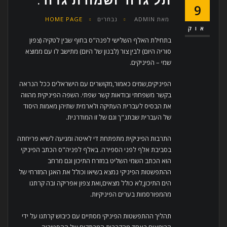
9
מאת
ADMIN
נבחרים
HOME PAGE
אוק
בתחילת האלף השלישי לפנה"ס בחוף שבין לטקיה (צפון
סוריה היום) לבין צור (לבנון של היום) מתישב לו עם ממוצא
שמי – הפיניקים.
הפיניקים,שמים כאמור,מקושרים עם הישראלים ככל הנראה
בקשר משפחתי ובודאות קשר שפתי. השפה הפיניקית מהווה
את הבסיס לעברית העתיקה ולארמית שתיהן מאמות היסוד
של העברית שבתנ"ך וגם של זו המודרנית.
התרבות הפיניקית מתפתחת די לאיטה ומגיעה לשיא פריחתה
בסביבת אלף לפני הספירה. באלף לפניה"ס הכתב הפיניקי
הוא הכתב השמי השליט במזרח התיכון וגם מרחב
ההתפשטות הפיניקי נמצא בשיאו וכולל את האגן המזרחי של
הים התיכון,לא כולל מצאים,ואת צפון אפריקה ובה קרתגו
מהמפורסמות בערים הפיניקיות.
תהליך ההתפשטות הפיניקי מסתיים עם כיבוש קרתגו על ידי
הרומאים באחד מהקרבות המרתקים של ההסטוריה.