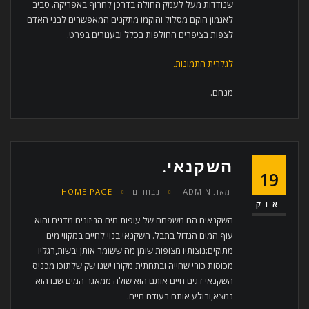
שנודדות מעל לעמק החולה בדרכן לחרוף באפריקה. סביב
לאגמון הוקם מסלול והוקמו מתקנים המאפשרים לבני האדם
לצפות בציפרים החולפות בכלל ובעגורים בפרט.
לגלרית התמונות.
מנחם.
השקנאי.
19
מאת
ADMIN
נבחרים
HOME PAGE
אוק
השקנאים הם משפחה של עופות מים הניזונים מדגים והוא
עוף המים הגדול בתבל. השקנאי בנוי לחיים במקווי מים
מתוקים:נוצותיו מצופות שומן מה ששומר אותן יבשות,רגליו
מכוסות כורי שחייה ובתחתית מקורו ישנו שק שלתוכו מכניס
השקנאי דגים חיים אותם הוא שולה ממאגר המים שבו הוא
נמצא,ובולע אותם בעודם חיים.