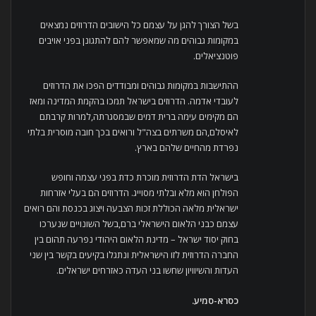
בשל הצורך להגן על עצמם כל הישובים הדרוזים נמצאים
במקומות גבוהים מה שמאפשר להם להתגונן בפני אויבים
פוטנציאלים.
ההתישבות במקומות גבוהים ומבודדים הפכו את הדרוזים
לעובדי אדמה. הדרוזים בישראל תמכו בהקמת המדינה ומאז
הם מקימים עימה ברית דמים שבמסגרתה,למרות קרבתם
לאיסלם,הם משרתים בצה"ל ורואים בכך חובה מוסרית בלתי
נפרדת מהחיים שלהם בארץ.
בישראל הדת הדרוזית מוכרת כדת בפני עצמה וחופש
הפולחן הוא מלא ובלתי מסוייג. הדרוזים הם בעלי אזרחות
ישראלית מלאה הכוללת זכות הצבעה ויצוג בכנסת והם רואים
עצמם כבני הלאום הישראלי ברם,בשל השונויים שנערכו
בחוק יסוד ישראל – מדינת הלאום היהודי נפרעה תהום בין
החברה הדרוזית לזו הישראלית ונתגלו בקיעים בקשר בין שני
העדות והשיוויון שחשו בני העדה כאזרחים ישראלים.
כסרא-סמיע.