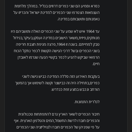
כסרא וסמיע הם שני כפרים דרוזים בגליל. במהלך מלחמת
העצמאות הצטרפו שני הכפרים למדינת ישראל והכריזו על
נאמנותם ותושבותם במדינה.
עד 1964 איש לא שמע על שני הכפרים האלה ותושביהם היו
מנותקים,פיזית,משאר הישובים במדינה ועסקו,בעיקר,בגידול
טבק למחייתם. בשנה זו 1964,פרצה מגיפת חצבת חריפה
בשני הכפרים ובשל דרכי הגישה הקשות לכפר נתקל הכוח
הרפואי שביקש להגיע לכפר בקשיי הגעה שגרמו לאובדן
חיים.
בעקבות האירוע הזה סללה המדינה כביש גישה לשני
כפרים,בתחילה היה זה כבישצר וקשה לשימוש אך בהמשך
הורחב ונכבש במצע זפת כנדרש.
לגלרית התמונות.
חיבור הכפרים לשאר הארץ גרם להתפתחות טכנולוגית
והכפרים חוברו לרשת החשמל,המים והטלפון הארצית. אף
על פי שפניהן של הכפרים חוברו לצויליזציה שני הכפרים