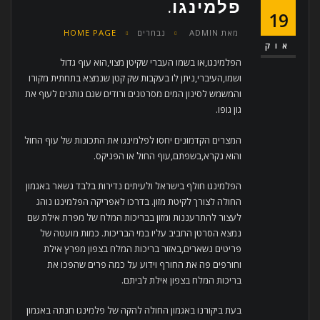
פלמינגו.
19
מאת
ADMIN
נבחרים
HOME PAGE
אוק
הפלמינגו,או בשמו העברי שקיטן מצוי,הוא עוף גדול
ושמו,העיברי,ניתן לו בעקבות שק קטן שנמצא בתחתית מקורו
והמשמש לסינון המים מסרטנים ורודים שגם נותנים לעוף את
גון גופו.
המצרים הקדמונים יחסו לפלמינגו את התכונות של עוף החול
והוא נקרא,בשפתם,עוף החול או הפניקס.
הפלמינגו חולף בישראל ולעיתים נדירות בלבד נשאר באגמון
החולה לצורך לקיטת מזון. בדרכו לאפריקה הפלמינגו נוהג
לעצור להתרעננות ומזון בבריכות המלח של מפרת אילת שם
נמצא הסרטן החביב עליו במי הבריכות. כמות מועטה של
פריטים נשארים,באזור בריכות המלח בצפון מפרץ אילת
וחורפים פה את החורף וידוע על כמה פרים שהפכו את
בריכות המלח בצפון אילת לביתם.
בעת ביקורנו באגמון החולה להקה של פלמינגו חנתה באגמון