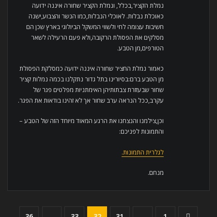
נמלת הקציר,בכלל, ונמלת הקציר שחורה איננה ידועה
כאוכלת נבלות. לאוכלי הנבלות,כמו הנשר והצבוע,ישנה
חשיבות עצומה לחי ולשווי המשקל הביולוגי בארץ שכן הם
מסלקים את הפסולת הרקובה,ולא פעם הרעילה לשאר
הטורפים,מן הטבע.
כאמור נמלת החציר שחורה איננה ידועה כמסלקת הפסולת
מן הטבע ברם:בסיורינו בתל גדור נתקלנו בכמה נמלות קציר
שחור שבעזזרת צבתותיהן האימתניות מפלטים פגר של
עקרב,ככל הנראה ערב שחור אך לא זהינו בודאות את הפגר.
וכן,צילמנו והנצחנו את הרגע המאוד מיוחד הזה של הטבע –
והתמונות לפניכם:
לגלרית התמונות.
מנחם.
Posts
36
…
33
32
31
…
1