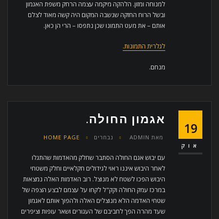
למנוחה ומזון. הלהקה מיקמה עצמה הרחק משפת האגמון
ובשל הרוח החזקה שנשבה המקום היה קשה מאוד לצלם
אותם – את מעט התמונו שכן נתפסו – הרי הן כאן.
לגלרית התמונות.
מנחם.
אגמון החולה.
19
מאת
ADMIN
נבחרים
HOME PAGE
אוק
עם יבוש אגם החולה הסתבר שחלק מהאדמות שהתגלו
לאחר היבוש איננו ראוי לגידולים חקלאיים וחלק משטחי
היבוש הפכו לשטח לא מנוצל. רוב האדמות האלה נמצאות
במרכז עמק החולה וקק"ל לקחו על עצמם לבצע הצפה של
שטחי האדמה הלא מנוצלים האלה ולהפוך אותם לאגמון
שעד מהרה הפך לחביבם של העגורים ושאר עופות וציפרים