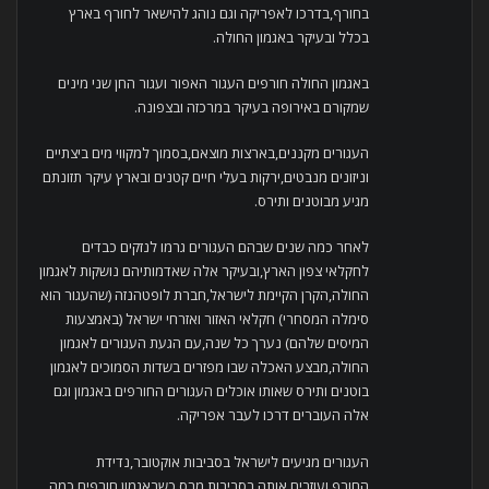
בחורף,בדרכו לאפריקה וגם נוהג להישאר לחורף בארץ
בכלל ובעיקר באגמון החולה.
באגמון החולה חורפים העגור האפור ועגור החן שני מינים
שמקורם באירופה בעיקר במרכזה ובצפונה.
העגורים מקננים,בארצות מוצאם,בסמוך למקווי מים ביצתיים
וניזונים מנבטים,ירקות בעלי חיים קטנים ובארץ עיקר תזונתם
מגיע מבוטנים ותירס.
לאחר כמה שנים שבהם העגורים גרמו לנזקים כבדים
לחקלאי צפון הארץ,ובעיקר אלה שאדמותיהם נושקות לאגמון
החולה,הקרן הקיימת לישראל,חברת לופטהנזה (שהעגור הוא
סימלה המסחרי) חקלאי האזור ואזרחי ישראל (באמצעות
המיסים שלהם) נערך כל שנה,עם הגעת העגורים לאגמון
החולה,מבצע האכלה שבו מפזרים בשדות הסמוכים לאגמון
בוטנים ותירס שאותו אוכלים העגורים החורפים באגמון וגם
אלה העוברים דרכו לעבר אפריקה.
העגורים מגיעים לישראל בסביבות אוקטובר,נדידת
החורף,ועוזבים אותה בסביבות מרס כשבאגמון חורפים כמה