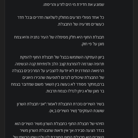
שמונע את חדירת מי הים לזרע והריסתו.
כל אחד מפולי הזרעים מחולק לשלושה חדרים ובכל חדר
כעשרים מזרעיה של החבצלת.
חבצלת החוף היא חלק מסימלה של העיר נתניה והיא צמח
מוגן על פי חוק.
ביוון העתיקה השתמשו בבצל של חבצלת החוף להפקת
תרופה שגרמה להמרצת קצב הלב ולפתיחת קנה הנשימה.
הרפואה המודרנית לא יודעת להצביע על המרכיבים בבצלה
של החבצלת שיכולים לגרום לתופעות שהכירו היוונים
ברם,מחקר מסודר לא נעשה בין השאר משום שמדובר בצמח
בר מוגן שלא ניתן לגדלו כצמח תרבות.
בשיר השירים נזכרת החבצלת לאמור:”אני חבצלת השרון
שושנת העמקים" (שיר השירים ב,א).
הזיהוי של חבצלת החוף כחבצלת השרון משיר השירים הוא
בגדר הצעה סבירה אך אין ודאות שחבצלת השרון משיר
השירים היא חבצלת החוף המוכרת לנו ולכן שמו הרשמי של