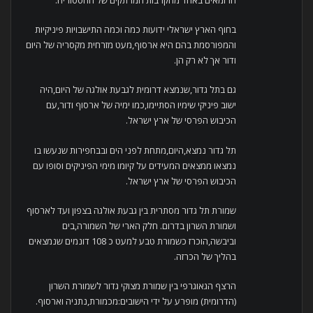
בחוף הארץ ישראלי ידועות כמה וכמה התישבויות פיניקיות
והמפורסמת בהם היא ארסוף,מעט מזרחית מקסריה של היום
ודור אך לא רק הן.
גם בתל גדור,שנמצא דרומית לגבעת אולגה של היום,היה
ישוב פיניקי שימיו הסתיימו,כמו ימיה של ארסוף ודור,עם
הכיבוש הפרסי של ארץ ישראל.
תל גדור נמצא,היום,מתחת לפני הים ובבחפירות שנעשו בו
נמצאו ממצאים המעידים על קיומו מימי הפיניקים וסופו עם
הכיבוש הפרסי של ארץ ישראל.
שמורת תל גדור מסתרית בין גבעת אולגה בצפון ועד לארסוף
ושמורת השרון בדרום. חלק הארי של השמורה,בים
וביבשה,הוכרז כשמורת טבע למעט כ 108 דונמים שנמצאים
בהליך של הכרזה.
הרצף הגאוגרפי בין שמורת מצוקי גדור לשמורת השרון
(הדרומית) מופרע על ידי הישובים:מכמורת,נתניה וארסוף.