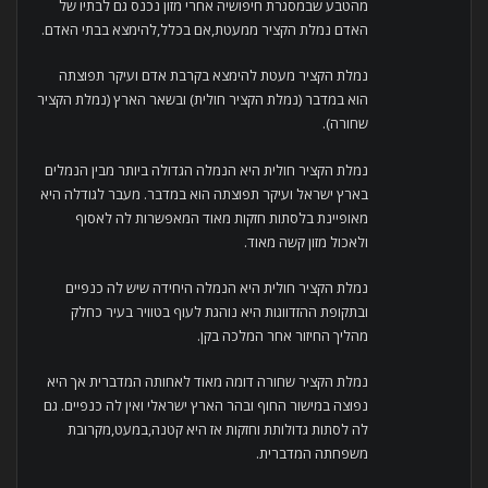
מהטבע שבמסגרת חיפושיה אחרי מזון נכנס גם לבתיו של
האדם נמלת הקציר ממעטת,אם בכלל,להימצא בבתי האדם.
נמלת הקציר מעטת להימצא בקרבת אדם ועיקר תפוצתה
הוא במדבר (נמלת הקציר חולית) ובשאר הארץ (נמלת הקציר
שחורה).
נמלת הקציר חולית היא הנמלה הגדולה ביותר מבין הנמלים
בארץ ישראל ועיקר תפוצתה הוא במדבר. מעבר לגודלה היא
מאופיינת בלסתות חזקות מאוד המאפשרות לה לאסוף
ולאכול מזון קשה מאוד.
נמלת הקציר חולית היא הנמלה היחידה שיש לה כנפיים
ובתקופת ההזדווגות היא נוהגת לעוף בטוויר בעיר כחלק
מהליך החיזור אחר המלכה בקן.
נמלת הקציר שחורה דומה מאוד לאחותה המדברית אך היא
נפוצה במישור החוף ובהר הארץ ישראלי ואין לה כנפיים. גם
לה לסתות גדולותת וחזקות אז היא קטנה,במעט,מקרובת
משפחתה המדברית.