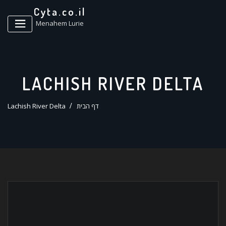
ד
Cyta.co.il
ל
Menahem Lurie
LACHISH RIVER DELTA
דף הבית
Lachish River Delta