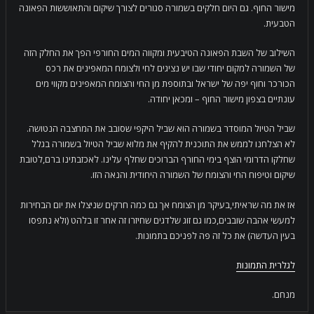
מישור החוף. גם היום חלקים בשמורה סגורים לצורך שיקום והתאוששות הפאונה
הטבעית.
השילוב של השבת הפאונה הטיבעית ומקווה המים החורפי הפך את החלק הזה
של השמורה למקום יחודי שבו יש נציגים לחי ולצומח המאפינים את רכס
הכורכר וחוף יפה של ישראל ובתוספת מן החי והצומח המאפינים מקווי מים
עונתיים בצפון מישור החוף – ומכאן יחודה.
שביל הטיול המוסדר בשמורה הוא שביל היקפי שסובב את המחצבה הנטושה.
לא הצלחנו לממש את התוכנית להקיף את מלוא שביל הטיול בשמורה בגלל
שחלקו הדרומי הוצף בימי החורף הברוכים שחלף עלינו. לאכזבתינו ברם,לטובת
שיקום וטיפוח החי והצומח של השמורה היחודית והנאה הזו.
אז את מה שראיתי,בעיקר מן הצומח אך גם כמה חרקים שניצלו את יום הבחירות
למעשי אהבה שובבים,כמו גם זוג שלדגים שחיזרו זה אחר זו בלהט (ולא נתפסו
בעין העדשה) את כל זה פה לפניכם בתמונות.
לגלרית התמונות
מנחם.