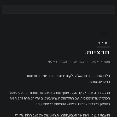
27
מרץ
חרציות.
מאת
ADMIN
נבחרים
HOME PAGE
גילוי נאות: התמונות האלה נלקחו "בחצר האחורית" בטווח מאת
המטרים,המותר.
זה כמה ימים שמידי בוקר מקבל אוסף החרציות,שבחצר האחורית,ת פני כשעלי
הכותרת שלהן שמוטות. עם התקדמות השמש בשמיים עלי הכותרת זוקפות את
כתפיהן ומקבלות את קרני השמש החמימות בזקיפות קומה.
וחשבתי לעצמי: ראה איך הטבע,החרציות,מאנישות את מצב הרוח שלי,ודי