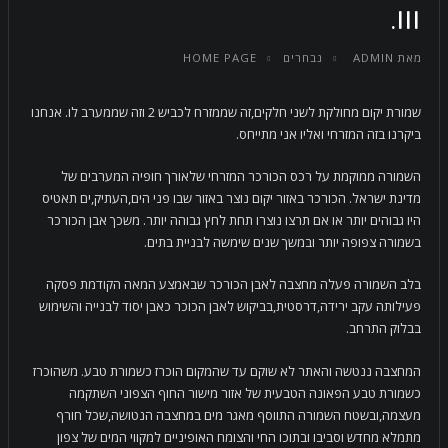
III.
מאת
ADMIN
נבחרים
HOME PAGE
שמורת יקום מחולקת לשני חלקים,זה שממזרח לכביש 2 וזה שממערב לו. אנחנו
ביקרנו בזה המזרחי ואליו אני מתייחס.
השמורה ממוקמת על רכס הכורכר המזרחי שלאורך חופיה המערבים של
מדינת ישראל. הכורכר באזור יקום נוצר באזור שבו פני הים,העתיק,ים תאטיס
היו גבוהים יותר או אם תרצו נוצרו תחת לחץ גבוהה יותר. משכך אבן הכורכר
בשמורה צפופה יותר ובמשך שנים שימשה לבניית בתים.
בלב השמורה פעלה מחצבה לאבן הכורכר שבאמצע המאה הקודמת פסקה
פעילותה עקב ירידה,דרסטית,בביקוש לאבן הכוכר כאבן יסוד לבנייה והשימוש
בבלוק התרחב.
המחצבה ננטשה והאתר לא שוקם עד שהמקום הוכרז כשמורת טבע. משהוכרז
כשמורת טבע הפאונה הטבעית של אזור מישור החוף הצפוני השתקמה
מעצמה,ובשטח השמורה התווסף מאגר מים במחצבה הנטושה,שכל חורף
מתמלא מחדש וסביבו ובתוכו החי והצומח האופיניים למקווי המים של צפון