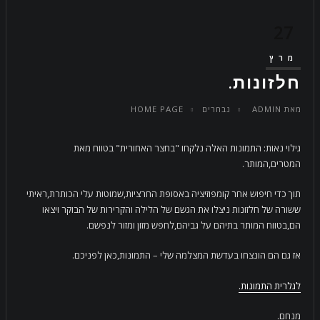
27
מרץ
חלזונות.
מאת
ADMIN
נבחרים
HOME PAGE
גילוי נאות: התמונות האלה נלקחו "בחצר האחורית" בטווח מאת
המטרים,המותר.
תוך כדי חיפוש אחר קומפוזיציה באסופת החרציות,שמוטות עלי הכותרת,ראיתי
ששורה של חלזונות ניצלו את הגשם של הלילה והקרירות של הבוקר ויצאו
הם,בטווח המותר בתיהם על גביהם,לחפש מזון ומזור לנפשם.
אז גם הם הונצחו בעדשת המצלמה שלי – התמונות,כאן לפניכם.
לגלרית התמונות.
מנחם.