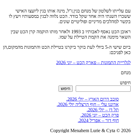
עם עלייתו לשלטון של מנחם בגין,ז"ל, מינה אותו בגין ליועצו האישי
ששכרו השנתי היה אחד שקל בודד. הכט נלווה לבגין במסעותיו ויעץ לו
בקשר למהלכים מדיניים ופוליטיים שונים.
ראובן הכט נאסף לאבותיו ב 1993 ולאחר מותו הוקמה קרן הכט שבין
השאר מימנה את הקמת הטיילת על שמו.
ביום שישי ה-5 ביולי לעת בוקר ביקרנו בטיילת הכט והתמונות מהמקום,הן
כאן לפניכם:
לגלריית התמונות – פארק הכט – יוני 2026
מנחם
חיפוש
חיפוש
סובב דרום הארץ – יולי 2026.
אדוננו עלי – חוף הרצליה יולי 2026.
תל דן – יולי 2026.
פרק הכט – יוני 2026.
חוף דור – אפריל 2024.
Copyright Menahem Lurie & Cyta © 2026