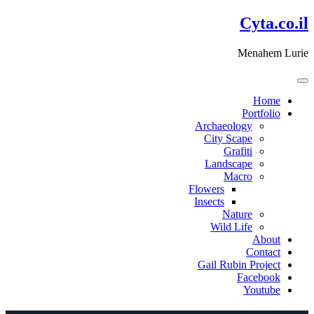
דלג
Cyta.co.il
לתוכן
Menahem Lurie
Home
Portfolio
Archaeology
City Scape
Grafiti
Landscape
Macro
Flowers
Insects
Nature
Wild Life
About
Contact
Gail Rubin Project
Facebook
Youtube