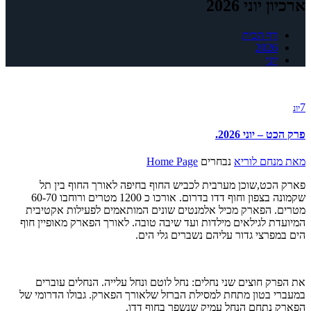
ארכיון יוני 2026
דף הבית
2026
יוני
7
יונ
פרק הכט – יוני 2026.
מאת
מנחם לוריא
נבחרים
Home Page
פארק הכט,שוכן מערבית לכביש החוף בחיפה לאורך החוף בין תל
שקמונה בצפון וחוף דדו בדרום. אורכו כ 1200 מטרים ורוחבו 60-70
מטרים. הפארק מכיל אלמנטים שונים המותאמים לפעילות אקטיבית
המיועדת לגילאים מילדות ועד שיבה טובה. לאורך הפארק מאופיין חוף
הים במפרצי גדור עליהם נשברים גלי הים.
את הפרק חוצים שני נחלים: נחל לוטם ונחל עלייה. הנחלים עוברים
במעברי בטון מתחת למסילת הברזל שלאורך הפארק. גבולו הדרומי של
הפארק נתחם הנחל עמיק שנשפך בחוף דדו.