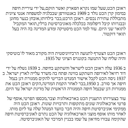
ראובן הכט,שעל שמו נקרא הפארק ואשר הוקם,על ידי עיריית חיפה
במימון קרן הכט נולד ב 1909 באנטוורפן שבבלגיה למשפחה אנטי ציונית
מתבוללת עתירת נכסים. ראובן הרכט,כבר בילדותו,אובחן כנער מחונן
ובבגרותו קיבל דיפלומה בכלכלה מאוניברסיטת ברלין,תואר המקביל
לתואר שני היום. עוד למד הכט מיסטיקה ומדע המדינה בה היה בעל
תואר דוקטור.
ראובן הכט הצטרף לתנועה הרביזיוניסטית היה מקורב מאוד לז’בוטיסקי
והיה שליח של התנועה בקונגרס הציוני של 1935.
ב 1936 עלה ראובן הכט לישראל והשתקע בחיפה. ב 1939 נשלח על ידי
דוד רזיאל לאירופה השתקע בווינה ופתח בה משרד עלייה לארץ ישראל. ב
1937 ניסה הכט לקבל אישור המנדט הבריטי להקים ממגורת דגן בנמל
חיפה אך סורב. ב 1950,כבר לאחר הקמת המדינה,הקים ראובן הכט את
ממגורות דגן שבנמל חיפה הממגורה הראשית של מדינת ישראל עד היום.
עוד בצעירותו התעניין הכט בארכאולוגיה וצבר,מכספו הפרטי,אוסף של
פרטי ארכאולוגיה שונים מתקופות ותרבויות שונות. ראובן הכט היה
ממקימי אוניברסיטת חיפה והיה חבר בוועד המנהל שלה עד ליום מותו.
לאחר מותו אוסף מוצגי הארכאולוגיה של הכט נתרם לאוניברסיטת חיפה
שהקימה עבורו מוזיאון על שמו בבניין המרכזי של האוניברסיטה.