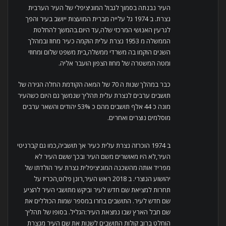
העיר נבנתה בסמוך לגבול המוניציפלי של העיר הערבית
נצרת. ב 1974 גל עלייה מברית המועצות ייושב בעיר והפך
לגרעין האנושי המרכזי שלה,עד היום.בהמשך להחלטת
הממשלה מ 1953 נצרת עלית הוקמה כעיר מחוז ובמהלך
השנים הוקמו בה משרדי ממשלה,בית משפט שלום ומחוזי
ומטה המשטרה של מחוז הצפון הועבר אליה.
כבר במהלך שנות ה 70 של המאה הקודמת החלה הגירה של
תושבים ערבים לנצרת עלית תהליך שנמשך גם היום כשהעיר
מונה כ 44 אלף תושבים מהם כ 53% יהודים והשאר ערבים
מוסלמים נוצרים ואחרים.
ב 1974 הוכרזה נצרת עלית כעיר אך תושביה,כמו גם קברניטי
העיר,לא היו מאושרים משם העיר ובכך ששם העיר לא
מפריד אותה מהשכנה המוניציפלית נצרת עיר הולדתו של
יהושוע הנוצרי. ב 2018 ראש העיר,רונן פלוט,הכריז על
תחרות למציאת שם חדש לעיר וביקש מתושבי העיר להציע
שם חדש לעיר. התושבים בחרו במספר שמות הכוללים את
שם חבל הארץ שבו נמצאת העיר:הגליל. בסופו של תהליך
הוחלט ברוב קולות התושבים לשנות את שם העיר מנצרת