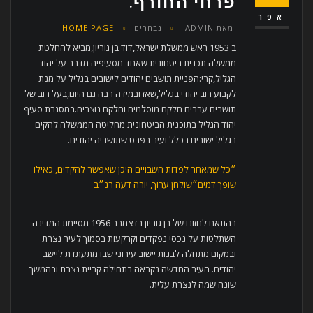
פרחי החורף.
אפר
מאת
ADMIN
נבחרים
HOME PAGE
ב 1953 ראש ממשלת ישראל,דוד בן גוריון,מביא להחלטת
ממשלה תכנית ביטחונית שאחד מסעיפיה מדבר על יהוד
הגליל,קרי:הפניית תושבים יהודים לישובים בגליל על מנת
לקבוע רוב יהודי בגליל,שאז ובמידה רבה גם היום,בעל רוב של
תושבים ערבים חלקם מוסלמים וחלקם נוצרים.במסגרת סעיף
יהוד הגליל בתוכנית הביטחונית מחליטה הממשלה להקים
בגליל ישובים בכלל ועיר בפרט שתושביה יהודים.
״כל שמאחר לפדות השבויים היכן שאפשר להקדים, כאילו
שופך דמים״שולחן ערוך, יורה דעה רנ״ב
בהתאם לחזונו של בן גוריון בדצמבר 1956 מסיימת המדינה
השתלטות על נכסי נפקדים וקרקעות בסמוך לעיר נצרת
ובמקום מתחלה לבנות יישוב עירוני שבו מתעתדת ליישב
יהודים. העיר החדשה נקראה בתחילה קריית נצרת ובהמשך
שונה שמה לנצרת עלית.