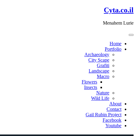
דלג
Cyta.co.il
לתוכן
Menahem Lurie
Home
Portfolio
Archaeology
City Scape
Grafiti
Landscape
Macro
Flowers
Insects
Nature
Wild Life
About
Contact
Gail Rubin Project
Facebook
Youtube