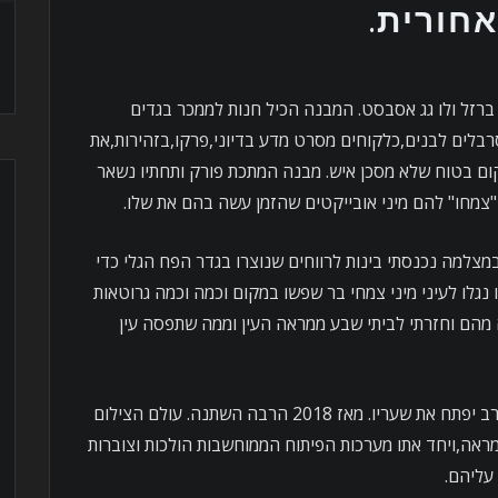
אחורית.
ברזל ולו גג אסבסט. המבנה הכיל חנות לממכר בגדים
רבלים לבנים,כלקוחים מסרט מדע בדיוני,פרקו,בזהירות,את
ום בטוח שלא מסכן איש. מבנה המתכת פורק ותחתיו נשאר
 "צמחו" להם מיני אובייקטים שהזמן עשה בהם את שלו.
רה,מצויד במצלמה נכנסתי בינות לרווחים שנוצרו בגדר הפח הגלי כדי
נגלו לעיני מיני צמחי בר שפשו במקום וכמה וכמה גרוטאות
 מהם וחזרתי לביתי שבע ממראה העין וממה שתפסה עין
מאז,במקום הוקם לו קניון שעוד זמן לא רב יפתח את שעריו. מאז 2018 הרבה השתנה. עולם הצילום
אה,ויחד אתו מערכות הפיתוח הממוחשבות הולכות וצוברות