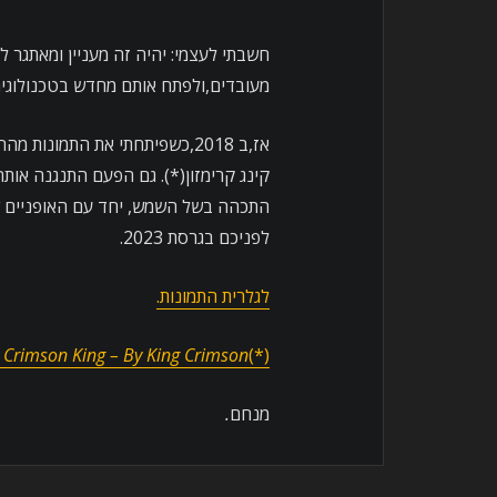
מעובדים,ולפתח אותם מחדש בטכנולוגיה של 2023 שאליה מתווסף הידע והניסיון שצבר
אז,ב 2018,כשפיתחתי את התמונו
קינג קרימזון(*). גם הפעם התנגנה אותה
התכהה בשל השמש, יחד עם האופניים ש
לפניכם בגרסת 2023.
לגלרית התמונות.
e Crimson King –
By King Cr
i
mson
(*)
מנחם
.