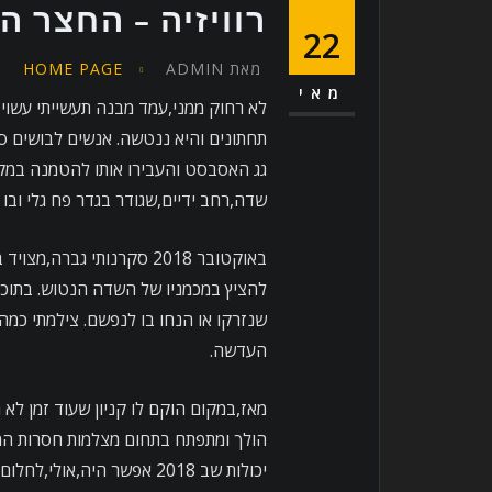
רוויזיה – החצר ה
22
מאת
ADMIN
HOME PAGE
מאי
לא רחוק ממני,עמד מבנה תעשייתי עשוי 
תחתונים והיא ננטשה. אנשים לבושים ס
גג האסבסט והעבירו אותו להטמנה במק
שדה,רחב ידיים,שגודר בגדר פח גלי ובו
באוקטובר 2018 סקרנותי גב
להציץ במכמניו של השדה הנטוש. בתוכו 
שנזרקו או הנחו בו לנפשם. צילמתי כמה
העדשה.
הולך ומתפתח בתחום מצלמות חסרות המר
יכולות שב 2018 אפשר היה,אולי,לחלום עליהם.