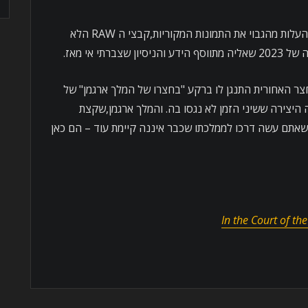
חשבתי לעצמי: יהיה זה מעניין ומאתגר להעלות מהגבוי את התמונות המקוריות,קבצי ה RAW הלא
תי אי מאז.
ת מהחצר האחורית התנגן לו ברקע "בחצרו של המלך ארגמן" של
 היצירה ששיני הזמן לא נגסו בה. והמלך ארגמן,שקצת
אתם עשה דרכו לממלכתו שכבר איננה קיימת עוד – הם כאן
In the Court of th