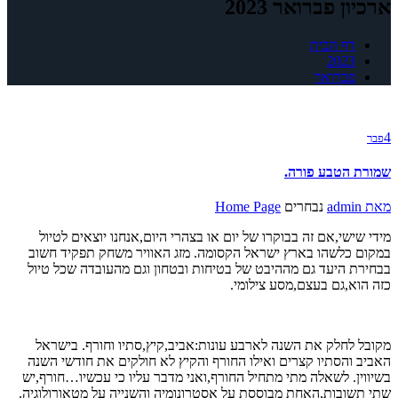
ארכיון פברואר 2023
דף הבית
2023
פברואר
4
פבר
שמורת הטבע פורה.
מאת
admin
נבחרים
Home Page
מידי שישי,אם זה בבוקרו של יום או בצהרי היום,אנחנו יוצאים לטיול
במקום כלשהו בארץ ישראל הקסומה. מזג האוויר משחק תפקיד חשוב
בבחירת היעד גם מההיבט של בטיחות ובטחון וגם מהעובדה שכל טיול
כזה הוא,גם בעצם,מסע צילומי.
מקובל לחלק את השנה לארבע עונות:אביב,קיץ,סתיו וחורף. בישראל
האביב והסתיו קצרים ואילו החורף והקיץ לא חולקים את חודשי השנה
בשיווין. לשאלה מתי מתחיל החורף,ואני מדבר עליו כי עכשיו…חורף,יש
שתי תשובות,האחת מבוססת על אסטרונומיה והשנייה על מטאורולוגיה.