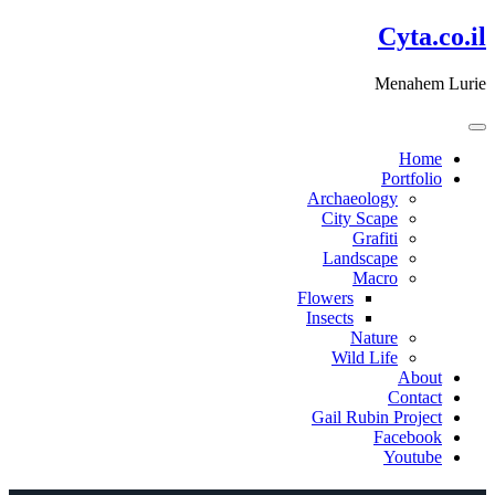
דלג
Cyta.co.il
לתוכן
Menahem Lurie
Home
Portfolio
Archaeology
City Scape
Grafiti
Landscape
Macro
Flowers
Insects
Nature
Wild Life
About
Contact
Gail Rubin Project
Facebook
Youtube