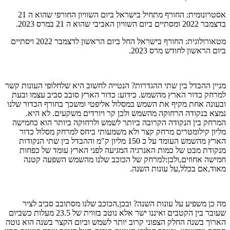
אסטרונומית: החורף מתחיל בישראל ביום השוויון החורפי שהוא ה 21
בדצמבר 2022 ומסתיים ביום השוויון האביבי שהוא ה 21 במרס 2023.
מטאורולוגית: החורף בישראל החל ביום הראשון לדצמבר 2022 ויסתיים
ביום הראשון לחודש מרס 2023.
מניין ההבדל בין שתי ההגדרות? הנטייה לחשוב היא שלחלופי העונות קשר
למרחק כדור הארץ מהשמש. כידוע: כדור הארץ סובב סביב עצמו ובעת
ובעונה אחת מקיף את השמש במסלול אליפטי ומשכך בחורף הכדור שלנו
נמצא בנקודה הרחוקה מהשמש ולכן קר ויורדים משקעים. לא היא.
המרחק בין הנקודה הקרובה ביותר לשמש ולרחוקה ביותר הוא כחמישה
מליון קילומטרים מרחק קצר ולא משמעותי ביחס למרחק מסלול כדור
הארץ מהשמש העומד על כ 150 מליון ק"מ וההבדל בין שתי הנקודות
מנקודת מבט של כמות האנרגיה המגיעה לפני הארץ עומד של כפחות
חמישה אחוזים,ולכן:למרחק של הכוכב שלנו מהשמש השפעה קטנה
מאוד,אם בכלל,על עונות השנה.
מה כן משפיע על עונות השנה? ובכן,הכוכב שלנו מסתובב סביב לציר
שעובר בין הקטבים ואיננו ישר אלא נוטב בזווית של 23.5 מעלות כשביום
הארוך בשנה החלק הצפוני קרוב יותר לשמש וביום הקצר בשנה הוא נוטה