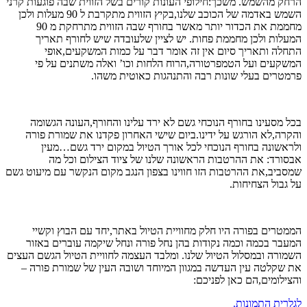
הרחק מהשמש. משכך:חילופי העונות קורים בשל הזווית שבה פוגעות קרני
השמש באדמה של הכוכב שלנו,בקיץ הזווית מתקרבת ל 90 מעלות ולכן
מחממת את הכדור יותר מאשר בחורף שבה הזווית מתרחקת מ 90
המעלות ולכן מחממת פחות. יש לציין שלעובדה שיש לחורף תאריך
התחלה ותאריך סיום אין זה אומר דבר על כמות המשקעים,אופי
המשקעים ועל הטמפרטורה,הרוח הלחות וכו’ ואלה משתנים על פי
פרמטרים בעלי שונות רבה והתנהגות כאוטית משהו.
בכל מסעינו בחורף הנוכחי גשם לא ירד עלינו והחורף,העונה הגשומה
והקרה,לא הורגש על ידינו.ביום שישי האחרון פקדנו את שמורת פורה
ולראשונה בחורף הנוכחי לכל אורך הטיול במקום ירד גשם…מעין
אבסורד: את ההרטבות הראשונה שלנו של ציוד הצילום וכל מה
שמסביב,את ההרטבות הזו חווינו בצפון הנגב מקום הנקשר עם מיעוט גשם
על גבול הצחיחות.
הממטרים בפורה היו חלק מחוויית הטיול באתר,יחד עם הבוץ וקשיי
המעבר בכמה וכמה נקודות בהן נחל פורה ונחל שיקמה עוברים באזור
השמורה ובמסלול הטיול שלנו. ומלבד העצמה לחוויית הטיול הגשם העצים
את שקלטה עין העדשה במגוון המיוחד ושובה העין של שמורת פורה –
והצילומים,הם כאן לפניכם:
לגלרית התמונות.