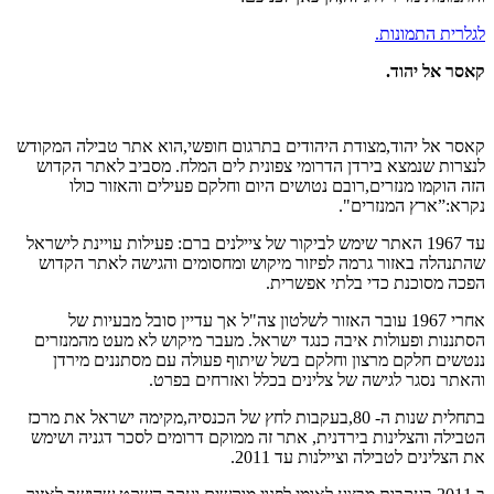
לגלרית התמונות.
קאסר אל יהוד
.
קאסר אל יהוד,מצודת היהודים בתרגום חופשי,הוא אתר טבילה המקודש
לנצרות שנמצא בירדן הדרומי צפונית לים המלח. מסביב לאתר הקדוש
הזה הוקמו מנזרים,רובם נטושים היום וחלקם פעילים והאזור כולו
נקרא:”ארץ המנזרים".
עד 1967 האתר שימש לביקור של ציילנים ברם: פעילות עויינת לישראל
שהתנהלה באזור גרמה לפיזור מיקוש ומחסומים והגישה לאתר הקדוש
הפכה מסוכנת כדי בלתי אפשרית.
אחרי 1967 עובר האזור לשלטון צה"ל אך עדיין סובל מבעיות של
הסתננות ופעולות איבה כנגד ישראל. מעבר מיקוש לא מעט מהמנזרים
ננטשים חלקם מרצון וחלקם בשל שיתוף פעולה עם מסתננים מירדן
והאתר נסגר לגישה של צלינים בכלל ואזרחים בפרט.
בתחלית שנות ה- 80,בעקבות לחץ של הכנסיה,מקימה ישראל את מרכז
הטבילה והצלינות בירדנית, אתר זה ממוקם דרומים לסכר דגניה ושימש
את הצלינים לטבילה וציילנות עד 2011.