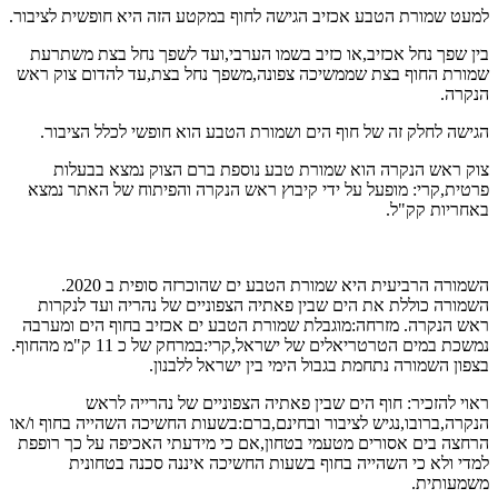
למעט שמורת הטבע אכזיב הגישה לחוף במקטע הזה היא חופשית לציבור.
בין שפך נחל אכזיב,או כזיב בשמו הערבי,ועד לשפך נחל בצת משתרעת
שמורת החוף בצת שממשיכה צפונה,משפך נחל בצת,עד להדום צוק ראש
הנקרה.
הגישה לחלק זה של חוף הים ושמורת הטבע הוא חופשי לכלל הציבור.
צוק ראש הנקרה הוא שמורת טבע נוספת ברם הצוק נמצא בבעלות
פרטית,קרי: מופעל על ידי קיבוץ ראש הנקרה והפיתוח של האתר נמצא
באחריות קק"ל.
השמורה הרביעית היא שמורת הטבע ים שהוכרזה סופית ב 2020.
השמורה כוללת את הים שבין פאתיה הצפוניים של נהריה ועד לנקרות
ראש הנקרה. מזרחה:מוגבלת שמורת הטבע ים אכזיב בחוף הים ומערבה
נמשכת במים הטרטריאלים של ישראל,קרי:במרחק של כ 11 ק"מ מהחוף.
בצפון השמורה נתחמת בגבול הימי בין ישראל ללבנון.
ראוי להזכיר: חוף הים שבין פאתיה הצפוניים של נהרייה לראש
הנקרה,ברובו,נגיש לציבור ובחינם,ברם:בשעות החשיכה השהייה בחוף ו/או
הרחצה בים אסורים מטעמי בטחון,אם כי מידעתי האכיפה על כך רופפת
למדי ולא כי השהייה בחוף בשעות החשיכה איננה סכנה בטחונית
משמעותית.