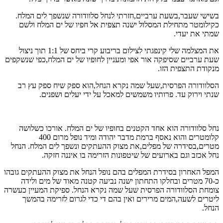
בשישי שעבר,בשעת ערביים,חזרתי לנחל סלוודורה שנשפך לים המלח.
כקילומטר מתחילת המסלול ישנה תצפית אל חפיו של ים המלח ולשם
שמתי את יעדי.
את המצלמה שלי קינפגתי לצילום בריבוע קרי ביחס של 1:1 תוך ניצול
שעת ערביים שסיפקה אור אפי ומעניין לחופיו של ים המלח,כפי שנשקפים
מנקודת התצפית הזו.
הסלוודורה הפרסית,שעל שמה נקרא הנחל,הוא ספק שיח ספק עץ רב
שנתי וירוק עד. פרותיו משמשים למאכל על ידי יעלים ושפנים.
נחל סלוודורה הוא אחד הקטנים בחופיו של ים המלח. אורכו כשלושה
קלומטרים והוא נאסף ברמת מדבר יהודה ומיד נופל מרום 400
מטרים,בסידרה של מפלים,את מצוק ההעתקים ונשפך לים המלח. הנחל
נחל אכזב וגם בארועים של שיטפונות הזרימה בו איננה חזקה.
המפל האחרון בסידרת המפלים בהם נופל הנחל את מצוק ההעתקים גובהו
כ-70 מטרים ובחלקו התחתון ישנה נביעה קטנה מאוד של מים ולידה
צומחת הסלוודורה הפרסית שעל שמה נקרא הנחל. ספיקת המעיין כעשרה
ליטרים לשעה,המים מרירים ואין בהם די כדי לגרום לזרימה בהמשך
הנחל.