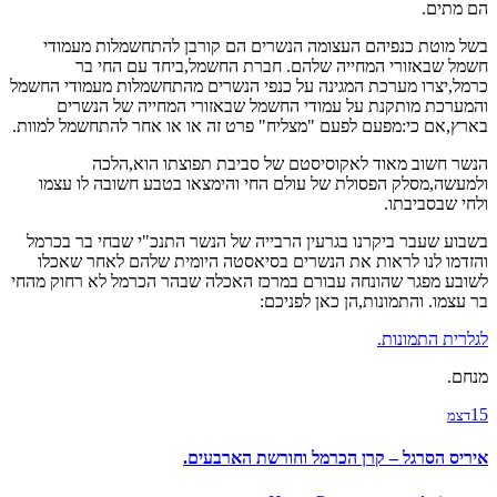
הם מתים.
בשל מוטת כנפיהם העצומה הנשרים הם קורבן להתחשמלות מעמודי
חשמל שבאזורי המחייה שלהם. חברת החשמל,ביחד עם החי בר
כרמל,יצרו מערכת המגינה על כנפי הנשרים מהתחשמלות מעמודי החשמל
והמערכת מותקנת על עמודי החשמל שבאזורי המחייה של הנשרים
בארץ,אם כי:מפעם לפעם "מצליח" פרט זה או או אחר להתחשמל למוות.
הנשר חשוב מאוד לאקוסיסטם של סביבת תפוצתו הוא,הלכה
ולמעשה,מסלק הפסולת של עולם החי והימצאו בטבע חשובה לו עצמו
ולחי שבסביבתו.
בשבוע שעבר ביקרנו בגרעין הרבייה של הנשר התנכ"י שבחי בר בכרמל
והזדמו לנו לראות את הנשרים בסיאסטה היומית שלהם לאחר שאכלו
לשובע מפגר שהונחה עבורם במרכז האכלה שבהר הכרמל לא רחוק מהחי
בר עצמו. והתמונות,הן כאן לפניכם:
לגלרית התמונות.
מנחם.
15
דצמ
איריס הסרגל – קרן הכרמל וחורשת הארבעים.