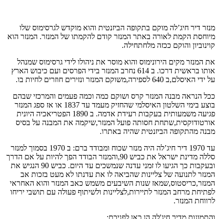
מנזר דיר חיג’לה מוקם בתקופה הביזנטית והוא מוקדש לגרסימוס שלו
מיוחסת הקמת לאורה באתר המנזר קודם להקמתו של המנזר. המנזר הוא
קוינוביון והוקם ככזה מלחתחילה.
את המנזר מקים הירונימוס והוא מוסר את ניהולו לידי גרסימוס שמנהל
אותו בראשית דרכו. ב 614 נחרב המנזר בידי הפרסים ועם כיבוש הארץ
על ידי האיסלם,ב 640 לספירה,משוקם המנזר ונזירים חוזרים לחיות בו.
ככל הנראה מבנה המנזר קרס ושוקם כמה וכמה פעמים והמרכזי שבהם
בוצע בימי השלטון האיסלמי שהחזיק מעמד עד 1837 או אז ספג המנזר
פגיעה משמעותית בעקבות רעידת אדמה. ב 1890 הפטריאכיה היונית
אורטודוקסית,שתחת חסותה פועל המנזר,שיקמה את המבנה על בסיס
מבנה מהתקופה הביזנטית שהיה באתרו.
עד 1970 דיר חיג’לה היה מנזר שכוח ומבודד ברם: ב 1970 בסמוך למנזר
סללה מדינת ישראל את כביש 90,והמנזר הבודד הפך להיות על אם הדרך
ובעקבות כך הגיעו לו זמני עדנה שנמשכים עד היום. כביש 90 הנגיש את
המנזר לתנועה של צליינות שהביאה לו את עדנתו לא מעט בזכות אב
המנזר,כריסטוס,שמאז שנות השיבעים משמש כאב המנזר והוא האחראי
לפתיחת מרחב המנזר לתיירות,לצליינות ולשיתוף פעולה עם תושבי יריחו
לרווחת המנזר.
והתמונות מדיר חיג'לה,הן כאן לפניכם: