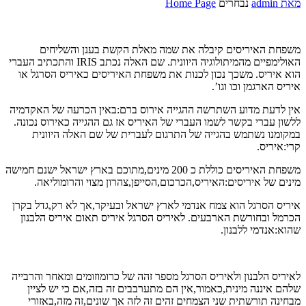
מאת
admin
נבחרים
Home Page
משפחת האיריסים קיבלה את שמה מאלת הקשת בענן והשליחים
האולימפיים מהמיתולוגיה היוונית. שם האלה נכתב IRIS והתכתיב העברי
הוא איריס. משכך נכון לכנות את משפחת האיריסים כאיריס הסרגל או
איריס הארגמן וכו וגו’.
אין לדעת מדוע השתרשה ההגייה אירוס ברם:באין הכרעה של האקדמיה
ללשון עברי בקשר לשמו העברי של האיריס אז גם ההגייה כאירוס נכונה.
במקומנו נשתמש בהגייה של התרגום לעברית של שם האלה היוונית
קרי:איריס.
משפחת האיריסים כוללת כ 200 מינים,מתוכם בארץ ישראל ישנם חמישה
מינים של איריסים:האיריס,הכרכום,הסייפן,צהרון מצוי והרומוליאה.
איריס הסרגל הוא צמח אנדמי לארץ ישראל ובעיקר,אך לא רק,גדל בקרן
הכרמל ובחורשת הארבעים. לאיריס הסרגל איריס תאום איריס הלבנון
שהוא:אנדמי ללבנון.
לאיריס הלבנון ולאיריס הסרגל מספר זהה של כרומוזומים ומאחר והרבייה
שלהם איננה מינית,כאמור,אין הם מתערבבים זה בזה,אם כי יש לציין
מבחינה תורשתית שני הצמחים זהים זה לזה אך שונים,זה מזה,באזורי