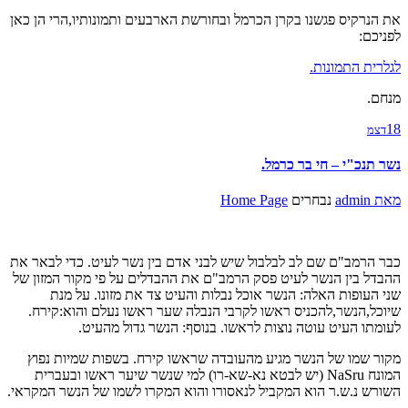
את הנרקיס פגשנו בקרן הכרמל ובחורשת הארבעים ותמונותיו,הרי הן כאן
לפניכם:
לגלרית התמונות.
מנחם.
18
דצמ
נשר תנכ"י – חי בר כרמל.
מאת
admin
נבחרים
Home Page
כבר הרמב"ם שם לב לבלבול שיש לבני אדם בין נשר לעיט. כדי לבאר את
ההבדל בין הנשר לעיט פסק הרמב"ם את ההבדלים על פי מקור המזון של
שני העופות האלה: הנשר אוכל נבלות והעיט צד את מזונו. על מנת
שיוכל,הנשר,להכניס ראשו לקרבי הנבלה שער ראשו נעלם והוא:קירח.
לעומתו העיט עוטה נוצות לראשו. בנוסף: הנשר גדול מהעיט.
מקור שמו של הנשר מגיע מהעובדה שראשו קירח. בשפות שמיות נפוץ
המונח NaSru (יש לבטא נא-שא-רו) למי שנשר שיער ראשו ובעברית
השורש נ.ש.ר הוא המקביל לנאסורו והוא המקרו לשמו של הנשר המקראי.