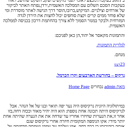
ב 2011 בעקבות מבצע לאומי לפנוי מוקשים ועקב השקט שהושב לאזור
בעקבות הסכם השלום עם הממלכה האשמית,ירדן,נפתח האתר לביקור
של אזרחים וצילניים. המיקוש,ברובו,הוסר דרך הגישה לאתר מוסדרת ומי
שלא פוחד ממים קרים וקצת סוחפים יכול לחצות את הירדן לגדה
המזרחית ולבקר במנזר הסמוך ללא צורך בהחתמת דרכון בכניסה לממלכה
האשמית.
והתמונות מקאסר אל יהוד,הן כאן לפניכם:
לגלרית התמונות.
מנחם.
23
דצמ
נרקיס – בחורשת הארבעים וקרן הכרמל.
מאת
admin
נבחרים
Home Page
במיתולוגיה היונית נרקיסוס היה נער יפה תואר ובנו של אל הנהר. אבל
לנרקיסוס היתה תכונה אחת נוספת: הוא היה יהיר מאוד וככזה דחה,בזו
אחר זו,את הנערות שחיזרו אחריו עד שדחה את את הנערה שהיתה אחת
יותר מידי: אקו הנימפה המקומית חיזרה אחרי נרקיסוס שגם
אותה,ביהירותו כי רבה,דחה. אקו נעלבה,עד עמקי נשמתה,מדחיתה על