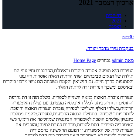
ארכיון דצמבר 2021
דף הבית
2021
דצמבר
30
דצמ
בעקבות נזירי מדבר יהודה.
מאת
admin
נבחרים
Home Page
הנזירות היא תופעה אסורה ביהדות ובאיסלם,הסתגפות וחיי עוני הם
תולדה של תנאים סביבתיים ושתי הדתות האלה אוסרות חיי עוני
והסתגפות כדרך חיים. גם הנשואין והקמת משפחה הם ציווי מרכזי ביהדות
ובאיסלם ומשכך הנזירות זרה לדתות האלה.
הנצרות צוברת תאוצה במאה השנייה לספריה. בשלב הזה זו דת נרדפת
והחוסים תחתיה,ביחס לכלל האוכלסיה מעטים. עם נפילת האימפריה
הרומית,בשלהי האלף השלישי לספירה,צוברת הנצרות תאוצה והופכת
ליותר ויותר שכיחה. בתחילת המאה הרביעית,לספירה,מוקמת ממלכת
ביזנטיון,שלימים הופכת לאימפריה הביזנטית שמחליפה את רומי,ראשי
האימפריה ממירים דתם לנצרות,מדתות פגניות למינהן,והופכים את
הנצרות לדת של האימפריה. זו הפעם הראשונה בהסטוריה
האנושית,ולצערי לא האחרונה,שאין הפרדה בית הדת למדינה.