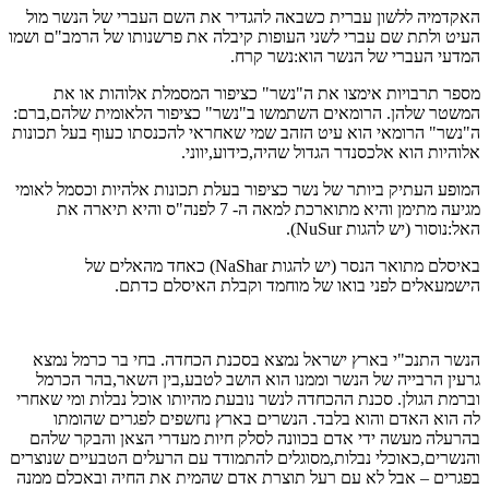
האקדמיה ללשון עברית כשבאה להגדיר את השם העברי של הנשר מול
העיט ולתת שם עברי לשני העופות קיבלה את פרשנותו של הרמב"ם ושמו
המדעי העברי של הנשר הוא:נשר קרח.
מספר תרבויות אימצו את ה"נשר" כציפור המסמלת אלוהות או את
המשטר שלהן. הרומאים השתמשו ב"נשר" כציפור הלאומית שלהם,ברם:
ה"נשר" הרומאי הוא עיט הזהב שמי שאחראי להכנסתו כעוף בעל תכונות
אלוהיות הוא אלכסנדר הגדול שהיה,כידוע,יווני.
המופע העתיק ביותר של נשר כציפור בעלת תכונות אלהיות וכסמל לאומי
מגיעה מתימן והיא מתוארכת למאה ה- 7 לפנה"ס והיא תיארה את
האל:נוסור (יש להגות NuSur).
באיסלם מתואר הנסר (יש להגות NaShar) כאחד מהאלים של
הישמעאלים לפני בואו של מוחמד וקבלת האיסלם כדתם.
הנשר התנכ"י בארץ ישראל נמצא בסכנת הכחדה. בחי בר כרמל נמצא
גרעין הרבייה של הנשר וממנו הוא הושב לטבע,בין השאר,בהר הכרמל
וברמת הגולן. סכנת ההכחדה לנשר נובעת מהיותו אוכל נבלות ומי שאחרי
לה הוא האדם והוא בלבד. הנשרים בארץ נחשפים לפגרים שהומתו
בהרעלה מעשה ידי אדם בכוונה לסלק חיות מעדרי הצאן והבקר שלהם
והנשרים,כאוכלי נבלות,מסוגלים להתמודד עם הרעלים הטבעיים שנוצרים
בפגרים – אבל לא עם רעל תוצרת אדם שהמית את החיה ובאכלם ממנה