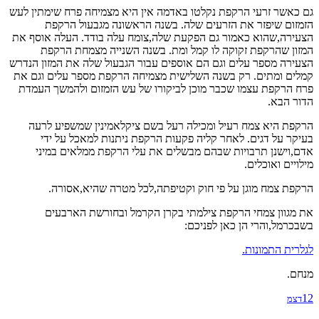
גם כאשר זרעי הרקפת נקלטו באדמה אין היא מצמיחה פרח שימתין לעש
הזמזום שיפזר את הזרעים שלה. בשנה הראשונה מגבעול הרקפת
הצעירה,שהוא כאמור גם הפקעת שלה,צומח עלה בודד. העלה אוסף את
המזון שהרקפת זקוקה לו קמל ומת. בשנה השנייה מצמחת הרקפת
הצעירה מספר עלים וגם הם אוספים עבור הגבעול שלה את המזון הנדרש
קמלים ומתים. רק בשנה השלישית מצמיחה הרקפת מספר עלים וגם את
פרח הרקפת עצמו שכבר מוכן לביקורו של עש הזמזום ולהמשך העמדת
הדור הבא.
הרקפת היא צמח רעיל ומכילה רעל בשם ציקלאמינין שמשפיע לרעה
בעיקר על דגים. לאחר קליה פקעות הרקפת ניתנות למאכל על ידי
אדם,וישנן תרבויות שבהם מבשלים את עלי הרקפת ממלאים במיני
מילויים ואוכלים.
הרקפת צמח מוגן על פי חוק וקטיפתה,לכל מטרה שהיא,אסורה.
את מגוון צמחי הרקפת צילמתי בקרן הקרמל ובחורשת הארבעים
בשבכרמל,והרי הן כאן לפניכם:
לגלרית התמונות.
מנחם.
12
דצמ