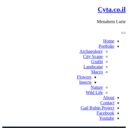
דלג
Cyta.co.il
לתוכן
Menahem Lurie
Home
Portfolio
Archaeology
City Scape
Grafiti
Landscape
Macro
Flowers
Insects
Nature
Wild Life
About
Contact
Gail Rubin Project
Facebook
Youtube