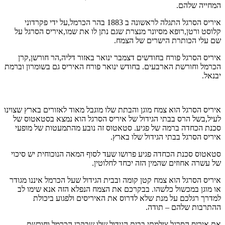
המחייה שלהם.
איריס הסרגל התגלה לראשונה ב 1883 בהר הכרמל,על ידי פקרדוני
קלוסט ורטן,רופא מסיונר מנצרת שגם נתן לו את שמו,איריס הסרגל על
שם עלי הכותרת הישרים של הצמח.
איריס הסרגל פורח בחודשים דצמבר ינואר באזור דליה,הר חורשן,קרן
הכרמל וחורשת הארבעים. בחודש ינואר פורח האיריס גם בשומרון וברמת
יבנאל.
איריס הסרגל הוא צמח מוגן והבתת שלו מוגבל מאוד לאזורים בארץ שצוינו
לעיל,בשל הרס בבתי הגידול של איריס הסרגל הוא נמצא בסטאטוס של
סכנת הכחדה ברמה של פגיע. סטאטוס זה נובע מהתמעטות של מופעי
איריס הסרגל בבתי הגידול שלו בארץ.
סטאטוס סכנת הכחדה פגיע פרושו שעד לסוף המאה הנוכוחית יש סיכוי
של עשרה אחוזים שהמין הזה יכחד לחלוטין.
איריס הסרגל הוא צמח קטן קומה ובבית הגידול שעל הכרמל איננו מגודר
או מוגן במכשול כלשהו. בבקרכם את הצמח הנפלא הזה אנא שימו לב
למדרך רגלכם על מנת שלא לדרוס את האיריסים ולפגוע ביכולת
ההתרבות שלהם – תודה.
את איריס הסרגל צילמתי בבית הגידול שלו שבקרן הכרמל וחורשת