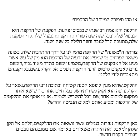
אז מהו סיפורה המיוחד של הרקפת?
הרקפת היא צמח רב שנתי שבבסיסו פקעת. הפקעת של הרקפת היא
הגבעול שלה,ובכל שנה שבה פורחת הרקפת:הגבעול שלה,קרי הפקעת
שלה,מתעבה וגדל לגובה וחוזר חלילה כל שנה ושנה.
צורתה ה"משונה" של הרקפת מרמז לנו על דרך ההתרבות שלה. בשונה
משאר הפרחים מי שמפיץ את זרעיה של הרקפת הוא מין של עש אשר
מגיע אל האבקנים של הרקפת,משמיע זימזום בתדר מאוד גבוה,הזמזום
גורם לאבקנים לרטוט וזרעי הרקפת נופלים אל הקרקע,שם,בקרקע,הם
מתאגדים לידי הלקט.
ההלקט,שהוא מעין קופסא קטנה קשיחה ובתוכה זרעי הרקפת,נשאר על
הקרקע ופה הוא זקוק לשירותיו של בעל חיים אחר כדי שישא אותו
ממקומו למקום אחר,שם יוכל להשריש ולצמוח. אז מי אוסף את ההלקטים
של הרקפות ומסיע אותם למקום הנביטה החדש?
כאן הרקפות נעזרות בנמלים אשר נושאות את ההלקטים,חלקם אל הקן
שלהן למאכל ואת היתרה משאירים באדמה,שם,בזמנם,הם נובטים
ויוצרים רקפת חדשה.