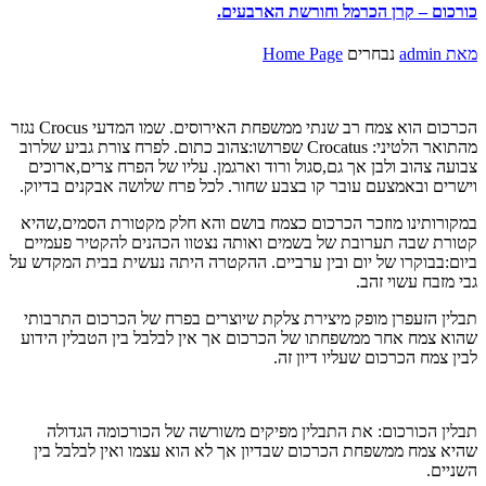
כורכום – קרן הכרמל וחורשת הארבעים.
מאת
admin
נבחרים
Home Page
הכרכום הוא צמח רב שנתי ממשפחת האירוסים. שמו המדעי Crocus נגזר
מהתואר הלטיני: Crocatus שפרושו:צהוב כתום. לפרח צורת גביע שלרוב
צבועה צהוב ולבן אך גם,סגול ורוד וארגמן. עליו של הפרח צרים,ארוכים
וישרים ובאמצעם עובר קו בצבע שחור. לכל פרח שלושה אבקנים בדיוק.
במקורותינו מוזכר הכרכום כצמח בושם והא חלק מקטורת הסמים,שהיא
קטורת שבה תערובת של בשמים ואותה נצטוו הכהנים להקטיר פעמיים
ביום:בבוקרו של יום ובין ערביים. ההקטרה היתה נעשית בבית המקדש על
גבי מזבח עשוי זהב.
תבלין הזעפרן מופק מיצירת צלקת שיוצרים בפרח של הכרכום התרבותי
שהוא צמח אחר ממשפחתו של הכרכום אך אין לבלבל בין הטבלין הידוע
לבין צמח הכרכום שעליו דיון זה.
תבלין הכורכום: את התבלין מפיקים משורשה של הכורכומה הגדולה
שהיא צמח ממשפחת הכרכום שבדיון אך לא הוא עצמו ואין לבלבל בין
השניים.