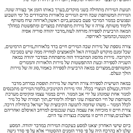
תנועת הנזירות מתחילה בשני מוקדים,בערך באותו הזמן אך בצורה שונה.
הנזירות המשותפת שבה חיים הנזירים בלאורות מתבודדים כל ימי השבוע
ונפגשים במנזר המרכזי פעם בשבוע,ביום ראשון,לארוחה שיח משותף
ולימוד משותף. צורה זו של נזירות מתפתחת במצרים ומתפשטת במהלך
המאה הרביעית לספירה מזרחה לעזה,מדבר יהודה סוריה אסיה
הקטנה,ובהמשך לאירופה.
צורה נוספת של נזירות שבה הנזירים חיים בדד בלאורות,נזירים הרמיטים,
שכל זמנם מוקדש לעבודת האל ולמאמצים למחייה ממה שיש בסביבה
הקרובה. נזירות מהסוג המתבודד הזה מתפתחת במדבר יהודה במאה
השנייה לספירה ובעת ההתפשטות של נזירות הלאורות והמנזרים
המשותפים,ממצרים במאה הרביעית לספירה כאמור,סוג זה של נזירות
הולך ונעלם.
במאה השישית לספירה צורה חדשה של נזירות תופסת במרחב מדבר
יהודה,ובעולם הנוצרי בכלל. זוהי נזירות הקוינוביון,כלומר:הנזירים מתכנסים
למנזר אחת שמונהג על ידי אב המנזר. חיים במנזר עצמו ומקימים מערכת
משותפת של חיי הסתגפות עוני תפילה ולימודים,תוך תמורה של כל נזיר
לכלל המנזר – משהו שדומה לתנועה הקיבוצית של ישראל בתחילת דרכה.
צורת חיים זו מוכיחה את עצמה בעת שנכנסים למרחב האיסלם ואחריהם
הצלבנים,וצורת חיים זו נמשכת בנצרות עד היום.
ביום שישי האחרון יצאנו למסע בעקבות הנזירות במדבר יהודה. המסע
שלנו לא בהרכח היה על פי סדר הזמנים ההסטורי אלא על פי סדר גישה