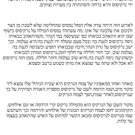
ידי נרקיסוס והיא ברחה והסתתרה בין מערות וצוקים.
לארוע הזה היתה עדה אלת המזל נמסיס שהחליטה שלא לשבת מן הצד
ולנקום את עלבונה של אקו. מה עשתה? נמסיס הטילה על נרקיסוס כישוף
שבו הוא התאהב בבואתו כפי שנשקפה במי הנהר. משהתאהב בבאותו
ניסה נרקיסוס לגעת בה ובכל פעם ששלח ידו לגעת בה:היא נעלמה. וכך
ישב נרקיסוס על גדת הנהר,חיכה שבבואתו תופיע וכשניסה לגעת בה
נעלמה שוב. וכך חוזר חלילה עד חלוף הזמן,נרקיסוס המתין לבבואתו
וכשהגיעה ניסה לגעת בה,והיא שוב נעלמה וחוזר חלילה. בזמן הזה נרקיסוס
לא אכל ולא שתה עד שמצא את מותו כשגוע ברעב ומצמא.
מאחר ואחד ממאפיניו של צמח הנרקיס היא שבית הגידול שלו נמצא ליד
מקווי מים,ושמו הדומה לשם של נרקיסוס מספרת האגדה המיתית על כך
שנרקיסוס,לאחר שמת,הפך לצמח הנרקיס.
מקור השם של הנרקיס הוא מהמילה נרקוס קרי הרדמה או וגם אילחוש.
הקדמונים יחסו לצמח הנרקיס תכונות של אילחוש והרדמה וכך השתבש
שמו מנרקוס לנרקיסוס ומכאן הקשר למיתוס על האיש שהתאהב בעצמו
עד כלות.