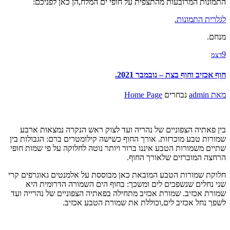
התמונות המרובעות מהתצפית על חופי ים המלח,הן כאן לפניכם:
לגלרית התמונות.
מנחם.
9
דצמ
חוף אכזיב וחוף בצת – נובמבר 2021.
מאת
admin
נבחרים
Home Page
בין פאתיה הצפוניים של נהריה ועד לצוק ראש הנקרה נמצאות ארבע
שמורות טבע מוכרזות. אורך החוף כשישה קילומטרים ברם: הגבולות בין
שתיים משמורות הטבע איננו ברור ויותר נוטה לחלוקה על פי שמות חופי
הרחצה המוכרזים שלאורך החוף.
חלוקת שמורות הטבע המובאת כאן מבוססת על אלמנטים גאוגרפים קרי
שני נחלים שנשפכים לים ומשכך: בחוף הים השמורה הדרומית היא
שמורת אכזיב. שמורת אכזיב מתחילה בפאתיה הצפוניים של נהרייה ועד
לשפך נחל אכזיב לים,וכוללת את שמורת הטבע אכזיב.