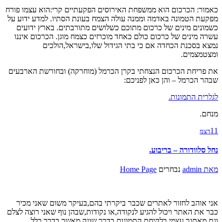
כאמור: הכרכום הוא ממשפחת האירוסים הפקעתיים קרי:הוא עצמו פורח
מפקעת הטמונה באדמה וממנה עולה הצמח בעונת הסתיו. למדע ידוע על
כשמונים מינים של כרכום מתוכם כשלושים מתורבתים. בארץ ידועים
עשרה מינים של כרכום כולם כאחד מוכרזים כצמח מוגן. הכרכום איננו
נמצא בסכנת הכחדה אם כי בתי הגידול שלו,בישראל,הולכים
ומצטמצמים.
את פריחת הכרכום הנצחתי בקרן הכרמל (מוחרקה) ובחורשת הארבעים
שבהר הכרמל – והן כאן לפניכם:
לגלרית התמונות.
מנחם.
11
דצמ
נחל סלוודורה – בריבוע.
מאת
admin
נבחרים
Home Page
אני אוהב לחזור לאתרים שכבר ביקרתי בהם,בעיקר משום שאני מכיר
כבר את האתר ויכול להגיע לנקודה,או נקודות,שבהן נוף שאני רוצה לצלם
וגם מאתגר עצמי בלקיחת התמונות בדרך שונה מאשר בדרך כלל.