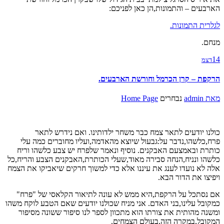
הארבעים – והתמונות,הן כאן לפניכם:
לגלרית התמונות.
מנחם.
14
דצמ
הרקפת – קרן הכרמל וחורשת הארבעים.
מאת
admin
נבחרים
Home Page
כולנו יודעים לתאר צמח כבר משחר ילדותינו. ואם נידרש לתאר
פרח,כלשהו,נדבר על:גבעול שיוצא מהאדמה,ועליו מחוברים כמה עלי
כותרת ובאמצעם האבקנים. נוסיף ונאמר שלפרח יש צבע כלשהו וריח
כלשהו ונניח,הנחה סבירה מאוד,שעלי הכותרת,האבקנים הצבע והריח,כל
אלה לא נועדו לענג את עיננו אלא כדי למשוך חרקים שיאביקו את הצמח
ויפיצו את הדור הבא.
אם נסתכל על הרקפת,היא ממש לא עונה לתיאור הקלאסי של "פרח"
כמקובל עלינו,בני האדם. אני מניח שכולנו יודעים שאם הטבע לוקח משהו
ומשנה מהותית את צורתו הוא מתכוון לספר לנו סיפור ששונה מסיפור
המקובל,במקרה הזה,בעולם הצמחים.