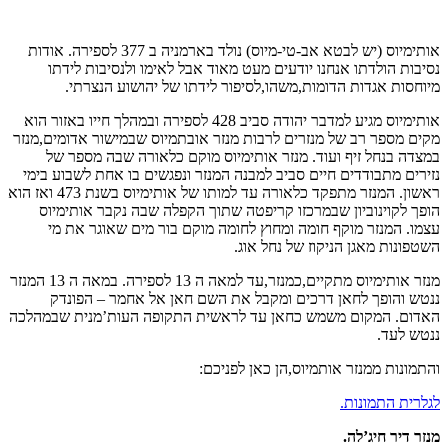
אותימיוס (יש לבטא אב-טי-מיוס) נולד בארמניה ב 377 לספירה. אודות
נסיבות הולדתו אנחנו יודעים מעט מאוד אבל לאימו ולנסיבות לידתו
מיוחסות אגדות הדומות,משהו,לסיפור לידתו של יהושוע הנצרתי.
אותימיוס מגיע למדבר יהודה סביב 428 לספירה ובמהלך חייו באזור הוא
מקים מספר רב של מנזרים לרבות מנזר אובתמיוס שבמישור אדומים,מנזר
במצדה בנחל זיף ועוד. מנזר אותימיוס מוקם כלאורה שבה מספר של
נזירים מתבודדים חיים סביב למבנה המנזר ונפגשים בו אחת לשבוע בימי
ראשון. המנזר מתפקד כלאורה עד למותו של אותימיוס בשנת 473 ואז הוא
הופך לקוינוביון שבמרכזו קריפטה שתוך הקפלה שבה נקבר אותימיוס
עצמו. המנזר מוקף חומה ומחוץ לחומה מוקם בור מים שאוגר את מי
השטפונות מאגן הניקוז של נחל אוג.
מנזר אותימיוס מתקיים,כמנזר,עד למאה ה 13 לספירה. במאה ה 13 המנזר
ננטש והופך לחאן דרכים ומקבל את השם חאן אל אחמר – הפונדק
האדום. המקום משמש כחאן עד לראשית התקופה העות’מנית שבמהלכה
ננטש לעד.
והתמונות ממנזר אותמיוס,הן כאן לפניכם:
לגלרית התמונות.
מנזר דיר חיג’לה
.