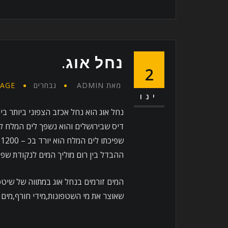
נחל אוג.
2
מאת
ADMIN
נבחרים
AGE
ינו
נחל אוג הוא נחל אכזב הצפוני ביותר בי
ש
ההבדל בין רום מוליך המים לנקודת שפיכ
המים זורמים בנחל אוג במתווה של שיט
שאוצר את מי השטפונות,מידי חורף,מים 