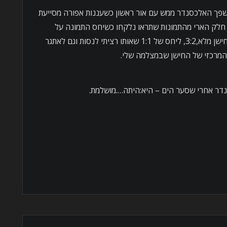
שפך האלכסנדר ממש עם אור ראשון כשעננות אפורה מסייעת
 חלק הארי מהתמונות שתראו נלקחו כשיחס התמונה על
הסנסור של המצלמה שונה מהיחס של חישן מלא,3:2, ליחס של 1:1 שאותו רציתי לנסות וגם לאתגר
המרכזי של החישן שבמצלמה שלי.
ר אחרי שסער הים – היא:היתה….מושלמת.