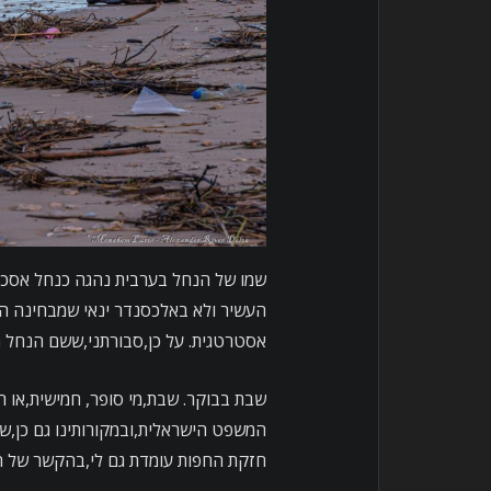
שמו של הנחל בערבית נהגה כנחל אסכנ
העשיר ולא באלכסנדר ינאי שמבחינה הס
אסטרטגית. על כן,סבורתני,ששם הנחל ה
שבת בבוקר. שבת,מי סופר, חמישית,או רב
המשפט הישראלית,ובמקורותינו גם כן,שמ
חזקת החפות עומדת גם לי,בהקשר של ה