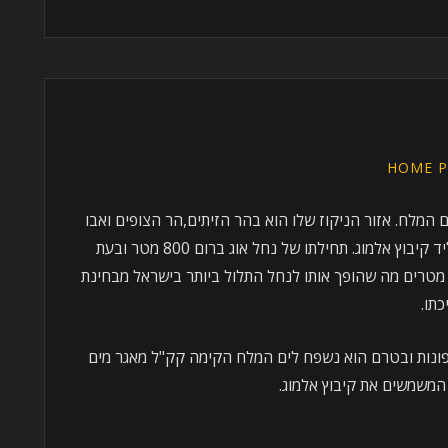
HOME P
ם המלח. אזור הניקוז שלו הוא בהר הזיתים,הר הצופים ואבו
דיס שבירושלים והוא נשפך לים המלח ליד קיבוץ אלמוג. תחילתו של נחל אוג ברום 800 מטר ובעת
פיכתו לים המלח הוא יורד בכ – 1200 מטרים מה שהופך אותו לנחל התלול ביותר בישראל מבחינת
תו.
פונות ובטרם הוא נשפח לים המלח הקימה קק"ל מאגר מים
המשמשים את קיבוץ אלמוג.