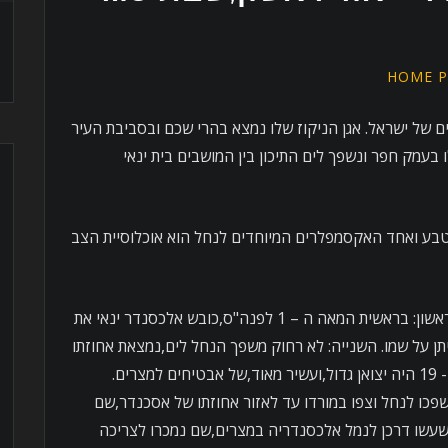
HOME P
 של ישראל. אגן הניקוז שלו נמצא בהרי שכם ובסביבת העיר
בעמק חפר ונשפך לים התיכון בין המושבים בית ינאי
טבע ואחד האקסמפלרים המיוחדים לנחל הוא אוכלוסיית הצב
לגבי שמו של הנחל ישנן שתי גרסאות,הראשון: בראשית המאה ה – 1 לפנה"ס,כובש אלכסנדר ינאי את
תן על שמו. השנייה: לא רחוק משפך הנחל לים,נמצאת אחוזתו
של אסכנדר אבו זבורה שבסוף המאה ה- 19 היה יצואן גדול,ועשיר מאוד,של אבטיחים למצרים.
פכו לנחל וצפו במורדו עד לאזור אחוזתו של אסכנדר,שם
שעשו דרכן לנמל אלכסנדריה במצרים,שם נמכרו לצריכה