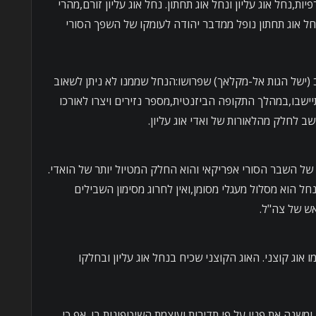
ות,נחל אוג עליון ונחל אוג תחתון. נחל אוג עליון זורם,מהרי
נחל אוג תחתון נופל ממדבר יהודה לעומקו של השפך הסורי
(ישל הגות אל-מקלאך) שפרושו:הנחל שממנו לא ניתן לשאוב
תיישבו,במהלך התקופה הביזנטית,מספר נזירים ויצרו לאורכו
ב לחלק מהלאורות של ואדי אוג עליון.
י של השבר הסורי אפריקאי והוא החלק המטיול יותר של הואדי.
ל הוא מסלול מעגלי מסומן,ואין לחרוג מסימון השבילים
ש של צה"ל.
אוג קוצני. האוג הקוצני שכיח בנחל אוג עליון ובחלקו
 ומשנה את פניו על פי תדירות ועוצמת השיטפונות בו. אף כי