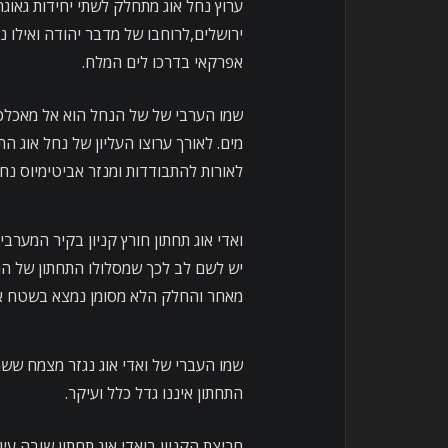
ערוץ נחל אוג מתחלק לשתי יחידות גאוגרפי
ירושלים,לרוחבו של מדבר יהודה ואילו 
אפרקאי בדרכו לים המלח.
שמו הערבי של של הנחל הוא אל מאכלכ 
מים. לאורך ערוצו העליון של נחל אוג ה
לאורות להתבודדות ומנזר אביטימיוס נחש
ואדי אוג תחתון חורץ קניון בקיר המערב
יש לשם לב לכך שמסלולו התחתון של הנח
מאחר והחלק הלא מסומן נמצא בשטח א
שמו העברי של ואדי אוג נגזר מצמח ששמו 
התחתון איננו גדל כלל ועיקר.
חריצת הקניון בואדי אוג תחתון שובה עין