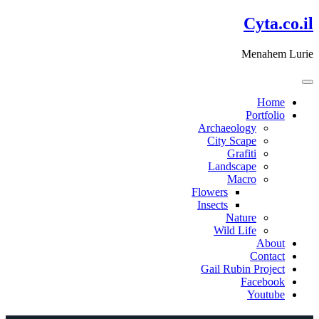
דלג
Cyta.co.il
לתוכן
Menahem Lurie
Home
Portfolio
Archaeology
City Scape
Grafiti
Landscape
Macro
Flowers
Insects
Nature
Wild Life
About
Contact
Gail Rubin Project
Facebook
Youtube