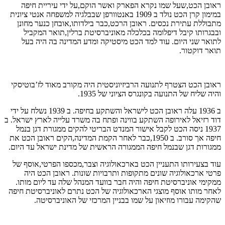
ראובן הכט,שעל שמו נקרא הפארק ואשר הוקם,על ידי עיריית חיפה
במימון קרן הכט נולד ב 1909 באנטוורפן שבבלגיה למשפחה אנטי ציונית
מתבוללת עתירת נכסים. ראובן הרכט,כבר בילדותו,אובחן כנער מחונן
ובבגרותו קיבל דיפלומה בכלכלה מאוניברסיטת ברלין,תואר המקביל
לתואר שני היום. עוד למד הכט מיסטיקה ומדע המדינה בה היה בעל
תואר דוקטור.
ראובן הכט הצטרף לתנועה הרביזיוניסטית היה מקורב מאוד לז’בוטיסקי
והיה שליח של התנועה בקונגרס הציוני של 1935.
ב 1936 עלה ראובן הכט לישראל והשתקע בחיפה. ב 1939 נשלח על ידי
דוד רזיאל לאירופה השתקע בווינה ופתח בה משרד עלייה לארץ ישראל. ב
1937 ניסה הכט לקבל אישור המנדט הבריטי להקים ממגורת דגן בנמל
חיפה אך סורב. ב 1950,כבר לאחר הקמת המדינה,הקים ראובן הכט את
ממגורות דגן שבנמל חיפה הממגורה הראשית של מדינת ישראל עד היום.
עוד בצעירותו התעניין הכט בארכאולוגיה וצבר,מכספו הפרטי,אוסף של
פרטי ארכאולוגיה שונים מתקופות ותרבויות שונות. ראובן הכט היה
ממקימי אוניברסיטת חיפה והיה חבר בוועד המנהל שלה עד ליום מותו.
לאחר מותו אוסף מוצגי הארכאולוגיה של הכט נתרם לאוניברסיטת חיפה
שהקימה עבורו מוזיאון על שמו בבניין המרכזי של האוניברסיטה.