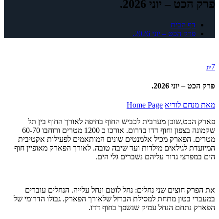
פרק הכט – יוני 2026.
דף הבית
פרק הכט – יוני 2026.
7
יונ
פרק הכט – יוני 2026.
מאת
מנחם לוריא
Home Page
פארק הכט,שוכן מערבית לכביש החוף בחיפה לאורך החוף בין תל
שקמונה בצפון וחוף דדו בדרום. אורכו כ 1200 מטרים ורוחבו 60-70
מטרים. הפארק מכיל אלמנטים שונים המותאמים לפעילות אקטיבית
המיועדת לגילאים מילדות ועד שיבה טובה. לאורך הפארק מאופיין חוף
הים במפרצי גדור עליהם נשברים גלי הים.
את הפרק חוצים שני נחלים: נחל לוטם ונחל עלייה. הנחלים עוברים
במעברי בטון מתחת למסילת הברזל שלאורך הפארק. גבולו הדרומי של
הפארק נתחם הנחל עמיק שנשפך בחוף דדו.