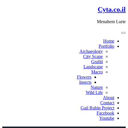
דלג
Cyta.co.il
לתוכן
Menahem Lurie
Home
Portfolio
Archaeology
City Scape
Grafiti
Landscape
Macro
Flowers
Insects
Nature
Wild Life
About
Contact
Gail Rubin Project
Facebook
Youtube