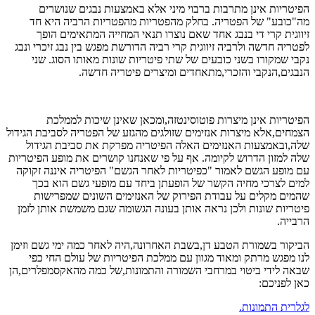
הפיטריות אינן מתרבות ברבוי מיני אלא באמצעות נבגים שנושרים
מה"כובע" של הפטריה. בחלק מהפטריות מהפטריות הרביה היא חד
זיווגית קרי די בנבג אחד שאם נוצרו תנאי המחייה המתאימים הופך
לפטריה חדשה ולרביה זיווגית קרי רביה הדורשת מפגש בין נבג זיכרי ונבג
נקבי שמקורו בשני כובעים של שתי פיטריות שונות מאותו הסוג. שני
הנבגים,הנקבי והזכרי,מתאחדים ומיצרים פיטריה חדשה.
הפיטריות אינן מיצרות פוטוסינטזה,ומכאן שאינן שיכות לממלכת
הצמחים,אלא מיצרות אנזימים שזולגים מהגזע של הפטריה לסביבת הגידול
שלה,ובאמצעות האנזימים האלה הפיטריה מפרקת את סביבת הגידול
שלה למזון הדרוש לקיומה. אף על פי שאנחנו קושרים את מופע הפיטריות
עם מופע הגשם לאמור "כפיטריות לאחר הגשם" הפיטריה איננה זקוקה
למים לצרכי מחיה הקשר של הופעתן ביחד עם מופעי גשם הוא בכך
שהמים מקלים על עבודת הפירוק של האנזימים השונים שמפרישות
פיטריות שונות ולכן נראה אותן בעונה הגשומה שגם משמשת אותן לזמן
הרבייה.
הביקור בשמורת הטבע דן,בשבת האחרונה,היה לאחר כמה ימי גשם וזימן
לנו מפגש מרתק ומאוד מגוון עם ממלכת הפיטריות של עולם החי כפי
שבאה לידי ביטוי במרחבי השמורה והתמונות,של כמה מהאקסמפלרים,הן
כאן לפניכם:
לגלרית התמונות.