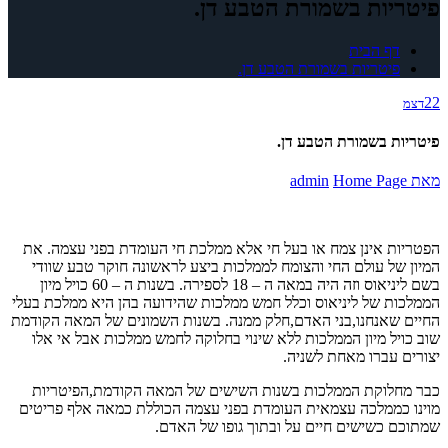
פיטריות בשמורת הטבע דן.
דף הבית
פיטריות בשמורת הטבע דן.
22
דצמ
פיטריות בשמורת הטבע דן.
מאת
Home Page
admin
הפטריות אינן צמח או בעל חי אלא ממלכת חי העומדת בפני עצמה. את
המיון של עולם החי והצומח לממלכות ביצע לראשונה חוקר טבע שוודי
בשם ליניאוס וזה היה במאה ה – 18 לספירה. בשנות ה – 60 כויל מיון
הממלכות של ליניאוס וכלל חמש ממלכות שהידועה בהן היא ממלכת בעלי
החיים שאנחנו,בני האדם,חלק ממנה. בשנות השמונים של המאה הקודמת
שוב כויל מיון הממלכות ללא שינוי בחלוקה לחמש ממלכות אבל אי אלו
יצורים עברו מאחת לשניה.
כבר מחלוקת הממלכות בשנות השישים של המאה הקודמת,הפיטריות
מוינו כממלכה עצמאית העומדת בפני עצמה הכוללת כמאה אלף פריטים
שמתוכם כשישים חיים על ובתוך גופו של האדם.