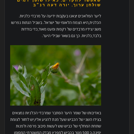
שאפשר להקדים, כאילו שופך דמים״
שולחן ערוך, יורה דעה רנ״ב
ליער המלאכים יצאנו בעקבות ידיעה על מרבדי כלניות.
הכלנית,היא הצמח הלאומי של ישראל. בשביל הגתות נפרשו
משני צידיו מרבדים של רקפות ומעט מאוד,כדי בודדות
בלבד,כלניות. כך גם בשאר שבילי היער.
באדיבותו של שומר היער הסתבר שמרבדי הכלניות נמצאים
בצידו השני של הכביש שעל מנת להגיע אליו,יש לחזור לצומת
שתחת המחלף של כביש שש לעשות סיבוב פרסה ולפנות
ימינה,כ 500 מטר בכביש,למפרץ מבדק המשטרתי המסומן