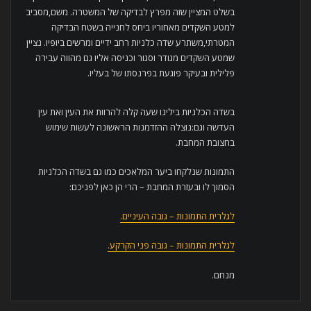
בשלט המציין שזה מפרץ לבדיקה של המשטרה. משם,מסביב
למטע השקדים מאחוריו ביחס לחנייה בשטח הבדיקה
המטרתי,משתרע שדה כלניות רחב ידיים ומרשים ביופיו. נציין
שמטע השקדים מגודר וסגור וכניסה אליו גם מהווה עבירה
פלילית ובעיקר פוגעת בפרנסתו של בעליו.
בשדה הכלניות בילינו שעה קלה להרוות את העין ואת עין
העדשה וגם:נוצלה ההזדמנות הראשונה לעשות שימוש
בחצובת המחבת.
התמונות שנלקחו ביער המלאכים כמו גם בשדה הכלניות
הסמוך לו ובעזרת המחבת – הרי הן כאן לפניכם:
לגלרית התמונות – גובה העיניים.
לגלרית התמונות – גובה פני הקרקע.
מנחם.