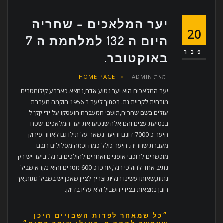
יער המלאכים – שחריה
20
היום ה 132 למלחמת ה 7
פבר
באוקטובר.
מאת
ADMIN
HOME PAGE
יער המלאכים הוא יער נטוע אדם,נמצא כארבע קילומטרים
מזרחית לקריית גת. בסמוך ליער ב 1956 הוקמה מעברת
עולים בשם שחריה,תושבי המעברה הועסקו על ידי קק"ל
בנטיעת עצים והם אלה שנטעו את יער המלאכים. שטח
היער כ 7000 דונם והיער נשאר על תילו גם לאחר פירוק
מעברת שחריה. היער כולל כמה וכמה מסלולים רובם
מוכשרים לרוכבי אופניים ואחרים להולכים ברגל. ביער יש רק
נתיב אחד להולכי רגל,אורכו כ 600 מטרים והוא נקרא שביל
גתות,שאותו עשינו רגלית וצריך לציין שאכן יש בשביל גתות,אך
רובן נמצאות בצידי השביל ולא עליו בדיוק.
״כל שמאחר לפדות השבויים היכן