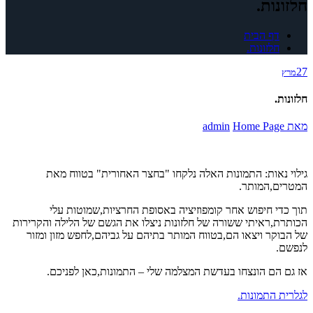
חלזונות.
דף הבית
חלזונות.
27
מרץ
חלזונות.
מאת
Home Page
admin
גילוי נאות: התמונות האלה נלקחו "בחצר האחורית" בטווח מאת
המטרים,המותר.
תוך כדי חיפוש אחר קומפוזיציה באסופת החרציות,שמוטות עלי
הכותרת,ראיתי ששורה של חלזונות ניצלו את הגשם של הלילה והקרירות
של הבוקר ויצאו הם,בטווח המותר בתיהם על גביהם,לחפש מזון ומזור
לנפשם.
אז גם הם הונצחו בעדשת המצלמה שלי – התמונות,כאן לפניכם.
לגלרית התמונות.