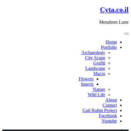
דלג
Cyta.co.il
לתוכן
Menahem Lurie
Home
Portfolio
Archaeology
City Scape
Grafiti
Landscape
Macro
Flowers
Insects
Nature
Wild Life
About
Contact
Gail Rubin Project
Facebook
Youtube