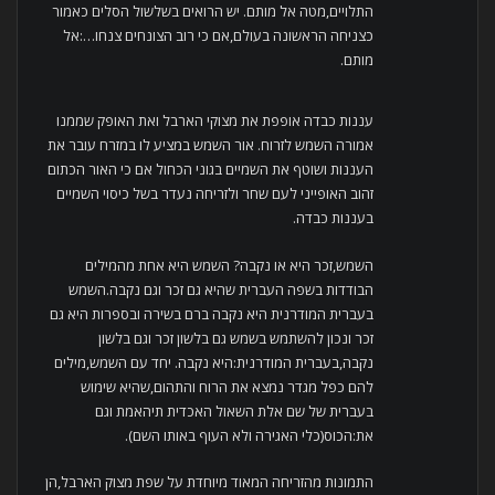
התלויים,מטה אל מותם. יש הרואים בשלשול הסלים כאמור
כצניחה הראשונה בעולם,אם כי רוב הצונחים צנחו…:אל
מותם.
עננות כבדה אופפת את מצוקי הארבל ואת האופק שממנו
אמורה השמש לזרוח. אור השמש במציע לו במזרח עובר את
העננות ושוטף את השמיים בגוני הכחול אם כי האור הכתום
זהוב האופייני לעם שחר ולזריחה נעדר בשל כיסוי השמיים
בעננות כבדה.
השמש,זכר היא או נקבה? השמש היא אחת מהמילים
הבודדות בשפה העברית שהיא גם זכר וגם נקבה.השמש
בעברית המודרנית היא נקבה ברם בשירה ובספרות היא גם
זכר ונכון להשתמש בשמש גם בלשון זכר וגם בלשון
נקבה,בעברית המודרנית:היא נקבה. יחד עם השמש,מילים
להם כפל מגדר נמצא את הרוח והתהום,שהיא שימוש
בעברית של שם אלת השאול האכדית תיהאמת וגם
את:הכוס(כלי האגירה ולא העוף באותו השם).
התמונות מהזריחה המאוד מיוחדת על שפת מצוק הארבל,הן