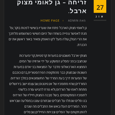
זריחה – גן לאומי מצוק
27
ארבל.
אוג
מאת
ADMIN
HOME PAGE
גן לאומי מצוק הארבל פתח את שעריו בשישי לפנות בוקר,על
מנת לאפשר צפייה בשחרו של היום השישי כשהשמש מלחכך
את הרי הגולן,עולה מעל לקו האופק ומאיר באור ראשון את ים
הכנרת.
מצוקי ארבל משובצים במערות קרסטיות,קרי:מערכות
שנחצבו בפני מסלע המשקע על ידי ארוזיה של המים.
הממצא הארכאולוגי מדבר על המצאות בני אדם במערות
השונות שבמצוק כבר מהתקופה הפרהסטורית,ברם:כוכבם
של המערות דרך בעת המרד של החשמונאים במלך הורדוס.
המורדים,שהיו מתומכיו של אנטיגונוס,שבעצמו ישב בירושלים
מתחת לאפו של הורדוס,ולא טרח להגיש עזרה כלשהי
לתומכיו המתקוממים. בשל מבנה המצוק חייליו של הורדוס
בנו סלים שנתלו על חבלים שבתורם עוגנו במסלעה שבראש
ההר. המורדים העלו באש את החבלים מה שגרם
להתנתקותם של הסלים וצניחת החיילים,שבסלים