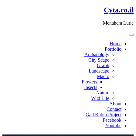
דלג
Cyta.co.il
לתוכן
Menahem Lurie
Home
Portfolio
Archaeology
City Scape
Grafiti
Landscape
Macro
Flowers
Insects
Nature
Wild Life
About
Contact
Gail Rubin Project
Facebook
Youtube