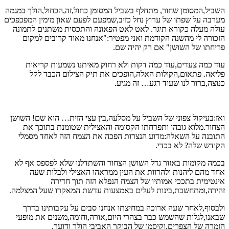
השביל,המסומן שחור, מתחלף בשביל המסומן כחול,זה,הכחול,הולך במגמה
מערבה על שפתו של ערוץ נחל כזיב,שמפעם לפעם שאון מימין המפכפכים
עולה מעלה כקורא תיגר. לאט לאט הפאונה והתכסית משתנים לתמונה
הזכורה לי מהשנה הקודמת ואני מפטיר:"אנחנו מאוד קרובים למקום
פריחתו של השושן" אם רק יהיה שם.
עוד כמה צעדים,עוד כמה דקות ולא רחוק מאיתנו נשמעות קריאות
פליאה. פתאום,הקולות האלה,הופכים את תיק הצילום הכבד לקל
כנוצה,ברור לנו שעוד רגע… זה מגיע.
ואז:בעיקול צפוני של השביל על מסלעה,בין עצי הזית… הוא שם! השושן
הצחור.מלוא גובהו ותפרחתו הקסומה והאצילית שטומנת בתוכך את
התובנה על השאלה:מדוע הנצרות הפכה את הצמח הזה לאחד מסמלי
הקודש שלה? לא בכדי.
בכמה מקומות באזור גדל השושן הצחור והשתדלנו שלא לפספס אף לא
אחד מהם ליהנות ולהרוות את העין ממראהו האצילי ולבלות שעה
אינטימית בתככי אמותיו של הצמח הנפלא הזה תוך חדירה
זהירה,ומתחשבת,בינות לעלים באמצעות עדשת המאקרו שעל המצלמה.
ולבסוף,לאחר שעה ארוכה במחיצתו אנחנו סבים על עקבותינו בדרך
שבאנו,לגלות שהשמש כבר בצהרי היום,אורה,וחומה,משנים את מופעי
הזמרה של הצפרים,וקיסמו של הבוקר האביבי הולך ודועך.