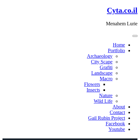
דלג
Cyta.co.il
לתוכן
Menahem Lurie
Home
Portfolio
Archaeology
City Scape
Grafiti
Landscape
Macro
Flowers
Insects
Nature
Wild Life
About
Contact
Gail Rubin Project
Facebook
Youtube