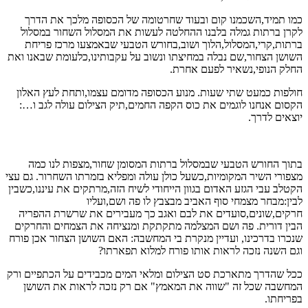
כמו תמיד,השכמנו קום ובעוד שחרטומה של הכסופה מלכך את הדרך
לקרן ברתות גמלה בלבנו ההחלטה לעשות את המסלול השחור במסלול
ברתות,קרי,המסלול,הלוך ושוב,בחורש הטבעי שבאמצעו מרכז פריחת
השושן הצחור,שם נבלה במחיצתו ונשוב על עקבותינו,כלעומת שבאנו ואת
החלק הנופי,נשאיר לפעם אחרת.
חולפות כמעט שתי שעות. מנוע הכסופה מדומם עצמו,ותחת לעץ האלון
הקסום אנחנו לוגמים את כוס הקפה החמים,תיק הצילום עולה לגב ו…:
יוצאים לדרך.
בתוך החורש הטבעי שבמסלול ברתות המסומן שחור,מצפות לנו כמה
מצפורי השיר המקומיות,כשעל כולן עולה ומפליא בזמרתו השחרור. גם עצי
הקטלב עבי הגזע האדום בגוון הייחודי לשיח הזה,מרתקים את עיננו,כשבין
לבין:מבחר מצמחי סוף האביב מבצבץ לו פה ושם,ועליו
חרקים,שונים,סועדים את לבם ואגב כך מעבירים את שרשרת ההפריה
הבין דורית. פה ושם המצלמה מתקתקת ומנציחה את הצמחים והחרקים
שנכרו בדרכינו, ועדיין מנקרת בי המחשבה: האם השושן הצחור אכן פורח
וגם השנה נזכה לראות אותו פורח למלוא תפארתו?
ככל שהדרך מתארכת סט הצילום ומלאי המים מכבידים על הכתפיים ורק
המחשבה שכל זה "שווה את המאמץ" אם רק נזכה לראות את השושן
בפריחתו.