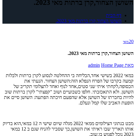
השושן הצחור,קרן ברתות מאי 2023.
דף הבית
השושן הצחור,קרן ברתות מאי 2023.
20
מאי
השושן הצחור,קרן ברתות מאי 2023.
מאת
Home Page
admin
במאי 2022 בשישי אחד,הבליחה בי ההחלטה לנסוע לקרן ברתות ולבלות
קמעה בקרבו של הפרח הנפלא הזה:השושן הצחור. הנעתי את
הכסופה,לקחתי איתי שני סטים,אחד לנוף ואחד לתצלומי תקריב של
השושן. ולא התאכזבתי. חלפו כשבועיים ושוב "קפצתי" לקרן ברתות שוב
להיות בחברתו של השושן אלא שהפעם חיכתה הפתעה: השושן סיים את
הופעת האביב שלו קמל ונעלם.
מבט בנתוני הצילומים ממאי 2022 מגלה שיום שישי ה 12 במאי,הוא בדיוק
אותו תאריך שבו ראיתי את השושן,כך שסביר להניח שגם ב 12 במאי
2023 נוכל לפגוש בו,שוב.