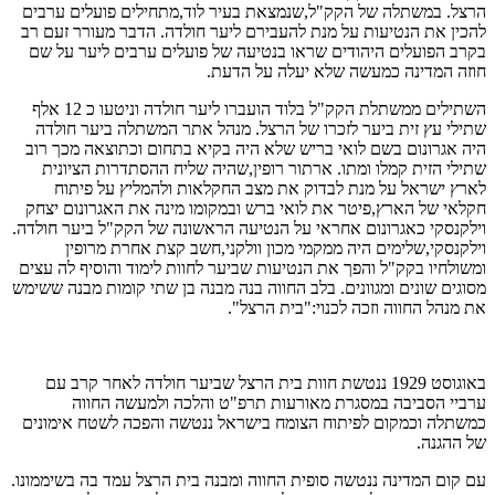
הרצל. במשתלה של הקק"ל,שנמצאת בעיר לוד,מתחילים פועלים ערבים
להכין את הנטיעות על מנת להעבירם ליער חולדה. הדבר מעורר זעם רב
בקרב הפועלים היהודים שראו בנטיעה של פועלים ערבים ליער על שם
חוזה המדינה כמעשה שלא יעלה על הדעת.
השתילים ממשתלת הקק"ל בלוד הועברו ליער חולדה וניטעו כ 12 אלף
שתילי עץ זית ביער לזכרו של הרצל. מנהל אתר המשתלה ביער חולדה
היה אגרונום בשם לואי בריש שלא היה בקיא בתחום וכתוצאה מכך רוב
שתילי הזית קמלו ומתו. ארתור רופין,שהיה שליח ההסתדרות הציונית
לארץ ישראל על מנת לבדוק את מצב החקלאות ולהמליץ על פיתוח
חקלאי של הארץ,פיטר את לואי ברש ובמקומו מינה את האגרונום יצחק
וילקנסקי כאגרונום אחראי על הנטיעה הראשונה של הקק"ל ביער חולדה.
וילקנסקי,שלימים היה ממקמי מכון וולקני,חשב קצת אחרת מרופין
ומשולחיו בקק"ל והפך את הנטיעות שביער לחוות לימוד והוסיף לה עצים
מסוגים שונים ומגוונים. בלב החווה בנה מבנה בן שתי קומות מבנה ששימש
את מנהל החווה וזכה לכנוי:"בית הרצל".
באוגוסט 1929 ננטשת חוות בית הרצל שביער חולדה לאחר קרב עם
ערביי הסביבה במסגרת מאורעות תרפ"ט והלכה ולמעשה החווה
כמשתלה וכמקום לפיתוח הצומח בישראל ננטשה והפכה לשטח אימונים
של ההגנה.
עם קום המדינה ננטשה סופית החווה ומבנה בית הרצל עמד בה בשיממונו.