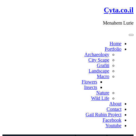
דלג
Cyta.co.il
לתוכן
Menahem Lurie
Home
Portfolio
Archaeology
City Scape
Grafiti
Landscape
Macro
Flowers
Insects
Nature
Wild Life
About
Contact
Gail Rubin Project
Facebook
Youtube