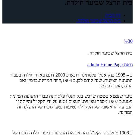
בית הרצל שביער חולדה.
דף הבית
בית הרצל שביער חולדה.
30
יול
בית הרצל שביער חולדה.
מאת
Home Page
admin
ב – 1905 בנק אנגלו פלסתינה רוכש כ 2000 דונם באזור חולדה בעבור
התנועה הציונית. שנה קודם לכן,ב 1904,חוזה המדינה,בנימין זאב
הרצל,הולך לעולמו.
ביער שנמצא בשטח שרכש בנק אנגלו פלסתינה עבור התנועה הציונית
ניטעו,ב 1907 מספר עצי זית. העצים נטעו על ידי הקק"ל והייתה זו
הנטיעה הראשונה של הקק"ל.הנטיעות נטעו לזכרו של הרצל,חוזה
המדינה.
ב 1908 מחליטה הקק"ל להרחיב את הנטיעות ביער חולדה לזכרו של