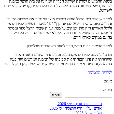
בשנת החמישים למדינת ישראל הכריזה המדינה על בית הרצל כמבנה
לשימור,כשאת שימור המבנה לקחה לידיה בעלת הבית,קרי:הקרן הקיימת
לישראל.
לאחר שיחזור בית הרצל הוקם בחדריו מיצג המתאר את תולדות האזור
והחווה. ביום שישי ה 30/6 הכריזה קק"ל על כניסה חופשית לבית הרצל
ולרגל האירוע הזה סרנו למקום,על מנת לגלות שבית הרצל סגור ומסוגר
ולמעשה מי שמפעיל אותו בפועל כלל לא שמע על ההודעה על ביקור
בחינם במקום לאותו היום.
לאחר הביקור בבית הרצל,סרנו למנזר השתקנים שבלטרון.
גם בלי להיכנס לבית הרצל,המבנה וסביבתו מרשימים מאוד ולאחר
שהרוויתי את עיני הנצחתי את סביבתו של המבנה המרשים הזה בעין
המצלמה,והתמונות: מבית הרצל ומנזר השתקנים שבלטרון הן כאן לפניכם:
לגלרית התמונות.
מנחם.
חיפוש
חיפוש
סובב דרום הארץ – יולי 2026.
אדוננו עלי – חוף הרצליה יולי 2026.
תל דן – יולי 2026.