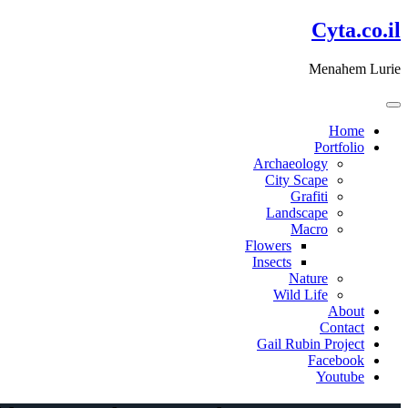
דלג
Cyta.co.il
לתוכן
Menahem Lurie
Home
Portfolio
Archaeology
City Scape
Grafiti
Landscape
Macro
Flowers
Insects
Nature
Wild Life
About
Contact
Gail Rubin Project
Facebook
Youtube