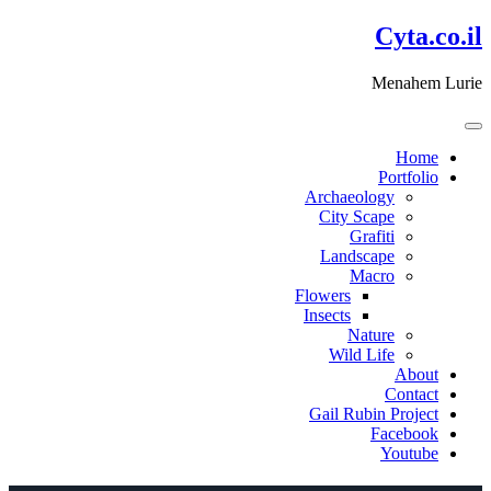
דלג
Cyta.co.il
לתוכן
Menahem Lurie
Home
Portfolio
Archaeology
City Scape
Grafiti
Landscape
Macro
Flowers
Insects
Nature
Wild Life
About
Contact
Gail Rubin Project
Facebook
Youtube