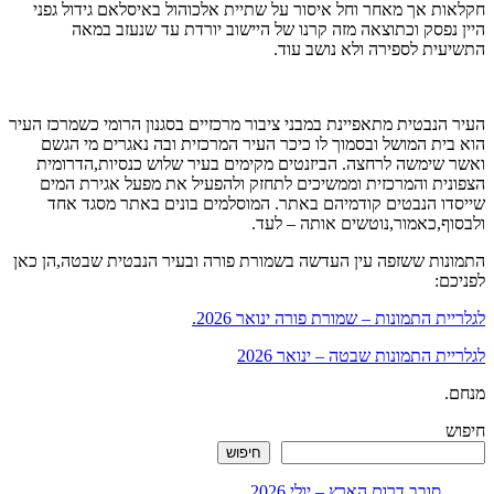
חקלאות אך מאחר וחל איסור על שתיית אלכוהול באיסלאם גידול גפני
היין נפסק וכתוצאה מזה קרנו של היישוב יורדת עד שנעזב במאה
התשיעית לספירה ולא נושב עוד.
העיר הנבטית מתאפיינת במבני ציבור מרכזיים בסגנון הרומי כשמרכז העיר
הוא בית המושל ובסמוך לו כיכר העיר המרכזית ובה נאגרים מי הגשם
ואשר שימשה לרחצה. הביזנטים מקימים בעיר שלוש כנסיות,הדרומית
הצפונית והמרכזית וממשיכים לתחזק ולהפעיל את מפעל אגירת המים
שייסדו הנבטים קודמיהם באתר. המוסלמים בונים באתר מסגד אחד
ולבסוף,כאמור,נוטשים אותה – לעד.
התמונות ששזפה עין העדשה בשמורת פורה ובעיר הנבטית שבטה,הן כאן
לפניכם:
לגלריית התמונות – שמורת פורה ינואר 2026.
לגלריית התמונות שבטה – ינואר 2026
מנחם.
חיפוש
חיפוש
סובב דרום הארץ – יולי 2026.