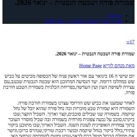
שמורת פורה ושבטה הנבטית – ינואר 2026.
דף הבית
שמורת פורה ושבטה הנבטית – ינואר 2026.
17
ינו
שמורת פורה ושבטה הנבטית – ינואר 2026.
מאת
מנחם לוריא
Home Page
יום שישי ה 16 בינואר עם אור ראשון פניה של הכסופה מביטים על כביש
שש במהלכו דרומה. יעד הנסיעה המתוכנן הוא שבטה הנבטית שבנגב,עם
עצירה לשזיפת העין ועין העדשה,בפריחת הכלניות בשמורת הטבע חורבת
פורה.
לאחר שגמענו את כביש שש הדרומי עצרנו בשמורת חורבת פורה.
השמורה היא שמורת טבע מוכרזת ובה נחל פורה שהוא יובל של נחל
שיקמה. בשמורה שני שבילים סובבים,קצר וארוך. השביל הקצר,שבו
ביקרנו,סובב על גבעה צפונית מזרחית בשמורה ובה שביל מוסדר העובר
בתוך צמחייה האופיינית לעונת השנה. השביל הארוך,שבו מתוכנן ביקור
עתידי,כולל ביקור בנחל שיקמה ובגשר רכבת טורקי,שנהרס ברובו,וגישר
את מסילת הברזל מטול כרם לבאר-שבע ומשם לקוסיימה שבחצי האי