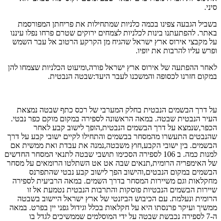
סיני.
בשביל הגבעה צפינו בכמה כלניות שמתחילות את פריחתן המפורסמת
באתר. להפתעתנו בינות לכלניות לצמחים ירוקים שטרם פרחו נפלו עיננו
על מקבצי אירוס ארץ ישראל שהגיח מן הקרקע הרטוב אל עבר השמש
ופרש עליו להרבות את יופיו.
לאחר ההפתעה של אירוס ארץ ישראל פורה,ומיעוט הכלניות שצמחו להן
במקום חזרנו לכסופה והמשכנו לעבר היעד:שבטה הנבטית.
על דרך הבשמים הנבטית בחלק המערבי של רכס כתף שבטה נמצאת
העיר הנבטית שבטה. במאה הראשונה לספירה במקום מוקם כפר נבטי.
הכפר,שנמצא על דרך הבשמים הנבטית,הופך לישוב קבע לאחר
שהנבטים התעשרו מהמסחר בבשמים והתחילו לקיים ישובי קבע על דרך
הבשמים. בין ישובי הקבע,חוץ משבטה,נמנה את עבדת ואת ממשית אם
למנות כמה. ב 106 לספירה הסכימו תושבי שבטה לתנאי המסחר החדשים
של האימפריה הרומית,תנאים שבה אט אט השתלטו הרומאים על מסחר
הבשמים במקום הנבטים,והישוב הפך לישוב קבע נבטי שהתפרנס
מחקלאות וגם משיירות המסחר בדרך השמים. במאה הרביעית לספירה
שיירות הבשמים הנבטיות פוסקות והתרבות הנבטית נטמעת אל זו
הרומית ונעלמת. עם הכיבוש הביזנטי של ארץ ישראל היישוב בשבטה
ממשיך ועיקר פרנסתו היא על חקלאות בכלל וגידול גפני יין בפרט. במאה
ה-7 לספירה נכבשת שבטה על ידי המוסלמים שממשיכים לגדל בו