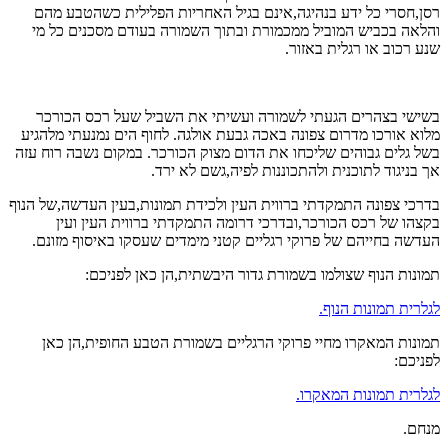
רסן,חסרי כל ידע בנהיגה,אינם בגיל האחריות הפלילית כשהטבע מהם
והלאה בכביש המוביל ממכמורת ובתוך השמורה בעודם מסכנים כל מי
שנע רכוב או רגלית באזור.
בשישי בצהרים הגעתי לשמורה ועשיתי את השביל שעל רכס הכורכר
מלוא אורכו מדרום צפונה באכה גבעת אולגה. לחוף הים נמנעתי מלהגיע
בשל גלים גבוהים שליכחו את הדום מצוק הכורכר. במקום נשבה רוח עזה
אך בניגוד לתוכנית ולהתכוננות לפיה,גשם לא ירד.
בדרכי צפונה התמקדתי ברווית העין ולכידת תמונות,בעין העדשה,של הנוף
בקצהו של רכס הכורכר,ובדרכי דרומה התמקדתי ברווית העין ועין
העדשה בחייהם של פרוקי רגליים קטני מימדים שעסקו באיסוף מזונם.
תמונות הנוף שצולמו בשמורת גדור היבשתית,הן כאן לפניכם:
לגלרית תמונות הנוף.
תמונות המאקרו מחיי פרוקי הרגליים בשמורת הטבע החופית,הן כאן
לפניכם:
לגלרית תמונות המאקרו.
מנחם.