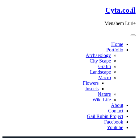
דלג
Cyta.co.il
לתוכן
Menahem Lurie
Home
Portfolio
Archaeology
City Scape
Grafiti
Landscape
Macro
Flowers
Insects
Nature
Wild Life
About
Contact
Gail Rubin Project
Facebook
Youtube