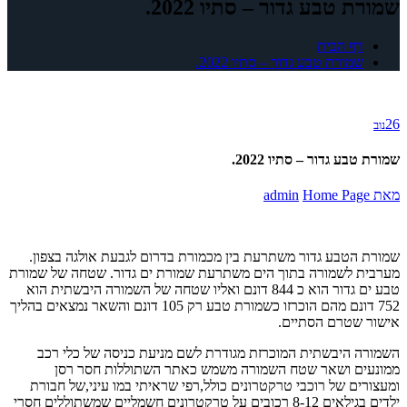
שמורת טבע גדור – סתיו 2022.
דף הבית
שמורת טבע גדור – סתיו 2022.
26
נוב
שמורת טבע גדור – סתיו 2022.
מאת
Home Page
admin
שמורת הטבע גדור משתרעת בין מכמורת בדרום לגבעת אולגה בצפון.
מערבית לשמורה בתוך הים משתרעת שמורת ים גדור. שטחה של שמורת
טבע ים גדור הוא כ 844 דונם ואליו שטחה של השמורה היבשתית הוא
752 דונם מהם הוכרזו כשמורת טבע רק 105 דונם והשאר נמצאים בהליך
אישור שטרם הסתיים.
השמורה היבשתית המוכרזת מגודרת לשם מניעת כניסה של כלי רכב
ממונעים ושאר שטח השמורה משמש כאתר השתוללות חסר רסן
ומעצורים של רוכבי טרקטרונים כולל,רפי שראיתי במו עיני,של חבורת
ילדים בגילאים 8-12 רכובים על טרקטרונים חשמליים שמשתוללים חסרי