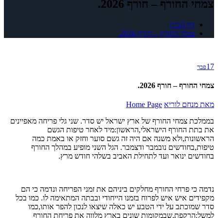
צמחי החורף – חורף 2026.
דף הבית
צמחי החורף – חורף 2026.
17
פבר
צמחי החורף – חורף 2026.
מאת
מנחם לוריא
Home Page
בממלכת צמחי החורף של ארץ ישראל יש סדר. שני גלי פריחה מאפיינים
את בתת החורף הישראלי,הראשון:מיד לאחר טיפות הגשם
הראשונות,ולא משנה אם היה זה גשם סוער וחזק או באמת כמה
טיפות,בחודשים נובמבר ודצמבר. הגל השני מופיע במהלך החורף
בחודשים ינואר ועד לתחילת האביב בשלהי חודש מרץ.
נדמה כי פרחי החורף מחלקים ביניהם את זמני הפריחה ונדמה כי הם
מקפידים איש איש לפרוח בזמנו הייחודי ובבתה המתאימה לו. כמו בכל
סדר שמוכתב על ידי הטבע יש כאלה שיצאו לנכון להפר אותו,כמו
למשל:הרקפת,שבמקומות שונים בארץ מלווה את פריחת החורף