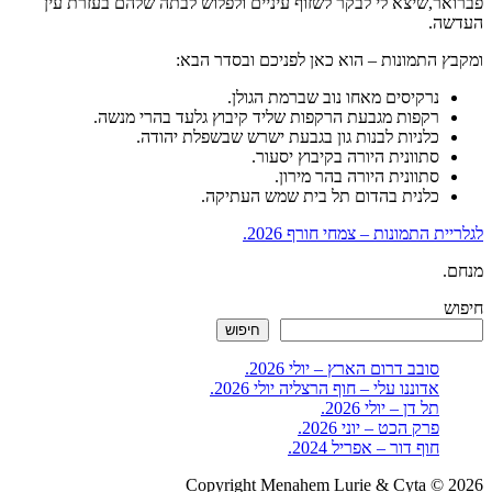
פברואר,שיצא לי לבקר לשזוף עיניים ולפלוש לבתה שלהם בעזרת עין
העדשה.
ומקבץ התמונות – הוא כאן לפניכם ובסדר הבא:
נרקיסים מאחו נוב שברמת הגולן.
רקפות מגבעת הרקפות שליד קיבוץ גלעד בהרי מנשה.
כלניות לבנות גון בגבעת ישרש שבשפלת יהודה.
סתוונית היורה בקיבוץ יסעור.
סתוונית היורה בהר מירון.
כלנית בהדום תל בית שמש העתיקה.
לגלריית התמונות – צמחי חורף 2026.
מנחם.
חיפוש
חיפוש
סובב דרום הארץ – יולי 2026.
אדוננו עלי – חוף הרצליה יולי 2026.
תל דן – יולי 2026.
פרק הכט – יוני 2026.
חוף דור – אפריל 2024.
Copyright Menahem Lurie & Cyta © 2026