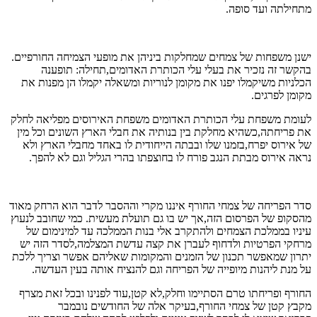
מתחילתה ועד סופה.
ישנן משפחות של צמחים שמחלקות ביניהן את מופעי הצמיחה החורפיים.
בהקשר זה נזכיר את בעלי עלי הכותרת האדומים,תחילה: תופענה
הכלניות משיקמלו יפנו את מקומן לנוריות ומשאלה יקמלו הן מפנות את
מקומן לפרגים.
לעומת משפחת עלי הכותרת האדומים משפחת האירוסים מפליאה לחלק
את פריחתה,כשהיא מחלקת בין בנותיה את חבלי הארץ השונים וכל מין
של אירוס יפרח,בזמנו שלו ובבתה הייחודית לו באחד מחבלי הארץ ולא
נראה אירוס מבתת הנגב פורח לו בחוצפתו בהרי הגליל וגם לא להפך.
סדר הפריחה של צמחי החורף איננו מקרי וההסבר לדבר הוא הרחק מאוד
מהסקופ של הפרסום הזה,אך יש בו גם תועלת מעשית. כמי שחובב לנעוץ
עיניו בממלכת הצמחים ולהתקרב אלי בנות הממלכה עד למינימום של
מרחקי הפרטיות ולדחוף לעברן את קצה עדשת המצלמה,לסדר הזה יש
יתרון שמאפשר תכנון של הזמנים והמקומות שאליהם אפשר וצריך ללכת
על מנת ליהנות מיופייה של הפריחה וגם להנציח אותה בעין העדשה.
החורף ופריחתו טרם הסתיימו וחלק,לא קטן,עוד לפנינו ובכל זאת מצרף
מקבץ קטן של צמחי החורף,בעיקר אלה של החודשים נובמבר