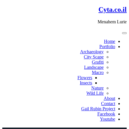
דלג
Cyta.co.il
לתוכן
Menahem Lurie
Home
Portfolio
Archaeology
City Scape
Grafiti
Landscape
Macro
Flowers
Insects
Nature
Wild Life
About
Contact
Gail Rubin Project
Facebook
Youtube