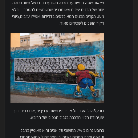
מצאתי שפה גרפית עם מכנה משותף ברם בשל פיזור גבוהה
יותר של מבנים ישנים ו/או מבנים שמשמשים למסחר – ובלא
מעט מקרים:מבנים המאוכלסים בדלילות ואפילו עזובים,ציורי
הקיר הופכים לשכיחים מאוד.
רובע 8 של העיר תל אביב יפו משתרע בין יפו,אבו-כביר,דרך
יפו,יהודה הלוי והרכבת בגבול הצפוני של הרובע.
ברובע גרים כ 7% מתושבי תל אביב והוא מאופיין במבני
תעשיה ומבני מגורים ישנים וכן ממבנים לשימוש מסחרי