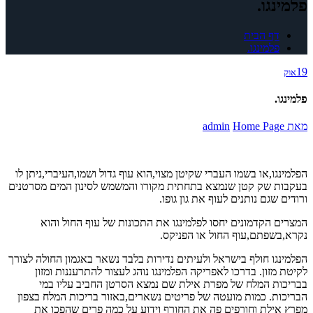
פלמינגו.
דף הבית
פלמינגו.
19
אוק
פלמינגו.
מאת
Home Page
admin
הפלמינגו,או בשמו העברי שקיטן מצוי,הוא עוף גדול ושמו,העיברי,ניתן לו
בעקבות שק קטן שנמצא בתחתית מקורו והמשמש לסינון המים מסרטנים
ורודים שגם נותנים לעוף את גון גופו.
המצרים הקדמונים יחסו לפלמינגו את התכונות של עוף החול והוא
נקרא,בשפתם,עוף החול או הפניקס.
הפלמינגו חולף בישראל ולעיתים נדירות בלבד נשאר באגמון החולה לצורך
לקיטת מזון. בדרכו לאפריקה הפלמינגו נוהג לעצור להתרעננות ומזון
בבריכות המלח של מפרת אילת שם נמצא הסרטן החביב עליו במי
הבריכות. כמות מועטה של פריטים נשארים,באזור בריכות המלח בצפון
מפרץ אילת וחורפים פה את החורף וידוע על כמה פרים שהפכו את