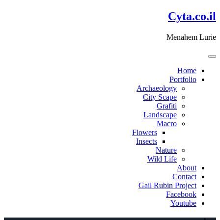
דלג
Cyta.co.il
לתוכן
Menahem Lurie
Home
Portfolio
Archaeology
City Scape
Grafiti
Landscape
Macro
Flowers
Insects
Nature
Wild Life
About
Contact
Gail Rubin Project
Facebook
Youtube