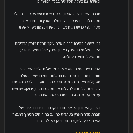
ובאילת וגם בעלת השליטה בבנק הפועלים.
חברת המלח שלה הזיכיון,מטעם מדינת ישראל,לכריית מלח
הפכה לחברה פרטית בשם מלח הארץ,והרחיבה את
פעילותה לכריית מלח מבריכות אידוי בצפון מפרץ אילת.
נכון לשעת כתיבת דברים אלה עיקר המלח מופק מבריכות
האידוי של מלח הארץ בצפון מפרץ אילת ומיעוטו מגיע
מהמפעל הותיק בעתלית.
המלח מים המלח הוא מוצר לוואי של תהליכי הפקה של
חומרים אחרים ממי הימה ותמלחת המלח ושאר פסולת
מפעולות מצוי מי הימה אמורה להיות מועברת לחלק הצפוני
של הימה על מנת להעלות את מפלס המיים,פרויקט שהושת
על מפעלי ים המלח במטרה לשמר את הימה…
בשבוע האחרון של אוקטובר ביקרנו בבריכות האידוי של
חברת מלח הארץ בעתלית כמו גם בחוף הים הסמוך למבצר
הצלבני בעתלית,והתמונות: הן כאן לפניכם: