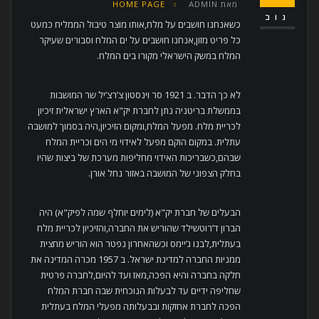
מאת
ADMIN
HOME PAGE
נוב
כשאנחנו חושבים על מלח,אותו מוצר טיבול הממליח כמעט
כל פריט מזון,אנחנו חושבים על ים המלח וסבורים שעיקר
המלח במשק הישראלי מקורו בים המלח.
לא כך הדבר. ב 1921 סר וינסטון צ’רצ’יל שר המושבות
בממשלת בריטניה נתן לחברת יק"א הארץ ישראלית זיכיון
לכריית מלח. מפעל המלח,ומקום הזיכיון,היה בסמוך למושבה
עתלית. במקום הוקם מפעל לאידוי מי הים וכריית המלח
שבהם,כשבריכות האידוי מחליפות מערכת של ביצות שהיו
בחלק הצפוני של המושבה באזור נחל אורן.
הבעלים של חברת יק"א (לימים יוחלף שמה לפיק"א) היה
הברון ד’רוטשילד שהוריש את החברה,והזיכיון לכריית מלח
בעתלית,לבנו ג’יימס וכשהאחרון נפטר הוא הוריש מחצית
ממניות החברה למדינת ישראל. ב 1957 מכרה המדינה את
חלקה בחברה והיא הפכה,מאז ועד להיום,לחברה פרטית
שחליפה ידיים עד לבעלות הנוכחית שבה חברת המלח
הפכה לחברת אחזקות ובבעלותה מפעלי המלח בעתלית