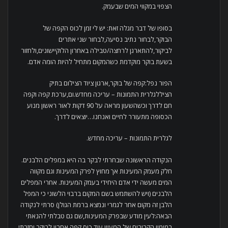
הצפוי במקווי המים שבעמק.
בסופו של דבר מגלה זאת: יש לי זמן לכוס הקפה של
הבוקר,לבחור נתיב נסיעה,לבחור שני אתרים
לביקור,להתארגן לרחצה/טבילה באחרון הלוקיישונים,ולחזור
בשעת בוקר מוקדמת כשהמקום מתחיל להיות הומה אדם.
הפור נפל:קפה של בוקר,ארגון ציוד הצילום בתיק
הציללגלרית התמונות – עריכה מחדש.ום,ערכת קפה וקפה
חם לדרך וכשהשעון מראה על 90 דקות לאור ראשון מנוע
הכסופה מתעורר לחיים ואנחנו…יוצאים לדרך.
לגלרית התמונות – עריכה מחדש.
הנקודה הראשונה שבחרתי לבקר בה היא במפלים הלבנים.
חלק מעמק המעינות אך מחוץ לפרק המעינות וגם מקווה
המים מעשה ידי אדם היחידי בעמק המעינות. אחרי המפלים
הלבנים (ויש להשתמש בשם המקום ברבוי הלשוני כי המפל
הלבן זה מקום אחר לגמרי ונמצא ברמת הגולן) סרתי לנקודה
הבאה:לעין מודע שבפרק המעינות,שם גם טבלתי להנאתי
במימיו הקרירים של המעיין,עוד כוס קפה אחרון לבוקר וחזרתי