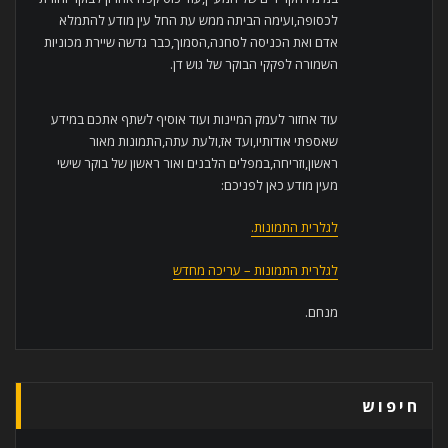
לכסופה,ועימה הביתה ממש עת החל עין מודע להתמלא
אדם ואת הכניסה לסחנה,הסמוך,כבר גדשה שיירת מכוניות
השמורה לפקקי הבוקר של גוש דן.
עוד אחזור לעמק המיינות ועוד אוסיף לשתף אתכם במידע
שאספתי אודותיו,ועד אז,ולעת עתה,התמונות מאור
ראשון,וזריחה,במפלים הלבנים ואור ראשון של בוקר שישי
מעין מודע כאן לפניכם:
לגלרית התמונות.
לגלרית התמונות – עריכה מחדש
מנחם.
חיפוש