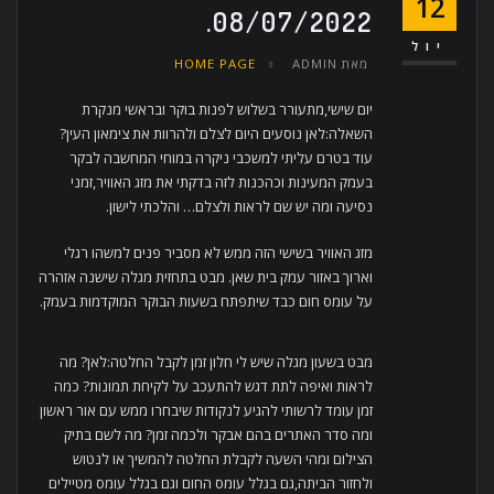
12
08/07/2022.
יול
מאת
ADMIN
HOME PAGE
יום שישי,מתעורר בשלוש לפנות בוקר ובראשי מנקרת
השאלה:לאן נוסעים היום לצלם ולהרוות את צימאון העין?
עוד בטרם עליתי למשכבי ניקרה במוחי המחשבה לבקר
בעמק המעינות וכהכנות לזה בדקתי את מזג האוויר,זמני
נסיעה ומה יש שם לראות ולצלם… והלכתי לישון.
מזג האוויר בשישי הזה ממש לא מסביר פנים למשהו רגלי
וארוך באזור עמק בית שאן. מבט בתחזית מגלה שישנה אזהרה
על עומס חום כבד שיתפתח בשעות הבוקר המוקדמות בעמק.
מבט בשעון מגלה שיש לי חלון זמן לקבל החלטה:לאן? מה
לראות ואיפה לתת דגש להתעכב על לקיחת תמונות? כמה
זמן עומד לרשותי להגיע לנקודות שיבחרו ממש עם אור ראשון
ומה סדר האתרים בהם אבקר ולכמה זמן? מה לשם בתיק
הצילום ומהי השעה לקבלת החלטה להמשיך או לנטוש
ולחזור הביתה,גם בגלל עומס החום וגם בגלל עומס מטיילים