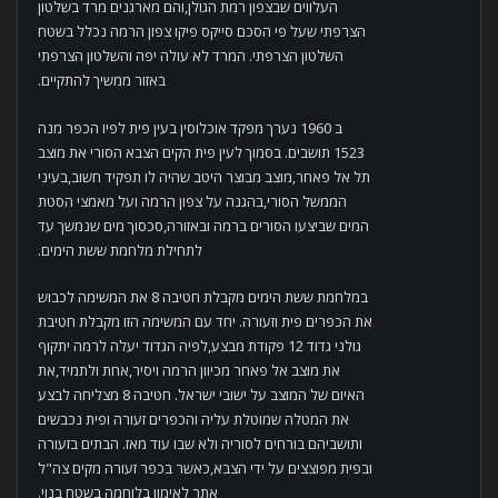
העלווים שבצפון רמת הגולן,והם מארגנים מרד בשלטון
הצרפתי שעל פי הסכם סייקס פיקו צפון הרמה נכלל בשטח
השלטון הצרפתי. המרד לא עולה יפה והשלטון הצרפתי
באזור ממשיך להתקיים.
ב 1960 נערך מפקד אוכלוסין בעין פית לפיו הכפר מנה
1523 תושבים. בסמוך לעין פית הקים הצבא הסורי את מוצב
תל אל פאחר,מוצב מבוצר היטב שהיה לו תפקיד חשוב,בעיני
הממשל הסורי,בהגנה על צפון הרמה ועל מאמצי הסטת
המים שביצעו הסורים ברמה ובאזורה,סכסוך מים שנמשך עד
לתחילת מלחמת ששת הימים.
במלחמת ששת הימים מקבלת חטיבה 8 את המשימה לכבוש
את הכפרים פית וזעורה. יחד עם המשימה הזו מקבלת חטיבת
גולני גדוד 12 פקודת מבצע,לפיה הגדוד יעלה לרמה יתקוף
את מוצב אל פאחר מכיוון הרמה ויסיר,אחת ולתמיד,את
האיום של המוצב על ישובי ישראל. חטיבה 8 מצליחה לבצע
את המטלה שמוטלת עליה והכפרים זעורה ופית נכבשים
ותושביהם בורחים לסוריה ולא שבו עוד מאז. הבתים בזעורה
ובפית מפוצצים על ידי הצבא,כאשר בכפר זעורה מקים צה"ל
אתר לאימון בלוחמה בשטח בנוי.