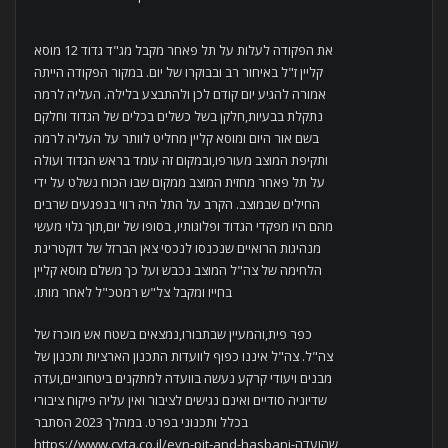
את הפקודה לעלות על תל פאחר מקבל מג"ד גדוד 12 מוסא
קליין ז"ל באיחור רב ובבוקרו של יום. במקור הפקודה הייתה
אמורה להגיע יום קודם לכן ולהתבצע בלילה. העליה לרמה
נתקלת בבעיות,חלקן בשל כשלים בכלים של הגדוד וחלקם
בשם אור היום ומוסא קליין מחליט לוותר על העליה לרמה
ותקיפת המוצב מעורפו,ובמקום זה עומד בראש הגדוד ועולה
על תל פאחר מחזית המוצב ממקום שבו הכוח נשלט על ידי
החילים שבמוצב. הקרב על התל היה רווי בנפגעים שרבים
מהם היו מפקדי הגדוד ופלוגותיו, בסופו של יום,תוך גלוי מעשי
מנהיגות הרואיים שנכנסו לנכסי צאן הברזל של דוקטרינת
הלחימה של צה"ל המוצב נכבש ועל כך משלם מוסא קליין
בחייו ומקבל צל"ש רמטכ"ל לאחר מותו.
כפר פית,והמעיין שבתבורו,נמצאים בשטח אש מוכרז של
צה"ל. צה"ל איננו כפוף לוועדות התכנון הארציות ותכנון של
מבנים ויעודי קרקע נעשה בוועדה למתקנים ביטחוניים,ועדה
שדיוניה סודיים ואינם נגישים לציבור ואין עליה פיקוח ציבורי
בכלל ותכנוני בפרט. במהלך 2023 הסתבר
שהועדהhttps://www.cyta.co.il/eyn-pit-and-hasbani-