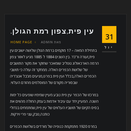
עין פית,צפון רמת הגולן.
31
מאת
ADMIN
HOME PAGE
יול
בתחילת המאה – 17 מוקמים ברמת הגולן שלושה ישובים:עין
פית,זעורה ור’ג’ר. בין השנים 1884 ל 1885 מגיע לאזור צפון
הרמה הארכאולוג גוטליב שומאכר שחוקר את מקור התושבים
של שלושת הכפרים האלה. ממחקר זה עולה כי תושבי
הכפרים האלה,בכלל ועין פית בפרט,מגיעים מג’בל אנצ’ריה
שבסוריה מקורם של המוסלמים מהזרם העלווי.
במרכזו של הכפר עין פית נובע מעיין שמימיו שופעים כל ימות
השנה. המעיין,יחד עם עיבוד אדמות בעמק החולה מהווים את
בסיס הקיום של תושביו העלווים של עין פית,שמתמחים בגדולי
כותנה,טבק,עצי פרי וירקות.
במרס 1920 מתמקמת כנופיה של מורדים בשלושת הכפרים