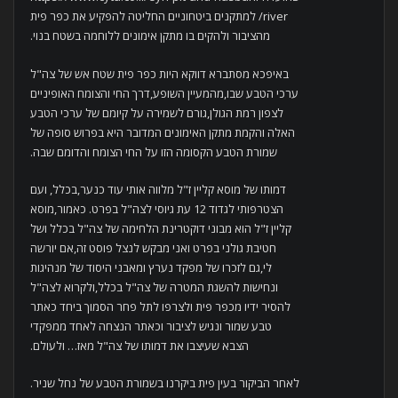
river/ למתקנים ביטחוניים החליטה להפקיע את כפר פית
מהציבור ולהקים בו מתקן אימונים ללוחמה בשטח בנוי.
באיפכא מסתברא דווקא היות כפר פית שטח אש של צה"ל
ערכי הטבע שבו,מהמעיין השופע,דרך החי והצומח האופיניים
לצפון רמת הגולן,גורם לשמירה על קיומם של ערכי הטבע
האלה והקמת מתקן האימונים המדובר היא בפרוש סופה של
שמורת הטבע הקסומה הזו על החי הצומח והדומם שבה.
דמותו של מוסא קליין ז"ל מלווה אותי עוד כנער,בכלל, ועם
הצטרפותי לגדוד 12 עת גיוסי לצה"ל בפרט. כאמור,מוסא
קליין ז"ל הוא מבוני דוקטרינת הלחימה של צה"ל בכלל ושל
חטיבת גולני בפרט ואני מבקש לנצל פוסט זה,אם יורשה
לי,גם לזכרו של מפקד נערץ ומאבני היסוד של מנהיגות
ונחישות להשגת המטרה של צה"ל בכלל,ולקרוא לצה"ל
להסיר ידיו מכפר פית ולצרפו לתל פחר הסמוך ביחד כאתר
טבע שמור ונגיש לציבור וכאתר הנצחה לאחד ממפקדי
הצבא שעיצבו את דמותו של צה"ל מאז… ולעולם.
לאחר הביקור בעין פית ביקרנו בשמורת הטבע של נחל שניר.