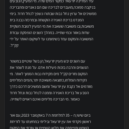
עיר המדינה יזרעאל כמקור המים שלה. מי המעיין,הנובעים
בניקבה סמוכה,מועברים לבריכה שם הם נאגרים ומהבריכה
ממשיכים אל ערוץ נחל נבות שבתורו נשפך לנחל חרוד. בימי
המנדט בריכת האגירה הוקשחה ובמרכזה נבנה בית
משאבות,ובו משאבה ששאבה את מי המעיין לטובת השקיית
שדות באזור וכמי שתייה. במהלך השנים הופסקת עבודת
המשאבה והמקום עמד בשימומנו עד לשיקום האתר על ידי
קק"ל.
עם השנים יבש מעיין יזרעאל,הן בשל שינויים במשטר
הגשמים והרבה בזכות פעילות אדם. על מנת לשמר את
המקום מזרים קק"ל מים מקידוח נבות הסמוך לאתר. מי
הקידוח הומלחו,כתוצאה משאיבת יתר,והמים המליחים
מוזרמים אל נקבת עין יזרעאל ומשם ממשיכים דרכם כדרך
הטבע אל בריכת האגירה וממנה לנחל נבות ונחל חרוד
כאמור. מי הבריכה מליחים ואינם ראויים לשתייה.
ביום שישי,ה – 35 למלחמת ה 7 באוקטובר 2023,עם אור
ראשון פקדתי את עין יזרעאל וביליתי במחיצתו עד לזריחת
השמש ותפיסתה את מלוא השמיים,אז עזבתי את המקום