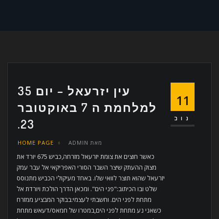
עין יזרעאל – יום 35
11
למלחמת ה 7 באוקטובר
נוב
23.
מאת
ADMIN
HOME PAGE
כאשר חוצים את צומת יזרעאל מזרחה,כביש 675 יורד את
מצוק ההעתק שיצר השבר הסורי האפריקאי אל עבר עמק
יזרעאל שהוא תוצר לוואי שלו. באחד מעיקולי הכביש מתנוסס
שלט ובו הכיתוב:"פני הים". ומכאן הדרך הולכת ויורדת אל
מתחת לפני הים. וחשבתי לעצמי:בבוקר המבציע ממזרח
כשאני נע מתחת לפני הים,במטרו של חמאס/דעאש מתחת