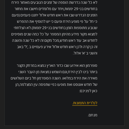
לא כל שנה נדרשת הוספה של זמנים הנובעים מאחור הירח
בחודשים בני 29 יממות,ויחד עם מלומדים חישבו את מחזור
הזמנים הנדרש שבו את ראש חודש אלול יחגגו פעמים (פעם
כי חל על פי מופע הירח ופעם כי יש להוסיף את ההפרש
שנובע מתוספות הזמן בחודשים בני 29 יממות).לא הצלחתי
למצוא מקור מידע מהימן המספר על כל כמה שנים מוסיפים
לחודש אב עוד ראש חודש,מכל מקום זה לא כל שנה והשנה
זה כן קרה ולכן ראש חודש אלול אירע פעמיים ב ,’ל’ באב
והשני ב ‘א’ אלול.
סופרמון הוא אירוע שבו כדור הארץ נמצא במרחק הקצר
ביותר בינו לבין הירח,וגם:השמש נמצאת מן העבר השני
מאירה את הירח במלואו. השנה הסופרמון חל ביום השלושים
של חודש אוגוסט ואת מופעו כפי שתפסה עין המצלמה,הן
כאן לפניכם:
לגלרית התמונות.
מנחם.