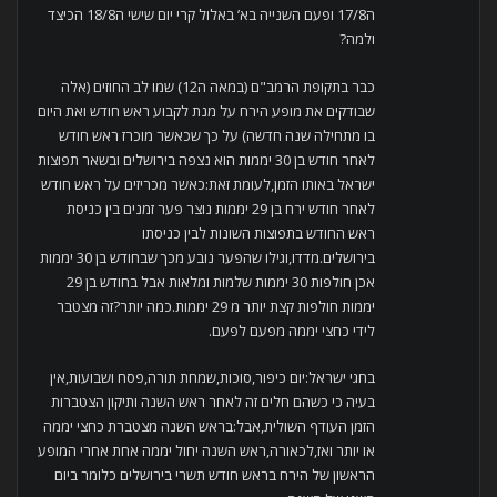
ה17/8 ופעם השנייה בא’ באלול קרי יום שישי ה18/8 הכיצד
ולמה?
כבר בתקופת הרמב"ם (במאה ה12) שמו לב החוזים (אלה
שבודקים את מופע הירח על מנת לקבוע ראש חודש ואת היום
בו מתחילה שנה חדשה) על כך שכאשר מוכרז ראש חודש
לאחר חודש בן 30 יממות הוא נצפה בירושלים ובשאר תפוצות
ישראל באותו הזמן,לעומת זאת:כאשר מכריזים על ראש חודש
לאחר חודש ירח בן 29 יממות נוצר פער זמנים בין כניסת
ראש החודש בתפוצות השונות לבין כניסתו
בירושלים.מדדו,וגילו שהפער נובע מכך שבחודש בן 30 יממות
אכן חולפות 30 יממות שלמות ומלאות אבל בחודש בן 29
יממות חולפות קצת יותר מ 29 יממות.כמה יותר?זה מצטבר
לידי כחצי יממה מפעם לפעם.
בחגי ישראל:יום כיפור,סוכות,שמחת תורה,פסח ושבועות,אין
בעיה כי כשהם חלים זה לאחר ראש השנה ותיקון הצטברות
הזמן העודף השולית,אבל:בראש השנה מצטברת כחצי יממה
או יותר ואז,לכאורה,ראש השנה יחול יממה אחת אחרי המופע
הראשון של הירח בראש חודש תשרי בירושלים כלומר ביום