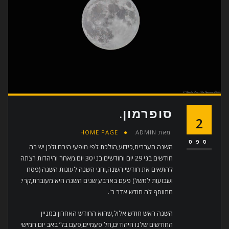
סופרמון.
2
מאת
ADMIN
HOME PAGE
ספט
השנה העברית,כידוע,הולכת לפי מופעי הירח ולכן יש בה
חודשים בני 29 יום וחודשים בני 30 יום.מאחר והיהדות רצתה
להתאים את חודשי השנה,וחגי השנה לעונות השנה (פסח
ושבועות למשל) פעם בארבע שנים השנה היא מעוברת,קרי:
מתווסף לה חודש אדר ב'.
השנה ראש חודש אלול,שהוא החודש האחרון במניין
החודשים שלנו היהודים,חל פעמיים,פעם בל’ באב יום חמישי