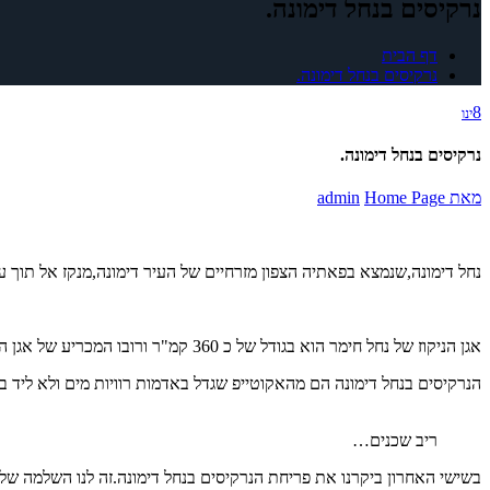
נרקיסים בנחל דימונה.
דף הבית
נרקיסים בנחל דימונה.
8
ינו
נרקיסים בנחל דימונה.
מאת
Home Page
admin
נחל דימונה,שנמצא בפאתיה הצפון מזרחיים של העיר דימונה,מנקז אל תוך ע
אגן הניקוז של נחל חימר הוא בגודל של כ 360 קמ"ר ורובו המכריע של אגן הניקוז שלו לא נמצא במדבר יהודה אלא בנגב הצפוני,וכאמור,ניזון בנחל דימונה ומנחל אפעה המנקז את קער אפעה שבמישור רותם.
הנרקיסים בנחל דימונה הם מהאקוטייפ שגדל באדמות רוויות מים ולא ליד 
ריב שכנים…
בשישי האחרון ביקרנו את פריחת הנרקיסים בנחל דימונה.זה לנו השלמה של פריחת הנרקיסים בחורף 2021 2022 בשני האקוטייפ של הצמח בכלל