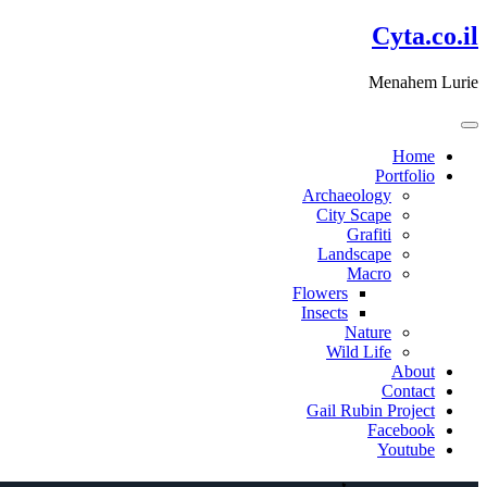
דלג
Cyta.co.il
לתוכן
Menahem Lurie
Home
Portfolio
Archaeology
City Scape
Grafiti
Landscape
Macro
Flowers
Insects
Nature
Wild Life
About
Contact
Gail Rubin Project
Facebook
Youtube