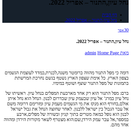
נחל עיון,התנור – אפריל 2022.
דף הבית
נחל עיון,התנור – אפריל 2022.
30
אפר
נחל עיון,התנור – אפריל 2022.
מאת
Home Page
admin
דומה כי מפל התנור מהווה ברומטר משנה,לכנרת,כמדד לעוצמת הגשמים
בצפון הארץ. כל אימת שצפון הארץ נשטף בגשם נחרכת המרשתת
בתמונות של מפל התנור שוצף ושוטף במימיו.
ברם: מפל התנור הוא רק אחד מארבעת המפלים בנחל עיון. ראשיתו של
נחל עיון במרג’ אל עיון שבעמק עיון שבדרום לבנון. הנחל הוא נחל איתן
אולם,בחורף הוא מנקז את מי הגשמים מעמק עיון ומזרימם דרומה משם
אל עבר הגבול בין ישראל ללבנון. לאחר שחוצה הנחל את גבול ישראל
לבנון הוא נופל כמאה מטרים בתוך קניון ובשורה של מפלים,ארבע
במספר,אל עבר עמק הירדן,שם:הוא מצטרף לשאר מקורות הירדן ומהווה
אחד מהם.