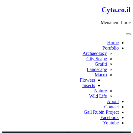
דלג
Cyta.co.il
לתוכן
Menahem Lurie
Home
Portfolio
Archaeology
City Scape
Grafiti
Landscape
Macro
Flowers
Insects
Nature
Wild Life
About
Contact
Gail Rubin Project
Facebook
Youtube