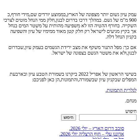
עמק עיון גשום יותר מצפונה של הארץ,בממוצע יורדים שם,מידי חורף,כ
900 מ"מ של גשם. במהלך דרכו בדרום לבנון,חלק ממי הנחל מוטים לצרכי
השקייה. בחורף ההטיה הזו לא משפיעה מהותית על משטר המים בנחל
אך בקיץ מגיעים לישראל רק חלק קטן מאוד ממימיו של עיון והשפיעה
בקניון הנחל דלה.
אם כך: מפל התנור משקף את מצב ירידת הגשמים בעמק עיון,שבדרום
לבנון,ולא את משטר הגשם בצפונה של ישראל.
בשישי הראשון של אפריל 2022 ביקרנו בשמורת הטבע עיון ובארבעת
המפלים שבקניון עיון שבשמורה,והתמונות,הן כאן לפניכם:
לגלרית התמונות.
מנחם.
חיפוש
חיפוש
סובב דרום הארץ – יולי 2026.
אדוננו עלי – חוף הרצליה יולי 2026.