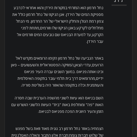
נוב
נחל חרמון הוא המזרחי במקורות הירדן והוא אחראי לכרבע
מספיקת המים של הירדן. אגן הניקוז של נחל חרמון כולל את
צפון רמת הגולן והחלק הישראלי של הר החרמון. מי הנחל
מחלחלים לקרקע באגן הניקוז שלו וזורמים,מתחת לפני
הקרקע,עד למערת הבניאס שם נובעים המים וזורמים אל
עבר הירדן.
באתר הנביעה של נחל חרמון הקימו הרומאים מקדש לאל
הרועים,עדרי הצאן,המוזיקה הפסטוראלית והשעשועים – פאן
וכינו אותה:פניאס. במשך השנים עברה העיר פניאס
ידיים,מהרומאים דרך בית תלמי עובר בתקופה האיסלמית
והעותמנית וכלה בתקופה שהאזור היה בשליטת סוריה.
השם בניאס הוא עיוות לשוני מהשפה הערבית שבה חסרה
האות "פה" ומוחלפת באות "בית" העיוות הלשוני הושרש עם
הזמן והעיר היוונית הפכה מפניאס לבניאס.
הצמחיה באוזר נחל חרמון רב גונית מאוד וזאת בשל מפגש
של שלוש חברות צומח:חברת אלון התבור והאלה האטלנטית