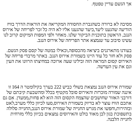
אך הגשם עדיין טפטף.
מסיבה לא ברורה כשהגברת החסודה המקריאה את הוראות הדרך בוויז
הודיעה שהגענו ליעד,ביעד שהגענו אליו לא היה כל זכר לפריחה של אירוס
הנגב, הראשון בתוכנית הביקור שלנו. מאחר ולפי המפות המיקום קרוב לנו
עשינו סיבוב עד שנמצא אתר הפריחה של אירוס הנגב.
בעודנו מתארגנים ביציאה מהכסופה,וכאילו במטה של קסם פסק הגשם.
פסק ולא חזר כל עוד היינו בשמורת אירוס הנגב. באתר מרבדי פריחה של
האירוס קסום המראה הזה ובילינו שעה ארוכה במחיצתו הרוונו את העין
וגם את עין העדשה.
שמורת אירוס הנגב נמצאת בשולי כביש 222 בערך בקילומטר ה 164 זו
איננה שמורה מוכרזת והאירוס סובל מקטיף בכלל ומהשבעת קיבתם של
דורבני האזור שחושבים שהצמח הקסום הזה הוא לא פחות,ממעדן. אם גם
אתכם הוויז עוצר לא בדיוק בשמורת האירוס,סעו לכיוון כללי מערב,לאט
ובזהירות,וחפשו את מגרש החנייה של שמורת אירוס הנגב,החנייה סלולה
בתשפוכת בגון לבן מאוד בולט והאירוסים נמצאים בכיוון כללי מזרחית
לחנייה הלבנה.