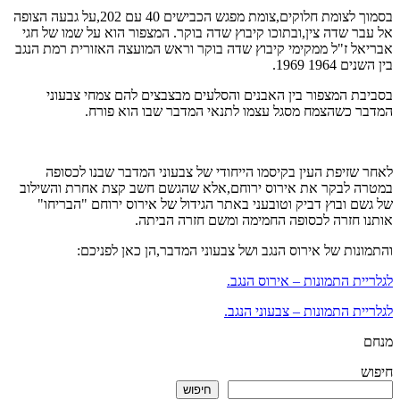
בסמוך לצומת חלוקים,צומת מפגש הכבישים 40 עם 202,על גבעה הצופה
אל עבר שדה צין,ובתוכו קיבוץ שדה בוקר. המצפור הוא על שמו של חגי
אבריאל ז"ל ממקימי קיבוץ שדה בוקר וראש המועצה האזורית רמת הנגב
בין השנים 1964 1969.
בסביבת המצפור בין האבנים והסלעים מבצבצים להם צמחי צבעוני
המדבר כשהצמח מסגל עצמו לתנאי המדבר שבו הוא פורח.
לאחר שזיפת העין בקיסמו הייחודי של צבעוני המדבר שבנו לכסופה
במטרה לבקר את אירוס ירוחם,אלא שהגשם חשב קצת אחרת והשילוב
של גשם ובוץ דביק וטובעני באתר הגידול של אירוס ירוחם "הבריחו"
אותנו חזרה לכסופה החמימה ומשם חזרה הביתה.
והתמונות של אירוס הנגב ושל צבעוני המדבר,הן כאן לפניכם:
לגלריית התמונות – אירוס הנגב.
לגלריית התמונות – צבעוני הנגב.
מנחם
חיפוש
חיפוש