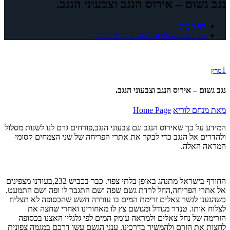
נגב גשום – אירוס הנגב וצבעוני הנגב.
דף הבית
נגב גשום – אירוס הנגב וצבעוני הנגב.
1
מרץ
נגב גשום – אירוס הנגב וצבעוני הנגב.
מאת
מנחם לוריא
Home Page
המידע על כך שאירוס הנגב וגם צבעוני הנגב,פורחים גרם לנו לשנות מסלול
ולהדרים אל הנגב כדי לבקר את אתרי הפריחה של שני הצמחים קסומי
המראה האלה.
החורף בישראל מתנהג באופן בלתי צפוי. כבר בכביש 232,בעודנו מצפינים
אל אתרי הפריחה,החל לרדת גשם שפה ושם התגבר לו ופה ושם התמעט.
כשהגענו לגשר צאלים זרימת המים בו עוררה חשש שהכסופה לא תצליח
לצלוח אותו. טנדר מגודל ומגושם צץ לו מאחורינו ואחרי שחצה את
הזרימה של נחל צאלים ולמראה עומק המים לפי גלגליו האצנו בכסופה
לחצות את הזרם ולהמשיך בדרכינו. ענני הגשם עשו דרכם במגמה צפונית