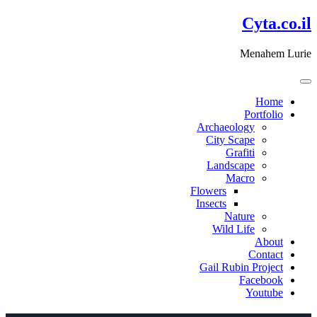
דלג
Cyta.co.il
לתוכן
Menahem Lurie
Home
Portfolio
Archaeology
City Scape
Grafiti
Landscape
Macro
Flowers
Insects
Nature
Wild Life
About
Contact
Gail Rubin Project
Facebook
Youtube