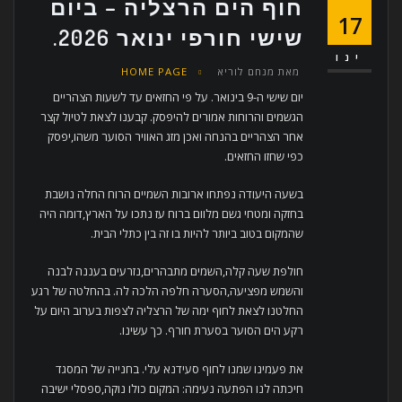
חוף הים הרצליה – ביום
17
שישי חורפי ינואר 2026.
ינו
מאת
מנחם לוריא
HOME PAGE
יום שישי ה-9 בינואר. על פי החזאים עד לשעות הצהריים
הגשמים והרוחות אמורים להיפסק. קבענו לצאת לטיול קצר
אחר הצהריים בהנחה ואכן מזג האוויר הסוער משהו,יפסק
כפי שחזו החזאים.
בשעה היעודה נפתחו ארובות השמיים הרוח החלה נושבת
בחזקה ומטחי גשם מלוום ברוח עז נתכו על הארץ,דומה היה
שהמקום בטוב ביותר להיות בו זה בין כתלי הבית.
חולפת שעה קלה,השמים מתבהרים,נזרעים בעננה לבנה
והשמש מפציעה,הסערה חלפה הלכה לה. בהחלטה של רגע
החלטנו לצאת לחוף ימה של הרצליה לצפות בערוב היום על
רקע הים הסוער בסערת חורף. כך עשינו.
את פעמינו שמנו לחוף סעידנא עלי. בחנייה של המסגד
חיכתה לנו הפתעה נעימה: המקום כולו נוקה,ספסלי ישיבה