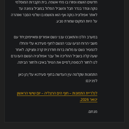
חדשים הושמו ופוזרו בו פחי אשפה. בית הקברות המוסלמי
נוקה וגודר בגדר חבל והשביל הסלול במוביל צפונה עד
לאתר אפולוניה נוקה אף הוא והושמו בו שלטי הסבר ואזהרה
על היות המקום שמורת טבע.
במערב הלכו והתאבכו ענני גשם אפורים ומאיימים,יחד עם
משבי הרוח הגיעו ענני הגשם לחוף סעידנא עלי והחלו
להמטיר גשם עז מלווה ברוח חודרנית קרה ומציקה. לאחר
שעה קלה בשביל ההליכה אל עבר אפולוניה הגשם העז גרם
לנו לחזור לכסופה,לסיים את הטיול באיבו ולחזור הביתה.
התמונות שקלטה עין העדשה בחוף סעידנא עלי,הן כאן
לפניכם:
לגלריית התמונות – חוף הים הרצליה – יום שישי הראשון
ינואר 2026.
מנחם.