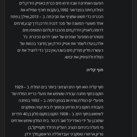
הפעם האחרונה שבה זרמו מים כנרת באפיק הירדן,לים
המלח,היתה בפברואר 1992,בעקבות חורף שמילא את
הכנרת כדי חשש שתציף את סביבתה. ב – 2013,ואילך,נפתח
אחד משערי המשנה של סכר דגניה ודרכו,דרך קבע,זורמים
דרומה,לאפיק הירדן,מים מהכנרת,ולהם התווספו מים
מטוהרים ממפעל שפכים של ישובי דרום הכינרת. כל
אלה,נועדו לשמר את אפיק הירדן אך,מדובר בכמות של
כעשרה מליון ממ"ק מים בשנה,אין בכך כדי להציל את ים
המלח ולהפסיק את יבושו.
חוף קליה
:
חוף קליה הוא חוף הים הצפוני ביותר בים המלח. ב – 1929
הוקם בחוף מחנה עבודה ששימש את פועלי כריית המלח של
מפעלי ים המלח,שהיו אז בצפון הימה. ב – 1932 במחנה
העבודה הוקם בית מרחץ ובסמוך לו בית קפה ומתקנים
לשימוש בחוף הים. ב – 1938 הוקם במקום מלון בן 40 חדרים
שתוכנן על ידי האדריכל זאב רכטר. בית המלון שימש אורחים
מי מעלה ביניהם הנציב העליון הרולד מקמייקל,בן
גוריון,ארתורו טוסקניני ועבדאללה הראשון,מלך ירדן.