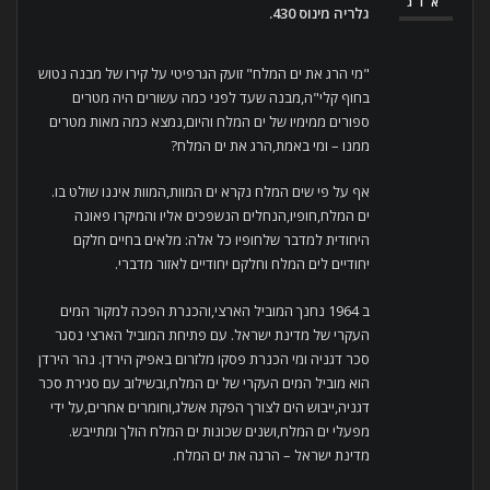
אוג
גלריה מינוס
430.
"מי הרג את ים המלח" זועק הגרפיטי על קירו של מבנה נטוש
בחוף קלי"ה,מבנה שעד לפני כמה עשורים היה מטרים
ספורים ממימיו של ים המלח והיום,נמצא כמה מאות מטרים
ממנו – ומי באמת,הרג את ים המלח?
אף על פי שים המלח נקרא ים המוות,המוות איננו שולט בו.
ים המלח,חופיו,הנחלים הנשפכים אליו והמיקרו פאונה
היחודית למדבר שלחופיו כל אלה: מלאים בחיים חלקם
יחודיים לים המלח וחלקם יחודיים לאזור מדברי.
ב 1964 נחנך המוביל הארצי,והכנרת הפכה למקור המים
העקרי של מדינת ישראל. עם פתיחת המוביל הארצי נסגר
סכר דגניה ומי הכנרת פסקו מלזרום באפיק הירדן. נהר הירדן
הוא מוביל המים העקרי של ים המלח,ובשילוב עם סגירת סכר
דגניה,ייבוש הים לצורך הפקת אשלג,וחומרים אחרים,על ידי
מפעלי ים המלח,ושנים שכונות ים המלח הולך ומתייבש.
מדינת ישראל – הרגה את ים המלח.