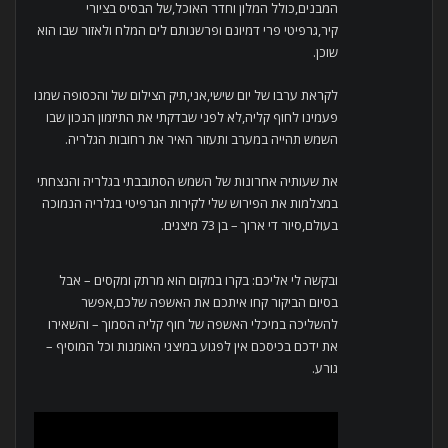
המבנים,כולל המלון וחדר האוכל,של הבסיס בציורי
קיר,גרפיטי פרי דמיונם ופרשנותם לים המלח ולאזור שבו הוא
שוכן.
לקראת ערבו של יום שישי,אני,תיק הצילום של והכסופה שמנו
פעמינו לחוף קליה,לא לפני שבדקתי את התיזמון הנכון שבו
השמש תהייה במערב ותעזור האיר את רחובות הגלריה.
את שעותיה אחרונות של השמש הסתובבתי בגלריה והנצחתי
במצלמות את הפירוש שלי לקירות הגרפיטי בגלריה הנמוכה
בעולם,סיור די ארוך – בן 73 מיצגים.
ובקשה לי אליכם: בקרו במקום הוא מרתק ומקסים – אבל
בסיום הביקור קחו איתכם את האשפה שלכם,אפשר
להשליכה במיכלי האשפה של חוף קליה הסמוך – והשאירו
את ידכם בכיסכם אין לפגוע במיצגי האומנות וכל המוסיף –
גורע.