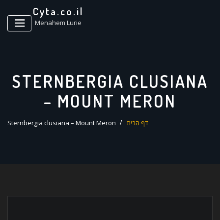
ד
Cyta.co.il
ל
Menahem Lurie
STERNBERGIA CLUSIANA
– MOUNT MERON
דף הבית
Sternbergia clusiana – Mount Meron