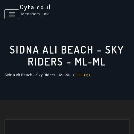
ד
Cyta.co.il
ל
Menahem Lurie
SIDNA ALI BEACH – SKY
RIDERS – ML-ML
דף הבית
Sidna Ali Beach – Sky Riders – ML-ML