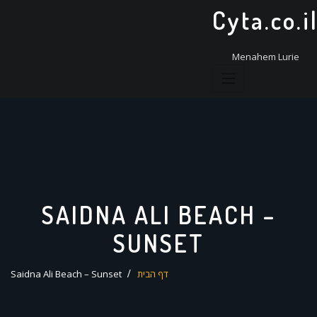
ד
Cyta.co.i
ל
Menahem Lurie
SAIDNA ALI BEACH –
SUNSET
דף הבית
Saidna Ali Beach – Sunset