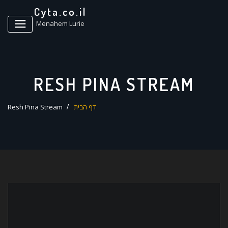
ד
Cyta.co.il
ל
Menahem Lurie
RESH PINA STREAM
דף הבית
Resh Pina Stream