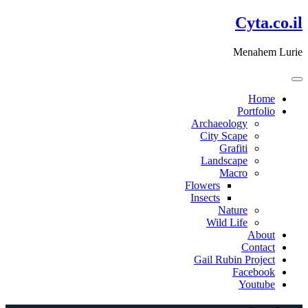
דלג
Cyta.co.il
לתוכן
Menahem Lurie
Home
Portfolio
Archaeology
City Scape
Grafiti
Landscape
Macro
Flowers
Insects
Nature
Wild Life
About
Contact
Gail Rubin Project
Facebook
Youtube