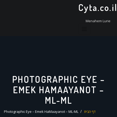
ד
Cyta.co.i
ל
Menahem Lurie
PHOTOGRAPHIC EYE –
EMEK HAMAAYANOT –
ML-ML
דף הבית
Photographic Eye – Emek HaMaayanot – ML-ML