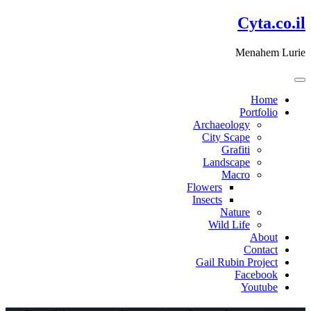
דלג
Cyta.co.il
לתוכן
Menahem Lurie
Home
Portfolio
Archaeology
City Scape
Grafiti
Landscape
Macro
Flowers
Insects
Nature
Wild Life
About
Contact
Gail Rubin Project
Facebook
Youtube