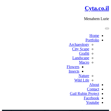
דלג
Cyta.co.il
לתוכן
Menahem Lurie
Home
Portfolio
Archaeology
City Scape
Grafiti
Landscape
Macro
Flowers
Insects
Nature
Wild Life
About
Contact
Gail Rubin Project
Facebook
Youtube