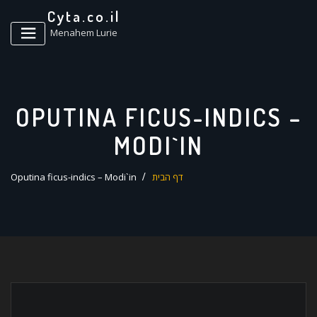
ד
Cyta.co.il
ל
Menahem Lurie
OPUTINA FICUS-INDICS –
MODI`IN
דף הבית
Oputina ficus-indics – Modi`in