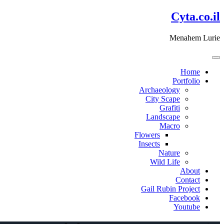
דלג
Cyta.co.il
לתוכן
Menahem Lurie
Home
Portfolio
Archaeology
City Scape
Grafiti
Landscape
Macro
Flowers
Insects
Nature
Wild Life
About
Contact
Gail Rubin Project
Facebook
Youtube